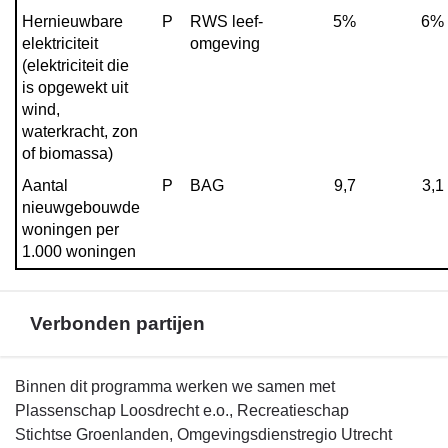
Hernieuwbare 
P
RWS leef-

5%
6%
elektriciteit 
omgeving
(elektriciteit die 
is opgewekt uit 
wind, 
waterkracht, zon 
of biomassa)
Aantal 
P
BAG
9,7
3,1
nieuwgebouwde 
woningen per 
1.000 woningen
Verbonden partijen
Terug
Binnen dit programma werken we samen met
naar
Plassenschap Loosdrecht e.o., Recreatieschap
navigatie
Stichtse Groenlanden, Omgevingsdienstregio Utrecht