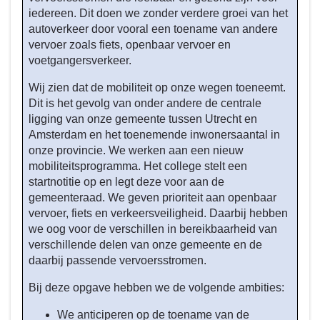
-
iedereen. Dit doen we zonder verdere groei van het
Beleid
autoverkeer door vooral een toename van andere
programma
vervoer zoals fiets, openbaar vervoer en
3
voetgangersverkeer.
-
Wij zien dat de mobiliteit op onze wegen toeneemt.
Wat
Dit is het gevolg van onder andere de centrale
willen
ligging van onze gemeente tussen Utrecht en
we
Amsterdam en het toenemende inwonersaantal in
bereiken
onze provincie. We werken aan een nieuw
tot
mobiliteitsprogramma. Het college stelt een
en
startnotitie op en legt deze voor aan de
met
gemeenteraad. We geven prioriteit aan openbaar
2026?
vervoer, fiets en verkeersveiligheid. Daarbij hebben
-
we oog voor de verschillen in bereikbaarheid van
verschillende delen van onze gemeente en de
Bereikbare,
daarbij passende vervoersstromen.
duurzame
en
Bij deze opgave hebben we de volgende ambities:
verkeersveilige
mobiliteit
We anticiperen op de toename van de