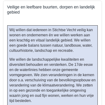
Veilige en leefbare buurten, dorpen en landelijk
gebied
Terug
naar
Wij willen dat iedereen in Stichtse Vecht veilig kan
navigatie
wonen en ondernemen én we willen werken aan
-
een krachtig en vitaal landelijk gebied. We willen
Beleid
een goede balans tussen natuur, landbouw, water,
programma
cultuurhistorie, landschap en recreatie.
3
We willen de landschappelijke kwaliteiten en
-
diversiteit behouden en versterken. De 17de eeuw
Wat
en de waterlinies hebben onze gemeente
willen
vormgegeven. We zien veranderingen in de kernen
we
door o.a. verschuiving van de bevolkingsopbouw en
bereiken
verandering van de klimaatverandering. We zetten
tot
in op een gezonde en toegankelijke omgeving
en
waarin jong en oud fijn wonen, werken en hun vrije
met
tijd besteden.