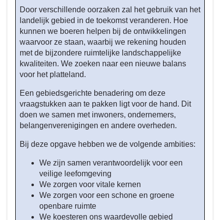
2026?
Door verschillende oorzaken zal het gebruik van het
-
landelijk gebied in de toekomst veranderen. Hoe
Veilige
kunnen we boeren helpen bij de ontwikkelingen
en
waarvoor ze staan, waarbij we rekening houden
leefbare
met de bijzondere ruimtelijke landschappelijke
buurten,
kwaliteiten. We zoeken naar een nieuwe balans
dorpen
voor het platteland.
en
Een gebiedsgerichte benadering om deze
landelijk
vraagstukken aan te pakken ligt voor de hand. Dit
gebied
doen we samen met inwoners, ondernemers,
belangenverenigingen en andere overheden.
Bij deze opgave hebben we de volgende ambities:
We zijn samen verantwoordelijk voor een
veilige leefomgeving
We zorgen voor vitale kernen
We zorgen voor een schone en groene
openbare ruimte
We koesteren ons waardevolle gebied