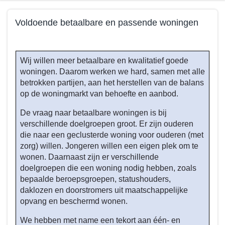
Terug
Voldoende betaalbare en passende woningen
naar
navigatie
Terug
-
naar
Wij willen meer betaalbare en kwalitatief goede
Beleid
navigatie
woningen. Daarom werken we hard, samen met alle
programma
-
betrokken partijen, aan het herstellen van de balans
3
Beleid
op de woningmarkt van behoefte en aanbod.
-
programma
Wat
De vraag naar betaalbare woningen is bij
3
willen
verschillende doelgroepen groot. Er zijn ouderen
-
die naar een geclusterde woning voor ouderen (met
we
Wat
zorg) willen. Jongeren willen een eigen plek om te
bereiken
willen
wonen. Daarnaast zijn er verschillende
tot
we
doelgroepen die een woning nodig hebben, zoals
en
bereiken
bepaalde beroepsgroepen, statushouders,
met
tot
daklozen en doorstromers uit maatschappelijke
2026?
en
opvang en beschermd wonen.
met
We hebben met name een tekort aan één- en
2026?