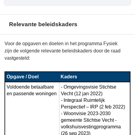
Relevante beleidskaders
Terug
Voor de opgaven en doelen in het programma Fysiek
naar
zijn de volgende relevante beleidskaders door de raad
navigatie
vastgesteld:
-
Beleid
Opgave / Doel
Kaders
programma
3
Voldoende betaalbare 
- Omgevingsvisie Stichtse 
en passende woningen
Vecht (12 jan 2022)

-
- Integraal Ruimtelijk 
Relevante
Perspectief – IRP (2 feb 2022)

beleidskaders
- Woonvisie 2023-2030 
gemeente Stichtse Vecht - 
volkshuisvestingprogramma 
(26 sep 2023)
