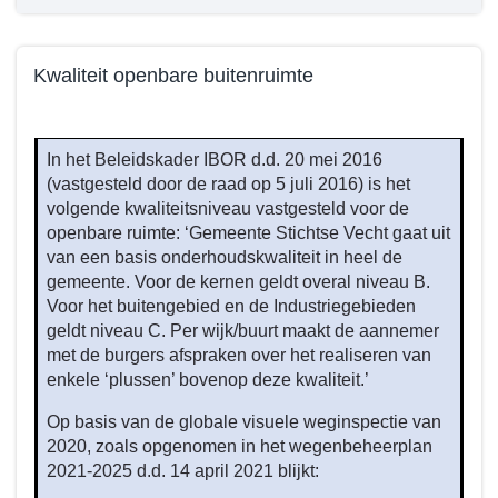
Kwaliteit openbare buitenruimte
Terug
naar
In het Beleidskader IBOR d.d. 20 mei 2016
navigatie
(vastgesteld door de raad op 5 juli 2016) is het
-
volgende kwaliteitsniveau vastgesteld voor de
Beleid
openbare ruimte: ‘Gemeente Stichtse Vecht gaat uit
programma
van een basis onderhoudskwaliteit in heel de
3
gemeente. Voor de kernen geldt overal niveau B.
-
Voor het buitengebied en de Industriegebieden
Wat
geldt niveau C. Per wijk/buurt maakt de aannemer
met de burgers afspraken over het realiseren van
willen
enkele ‘plussen’ bovenop deze kwaliteit.’
we
bereiken
Op basis van de globale visuele weginspectie van
tot
2020, zoals opgenomen in het wegenbeheerplan
en
2021-2025 d.d. 14 april 2021 blijkt:
met