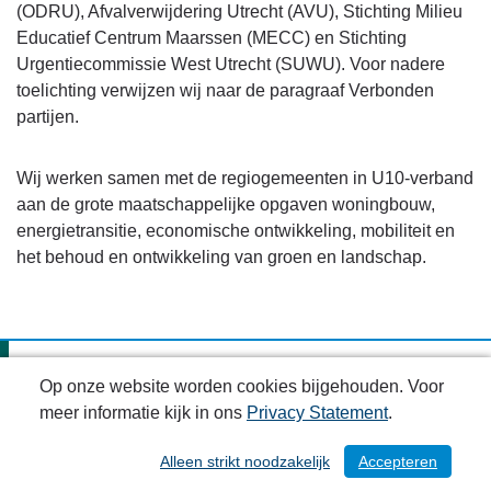
-
(ODRU), Afvalverwijdering Utrecht (AVU), Stichting Milieu
Beleid
Educatief Centrum Maarssen (MECC) en Stichting
programma
Urgentiecommissie West Utrecht (SUWU). Voor nadere
3
toelichting verwijzen wij naar de paragraaf Verbonden
-
partijen.
Verbonden
partijen
Wij werken samen met de regiogemeenten in U10-verband
aan de grote maatschappelijke opgaven woningbouw,
energietransitie, economische ontwikkeling, mobiliteit en
het behoud en ontwikkeling van groen en landschap.
Financieel overzicht programma 3
Op onze website worden cookies bijgehouden. Voor
meer informatie kijk in ons
Privacy Statement
.
Wat mag het kosten?
Alleen strikt noodzakelijk
Accepteren
/ 216