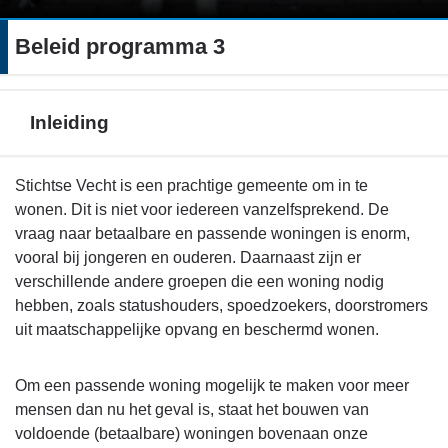
Beleid programma 3
Inleiding
Terug
Stichtse Vecht is een prachtige gemeente om in te
naar
wonen. Dit is niet voor iedereen vanzelfsprekend. De
navigatie
vraag naar betaalbare en passende woningen is enorm,
-
vooral bij jongeren en ouderen. Daarnaast zijn er
Beleid
verschillende andere groepen die een woning nodig
programma
hebben, zoals statushouders, spoedzoekers, doorstromers
3
uit maatschappelijke opvang en beschermd wonen.
-
Inleiding
Om een passende woning mogelijk te maken voor meer
mensen dan nu het geval is, staat het bouwen van
voldoende (betaalbare) woningen bovenaan onze