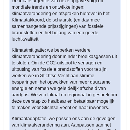
De lokale urgentie van deze opgave volgt uit
3
mondiale trends en ontwikkelingen;
-
klimaatverandering en afspraken hierover in het
Wat
Klimaatakkoord, de schaarste (en daarmee
willen
samenhangende prijsstijgingen) van fossiele
we
brandstoffen en het belang van een goede
bereiken
luchtkwaliteit.
tot
en
Klimaatmitigatie: we beperken verdere
klimaatverandering door minder broeikasgassen uit
met
te stoten. Om de CO2-uitstoot te verlagen en
2026?
uitputting van fossiele brandstoffen voor te zijn,
-
werken we in Stichtse Vecht aan slimme
Een
besparingen, het opwekken van meer duurzame
klimaatbestendige
energie en nemen we geleidelijk afscheid van
leefomgeving
aardgas. We zijn lokaal en regionaal in gesprek om
en
deze overstap zo haalbaar en betaalbaar mogelijk
duurzame
te maken voor Stichtse Vecht en haar inwoners.
energievoorziening
Klimaatadaptatie: we passen ons aan de gevolgen
van klimaatverandering aan. Aanpassen aan het