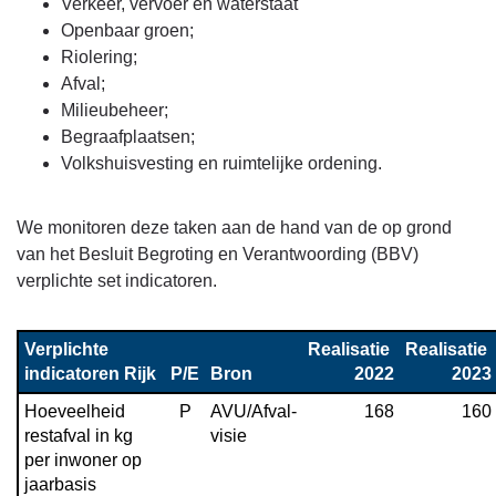
Verkeer, vervoer en waterstaat
Beleid
Openbaar groen;
programma
Riolering;
3
Afval;
-
Milieubeheer;
Going
Begraafplaatsen;
concern-
Volkshuisvesting en ruimtelijke ordening.
taken
We monitoren deze taken aan de hand van de op grond
van het Besluit Begroting en Verantwoording (BBV)
verplichte set indicatoren.
Verplichte 
Realisatie 
Realisatie 
indicatoren Rijk
P/E
Bron
2022
2023
Hoeveelheid 
P
AVU/Afval-

168
160
restafval in kg 
visie
per inwoner op 
jaarbasis