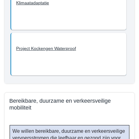
Klimaatadaptatie
Project Kockengen Waterproof
Bereikbare, duurzame en verkeersveilige
mobiliteit
Terug
naar
We willen bereikbare, duurzame en verkeersveilige
navigatie
vervoersstromen die leefbaar en gezond zijn voor