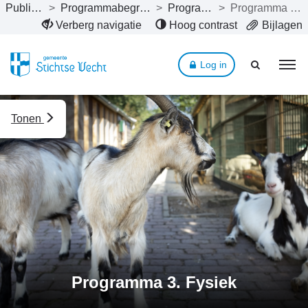
Publicaties
>
Programmabegroting 2025
>
Programma’s
>
Programma 3. Fysiek
Naar hoofdinhoud
Verberg navigatie
Hoog contrast
Bijlagen
Log in
Tonen
Programma 3. Fysiek