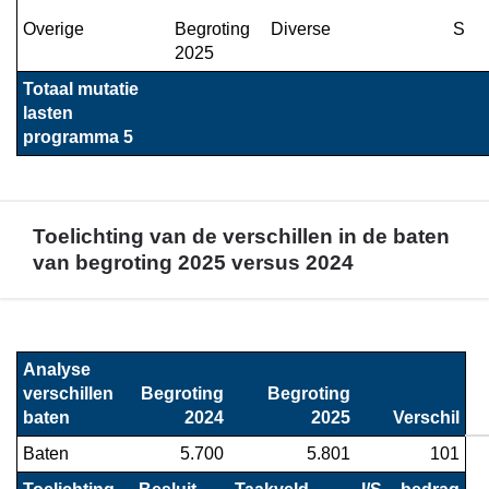
Overige
Begroting 
Diverse
S
2025
Totaal mutatie 
lasten 
programma 5
Toelichting van de verschillen in de baten
van begroting 2025 versus 2024
Terug
naar
Analyse 
navigatie
verschillen 
Begroting

Begroting

-
baten
2024
2025
Verschil
Financieel
Baten
5.700
5.801
101
overzicht
programma