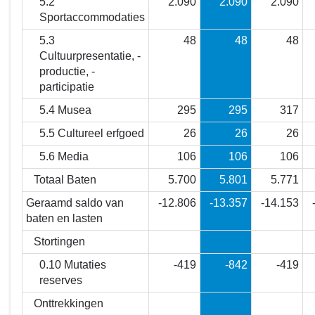
5.2
2.090
2.090
2.090
Sportaccommodaties
5.3
48
48
48
Cultuurpresentatie, -
productie, -
participatie
5.4 Musea
295
295
317
5.5 Cultureel erfgoed
26
26
26
5.6 Media
106
106
106
Totaal Baten
5.700
5.801
5.771
Geraamd saldo van
-12.806
-13.357
-14.153
baten en lasten
Stortingen
0.10 Mutaties
-419
-842
-419
reserves
Onttrekkingen