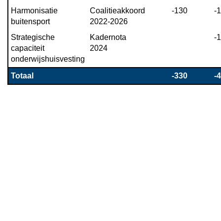
2026
Harmonisatie 
Coalitieakkoord 
-130
-
buitensport
2022-2026
Strategische 
Kadernota 
-
capaciteit 
2024
onderwijshuisvesting
Totaal
-330
-