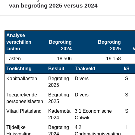
van begroting 2025 versus 2024
Terug
naar
Analyse 
navigatie
verschillen 
Begroting

Begroting

-
lasten
2024
2025
V
Financieel
Lasten
-18.506
-19.158
overzicht
programma
Toelichting
Besluit
Taakveld
I/S
5
Kapitaallasten
Begroting 
Divers
S
-
2025
Toelichting
Toegerekende 
Begroting 
Divers
S
van
personeelslasten
2025
de
Vitaal Platteland
Kadernota 
3.1 Economische 
S
verschillen
2024
Ontwik.
in
de
Tijdelijke 
Begroting 
4.2 
I
lasten
Huisvesting 
2024
Onderwijshuisvesting