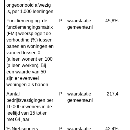
ongeoorloofd afwezig 
is, per 1.000 leerlingen
Functiemenging: de 
P
waarstaatje 
45,8%
functiemengingsmatrix 
gemeente.nl
(FMI) weerspiegelt de 
verhouding (%) tussen 
banen en woningen en 
varieert tussen 0 
(alleen wonen) en 100 
(alleen werken). Bij 
een waarde van 50 
zijn er evenveel 
woningen als banen
Aantal 
P
waarstaatje 
217,4
bedrijfsvestigingen per 
gemeente.nl
10.000 inwoners in de 
leeftijd van 15 tot en 
met 64 jaar
% Niet-sporters
P
waarstaatje 
42,4%