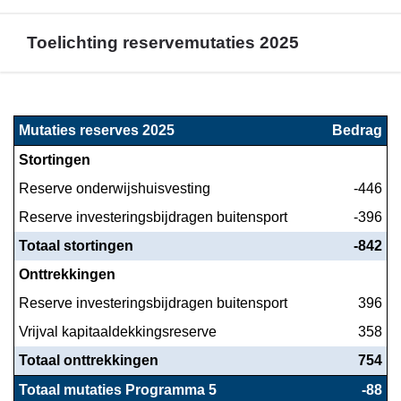
Toelichting reservemutaties 2025
Terug
naar
Mutaties reserves 2025
Bedrag
navigatie
Stortingen
-
Financieel
Reserve onderwijshuisvesting
-446
overzicht
Reserve investeringsbijdragen buitensport
-396
programma
Totaal stortingen
-842
5
-
Onttrekkingen
Toelichting
Reserve investeringsbijdragen buitensport
396
reservemutaties
Vrijval kapitaaldekkingsreserve
358
2025
Totaal onttrekkingen
754
Totaal mutaties Programma 5
-88