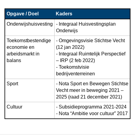
-
Beleid
Opgave / Doel
Kaders
programma
5
Onderwijshuisvesting
- Integraal Huisvestingsplan 
Onderwijs
-
Relevante
Toekomstbestendige 
- Omgevingsvisie Stichtse Vecht 
beleidskaders
economie en 
(12 jan 2022)

arbeidsmarkt in 
- Integraal Ruimtelijk Perspectief 
balans
– IRP (2 feb 2022)

- Toekomstvisie 
bedrijventerreinen
Sport
- Nota Sport en Bewegen Stichtse 
Vecht meer in beweging 2021 – 
2025 (raad 21 december 2021)
Cultuur
- Subsidieprogramma 2021-2024

- Nota “Ambitie voor cultuur” 2017