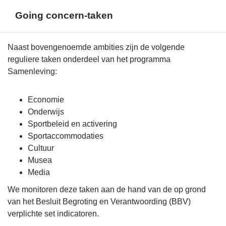
Going concern-taken
Terug
Naast bovengenoemde ambities zijn de volgende
naar
reguliere taken onderdeel van het programma
navigatie
Samenleving:
-
Beleid
Economie
programma
Onderwijs
5
Sportbeleid en activering
-
Sportaccommodaties
Going
Cultuur
concern-
Musea
taken
Media
We monitoren deze taken aan de hand van de op grond
van het Besluit Begroting en Verantwoording (BBV)
verplichte set indicatoren.