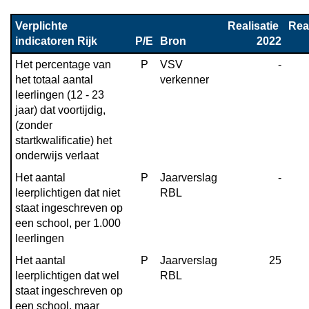
Verplichte 
Realisatie 
Real
indicatoren Rijk
P/E
Bron
2022
Het percentage van 
P
VSV 
-
het totaal aantal 
verkenner
leerlingen (12 - 23 
jaar) dat voortijdig, 
(zonder 
startkwalificatie) het 
onderwijs verlaat
Het aantal 
P
Jaarverslag 
-
leerplichtigen dat niet 
RBL
staat ingeschreven op 
een school, per 1.000 
leerlingen
Het aantal 
P
Jaarverslag 
25
leerplichtigen dat wel 
RBL
staat ingeschreven op 
een school, maar 