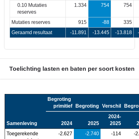
0.10 Mutaties
1.334
754
754
reserves
Mutaties reserves
915
-88
335
Geraamd resultaat
-11.891
-13.445
-13.818
Toelichting lasten en baten per soort kosten
Terug
naar
Begroting 

navigatie
primitief
Begroting
Verschil
Begro
-
2024-
Financieel
Samenleving
2024
2025
2025
overzicht
programma
Toegerekende 
 -2.627
 -2.740
 -114
 -