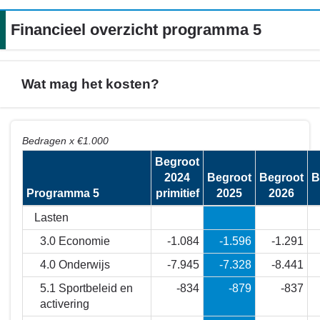
Financieel overzicht programma 5
Wat mag het kosten?
Terug
Bedragen x €1.000
naar
Begroot
navigatie
2024
Begroot
Begroot
B
-
Programma 5
primitief
2025
2026
Financieel
overzicht
Lasten
programma
3.0 Economie
-1.084
-1.596
-1.291
5
4.0 Onderwijs
-7.945
-7.328
-8.441
-
Wat
5.1 Sportbeleid en
-834
-879
-837
mag
activering
het