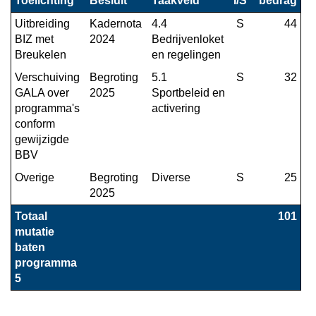
Toelichting
Besluit
Taakveld
I/S
bedrag
5
Uitbreiding 
Kadernota 
4.4 
S
 44
-
BIZ met 
2024
Bedrijvenloket 
Toelichting
Breukelen
en regelingen
van
Verschuiving 
Begroting 
5.1 
S
 32
de
GALA over 
2025
Sportbeleid en 
verschillen
programma's 
activering
in
conform 
de
gewijzigde 
baten
BBV
van
Overige
Begroting 
Diverse
S
25
begroting
2025
2025
Totaal 
101
versus
mutatie 
2024
baten 
programma 
5