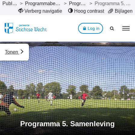
Publicaties
>
Programmabegroting 2025
>
Programma’s
>
Programma 5. Samenleving
Naar hoofdinhoud
Verberg navigatie
Hoog contrast
Bijlagen
Log in
Tonen
Programma 5. Samenleving