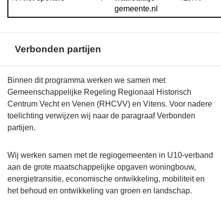
gemeente.nl
Verbonden partijen
Terug
Binnen dit programma werken we samen met
naar
Gemeenschappelijke Regeling Regionaal Historisch
navigatie
Centrum Vecht en Venen (RHCVV) en Vitens. Voor nadere
-
toelichting verwijzen wij naar de paragraaf Verbonden
Beleid
partijen.
programma
5
Wij werken samen met de regiogemeenten in U10-verband
-
aan de grote maatschappelijke opgaven woningbouw,
Verbonden
energietransitie, economische ontwikkeling, mobiliteit en
partijen
het behoud en ontwikkeling van groen en landschap.