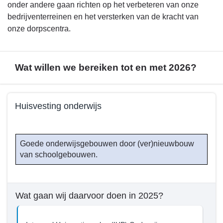
onder andere gaan richten op het verbeteren van onze
bedrijventerreinen en het versterken van de kracht van
onze dorpscentra.
Wat willen we bereiken tot en met 2026?
Terug
Huisvesting onderwijs
naar
navigatie
Terug
-
naar
Goede onderwijsgebouwen door (ver)nieuwbouw
Beleid
navigatie
van schoolgebouwen.
programma
-
5
Beleid
-
programma
Wat
Wat gaan wij daarvoor doen in 2025?
5
willen
-
we
Wat