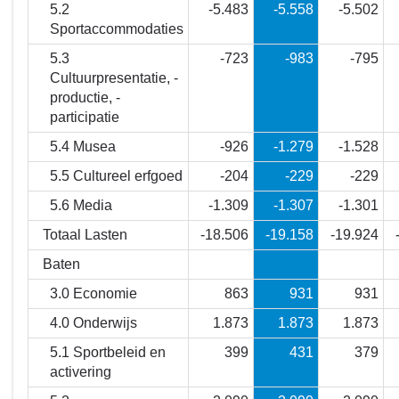
5.2
-5.483
-5.558
-5.502
kosten?
Sportaccommodaties
5.3
-723
-983
-795
Cultuurpresentatie, -
productie, -
participatie
5.4 Musea
-926
-1.279
-1.528
5.5 Cultureel erfgoed
-204
-229
-229
5.6 Media
-1.309
-1.307
-1.301
Totaal Lasten
-18.506
-19.158
-19.924
Baten
3.0 Economie
863
931
931
4.0 Onderwijs
1.873
1.873
1.873
5.1 Sportbeleid en
399
431
379
activering