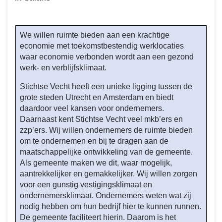
Terug
naar
We willen ruimte bieden aan een krachtige
navigatie
economie met toekomstbestendig werklocaties
-
waar economie verbonden wordt aan een gezond
Beleid
werk- en verblijfsklimaat.
programma
Stichtse Vecht heeft een unieke ligging tussen de
5
grote steden Utrecht en Amsterdam en biedt
-
daardoor veel kansen voor ondernemers.
Wat
Daarnaast kent Stichtse Vecht veel mkb’ers en
willen
zzp’ers. Wij willen ondernemers de ruimte bieden
we
om te ondernemen en bij te dragen aan de
bereiken
maatschappelijke ontwikkeling van de gemeente.
tot
Als gemeente maken we dit, waar mogelijk,
en
aantrekkelijker en gemakkelijker. Wij willen zorgen
met
voor een gunstig vestigingsklimaat en
2026?
ondernemersklimaat. Ondernemers weten wat zij
-
nodig hebben om hun bedrijf hier te kunnen runnen.
De gemeente faciliteert hierin. Daarom is het
Toekomstbestendige