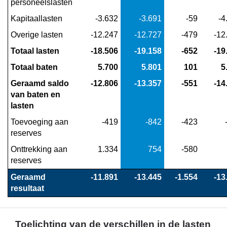
5
personeelslasten
-
Kapitaallasten
 -3.632
 -3.691
 -59
 -
Toelichting
Overige lasten
 -12.247
 -12.727
 -479
 -1
lasten
en
Totaal lasten
 -18.506
 -19.158
 -652
 -1
baten
Totaal baten
 5.700
 5.801
 101
 
per
Geraamd saldo 
 -12.806
 -13.357
 -551
 -1
soort
van baten en 
kosten
lasten
Toevoeging aan 
 -419
 -842
 -423
reserves
Onttrekking aan 
 1.334
 754
 -580
reserves
Geraamd 
 -11.891
 -13.445
 -1.554
 -1
resultaat
Toelichting van de verschillen in de lasten