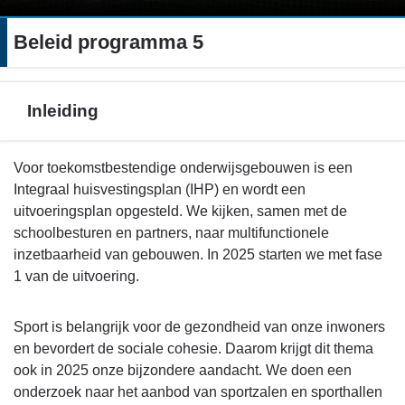
Beleid programma 5
Inleiding
Terug
Voor toekomstbestendige onderwijsgebouwen is een
naar
Integraal huisvestingsplan (IHP) en wordt een
navigatie
uitvoeringsplan opgesteld. We kijken, samen met de
-
schoolbesturen en partners, naar multifunctionele
Beleid
inzetbaarheid van gebouwen. In 2025 starten we met fase
programma
1 van de uitvoering.
5
-
Sport is belangrijk voor de gezondheid van onze inwoners
Inleiding
en bevordert de sociale cohesie. Daarom krijgt dit thema
ook in 2025 onze bijzondere aandacht. We doen een
onderzoek naar het aanbod van sportzalen en sporthallen