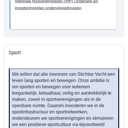
Integraal Huisvestingsplan (IHP) Onderwijs en
bereiken
willen
investeringsplan onderwijsgebouwen
tot
we
en
bereiken
met
tot
2026?
en
met
2026?
Sport
-
Huisvesting
Terug
onderwijs
naar
We willen dat alle inwoners van Stichtse Vecht een
navigatie
leven lang sporten en bewegen. Onze ambitie is
-
om sporten en bewegen voor iedereen
Beleid
toegankelijk, betaalbaar, veilig en aantrekkelijk te
programma
maken, zowel in sportverenigingen als in de
5
openbare ruimte. Daarom investeren we in de
-
sportinfrastructuur en sportnetwerken,
Wat
ondersteunen we sportverenigingen en stimuleren
we een positieve sportcultuur via bijvoorbeeld
willen