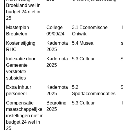
van
Broekland wel in 
budget 24 niet in 
begroting
25
2025
versus
Masterplan 
College 
3.1 Economische 
I
2024
Breukelen
09/09/24
Ontwik.
Kostenstijging 
Kadernota 
5.4 Musea
s
RHC
2025
Indexatie door 
Kadernota 
5.3 Cultuur
S
Gemeente 
2025
verstrekte 
subsidies
Extra inhuur 
Kadernota 
5.2 
S
personeel
2025
Sportaccommodaties
Compensatie 
Begroting 
5.3 Cultuur
I
maatschappelijke 
2025
instellingen niet in 
budget 24 wel in 
25