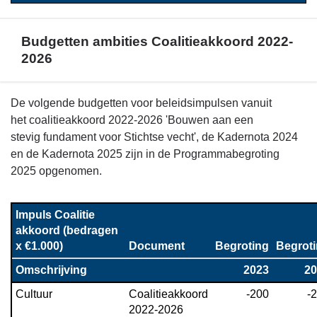
Budgetten ambities Coalitieakkoord 2022-
2026
Terug
De volgende budgetten voor beleidsimpulsen vanuit
naar
het coalitieakkoord 2022-2026 'Bouwen aan een
navigatie
stevig fundament voor Stichtse vecht', de Kadernota 2024
-
en de Kadernota 2025 zijn in de Programmabegroting
Financieel
2025 opgenomen.
overzicht
programma
Impuls Coalitie 
5
akkoord (bedragen 
-
x €1.000)
Document
Begroting
Begrot
Budgetten
Omschrijving
2023
20
ambities
Coalitieakkoord
Cultuur
Coalitieakkoord 
-200
-
2022-
2022-2026