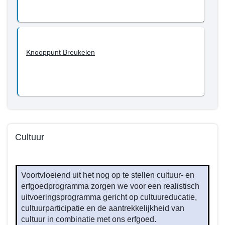
Knooppunt Breukelen
Cultuur
Terug
naar
Voortvloeiend uit het nog op te stellen cultuur- en
navigatie
erfgoedprogramma zorgen we voor een realistisch
-
uitvoeringsprogramma gericht op cultuureducatie,
Beleid
cultuurparticipatie en de aantrekkelijkheid van
programma
cultuur in combinatie met ons erfgoed.