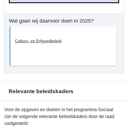
5
-
Wat
Wat gaan wij daarvoor doen in 2025?
willen
we
bereiken
Cultuur- en Erfgoedbeleid
tot
en
met
2026?
-
Cultuur
Relevante beleidskaders
Terug
Voor de opgaven en doelen in het programma Sociaal
naar
zijn de volgende relevante beleidskaders door de raad
navigatie
vastgesteld: