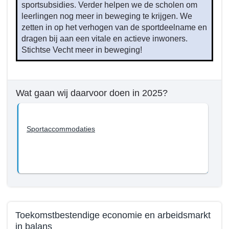
sportsubsidies. Verder helpen we de scholen om
we
leerlingen nog meer in beweging te krijgen. We
bereiken
zetten in op het verhogen van de sportdeelname en
tot
dragen bij aan een vitale en actieve inwoners.
en
Stichtse Vecht meer in beweging!
met
2026?
-
Sport
Wat gaan wij daarvoor doen in 2025?
Sportaccommodaties
Toekomstbestendige economie en arbeidsmarkt
in balans