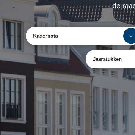
de raa
Kadernota
Jaarstukken