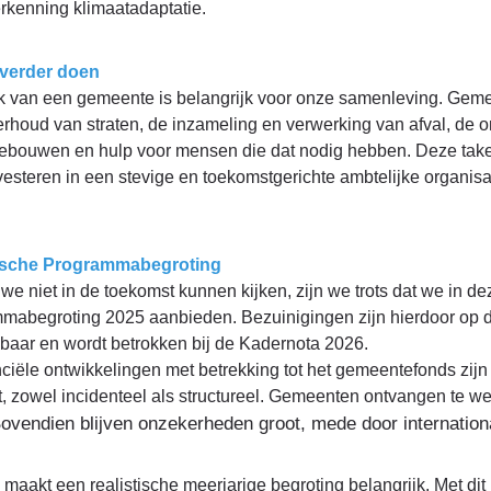
rkenning klimaatadaptatie.
verder doen
k van een gemeente is belangrijk voor onze samenleving. Gemee
erhoud van straten, de inzameling en verwerking van afval, de
ebouwen en hulp voor mensen die dat nodig hebben. Deze taken v
esteren in een stevige en toekomstgerichte ambtelijke organisa
tische Programmabegroting
e niet in de toekomst kunnen kijken, zijn we trots dat we in dez
mabegroting 2025 aanbieden. Bezuinigingen zijn hierdoor op dit
baar en wordt betrokken bij de Kadernota 2026.
nciële ontwikkelingen met betrekking tot het gemeentefonds zij
, zowel incidenteel als structureel. Gemeenten ontvangen te w
ovendien blijven onzekerheden groot, mede door internation
s maakt een realistische meerjarige begroting belangrijk. Met d