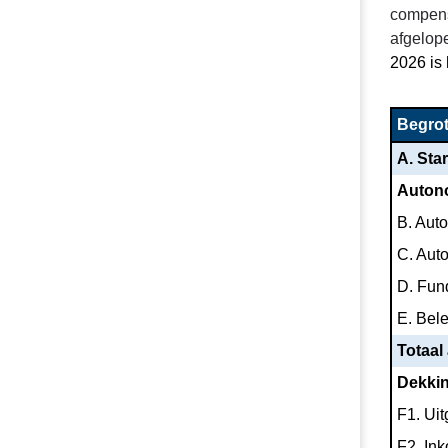
compensa
-
afgelope
samenvattin
2026 is 
-
Financieel
overzicht
Begrot
A. Sta
Autono
B. Aut
C. Aut
D. Fun
E. Bel
Totaal
Dekki
F1. Ui
F2. In