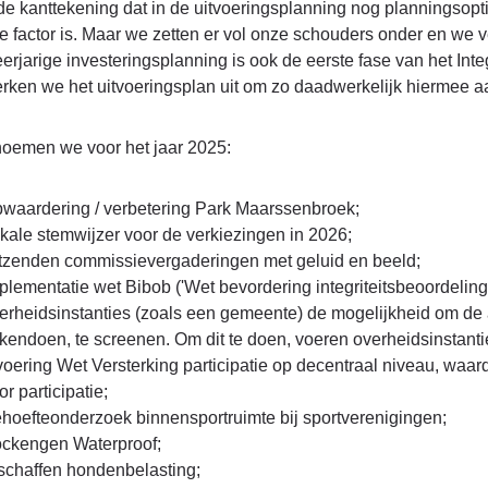
e kanttekening dat in de uitvoeringsplanning nog planningsopti
e factor is. Maar we zetten er vol onze schouders onder en we 
eerjarige investeringsplanning is ook de eerste fase van het I
rken we het uitvoeringsplan uit om zo daadwerkelijk hiermee a
noemen we voor het jaar 2025:
waardering / verbetering Park Maarssenbroek;
kale stemwijzer voor de verkiezingen in 2026;
tzenden commissievergaderingen met geluid en beeld;
plementatie wet Bibob ('Wet bevordering integriteitsbeoordelin
erheidsinstanties (zoals een gemeente) de mogelijkheid om de 
kendoen, te screenen. Om dit te doen, voeren overheidsinstanti
voering Wet Versterking participatie op decentraal niveau, wa
or participatie;
hoefteonderzoek binnensportruimte bij sportverenigingen;
ckengen Waterproof;
schaffen hondenbelasting;