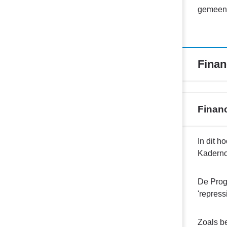
gemeent
Finan
Financ
Terug
In dit h
naar
Kaderno
navigatie
-
De Progr
Financiële
'repress
begroting
2025-
Zoals b
2028