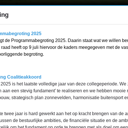
ding
mmabegroting 2025
ligt de Programmabegroting 2025. Daarin staat wat we willen be
 raad heeft op 9 juli hiervoor de kaders meegegeven met de va
oorliggende begroting.
ing Coalitieakkoord
 2025 is het laatste volledige jaar van deze collegeperiode. W
 aan een stevig fundament’ te realiseren en we hebben mooie re
ouw, strategisch plan zonnevelden, harmonisatie buitensport en
e twee jaar is hard gewerkt aan het op kracht brengen van de a
ussen de bestuurlijke ambities, de financiële situatie en de am
elijk om het fundament op orde te brengen met als doel om een 