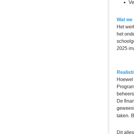
Ve
Wat we 
Het wer
het ond
schoolg
2025 inv
Realis
Hoewel w
Program
beheers
De fina
geweest
B
taken.
Dit alle