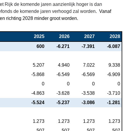
het Rijk de komende jaren aanzienlijk hoger is dan
entefonds de komende jaren verhoogd zal worden
. Vanaf
ten richting 2028 minder groot worden.
2025
2026
2027
2028
600
-6.271
-7.391
-6.087
5.207
4.940
7.022
9.338
-5.868
-6.549
-6.569
-6.909
0
0
0
0
-4.863
-3.628
-3.538
-3.710
-5.524
-5.237
-3.086
-1.281
1.273
1.273
1.273
1.273
507
507
507
507