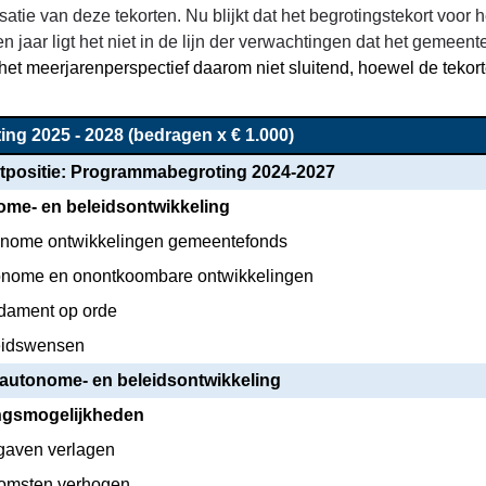
tie van deze tekorten. Nu blijkt dat het begrotingstekort voor 
n jaar ligt het niet in de lijn der verwachtingen dat het geme
g
het meerjarenperspectief daarom niet sluitend, hoewel de tekor
ing 2025 - 2028 (bedragen x € 1.000)
rtpositie: Programmabegroting 2024-2027
me- en beleidsontwikkeling
onome ontwikkelingen gemeentefonds
onome en onontkoombare ontwikkelingen
dament op orde
eidswensen
 autonome- en beleidsontwikkeling
ngsmogelijkheden
tgaven verlagen
komsten verhogen