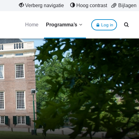
Verberg navigatie
Hoog contrast
Bijlagen
Home
Programma’s
Log in