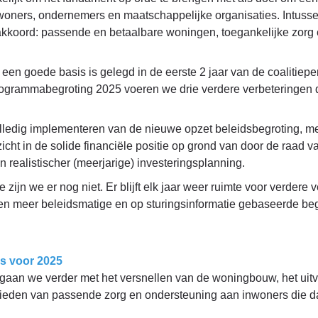
woners, ondernemers en maatschappelijke organisaties. Intussen
eakkoord: passende en betaalbare woningen, toegankelijke zor
een goede basis is gelegd in de eerste 2 jaar van de coalitiepe
rogrammabegroting 2025 voeren we drie verdere verbeteringen 
lledig implementeren van de nieuwe opzet beleidsbegroting, me
zicht in de solide financiële positie op grond van door de raad v
n realistischer (meerjarige) investeringsplanning.
zijn we er nog niet. Er blijft elk jaar weer ruimte voor verdere
en meer beleidsmatige en op sturingsinformatie gebaseerde beg
s voor 2025
 gaan we verder met het versnellen van de woningbouw, het ui
bieden van passende zorg en ondersteuning aan inwoners die d