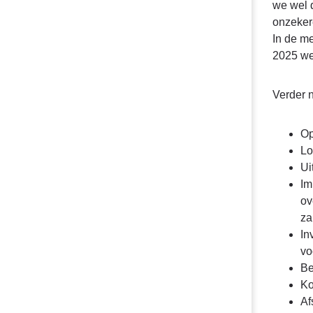
we wel d
onzeker
In de m
2025 we
Verder 
Op
Lo
Ui
Im
ov
za
In
vo
Be
Ko
Af