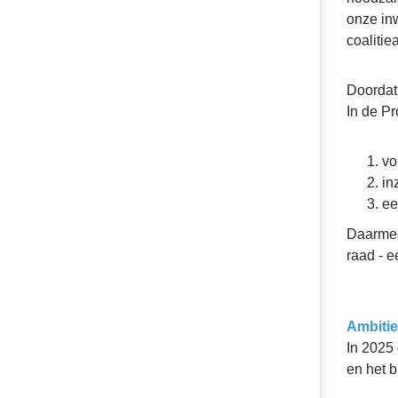
Solide financiële positie
onze in
coaliti
Doordat 
In de P
vo
in
ee
Daarmee 
raad - e
Ambitie
In 2025
en het 