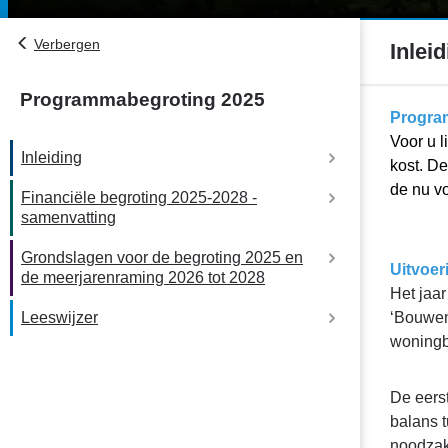
Verbergen
Inlei
Programmabegroting 2025
Terug
Progra
naar
Voor u 
Inleiding
navigatie
kost. De
-
de nu v
Financiële begroting 2025-2028 -
Inleiding
Inleiding
samenvatting
-
Grondslagen voor de begroting 2025 en
Financieel overzicht
Inleiding
Uitvoer
de meerjarenraming 2026 tot 2028
Het jaar
Begrotingsevenwicht
Leeswijzer
‘Bouwen
Grondslagen
woningb
Kadernota 2025
Leeswijzer
De eerst
Toelichting mutaties na Kadernota 2025
balans t
noodzak