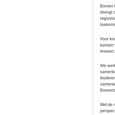
Binnen 
dwingt 
regiovi
toekoms
Voor kno
kansen v
leveren.
We werk
samenko
biodiver
samenwe
Boerenta
Met de n
perspect