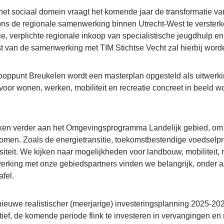
het sociaal domein vraagt het komende jaar de transformatie va
ons de regionale samenwerking binnen Utrecht-West te versterk
sie, verplichte regionale inkoop van specialistische jeugdhulp
t van de samenwerking met TIM Stichtse Vecht zal hierbij word
oppunt Breukelen wordt een masterplan opgesteld als uitwerking
oor wonen, werken, mobiliteit en recreatie concreet in beeld w
en verder aan het Omgevingsprogramma Landelijk gebied, om e
men. Zoals de energietransitie, toekomstbestendige voedselp
siteit. We kijken naar mogelijkheden voor landbouw, mobiliteit, 
rking met onze gebiedspartners vinden we belangrijk, onder an
fel.
ieuwe realistischer (meerjarige) investeringsplanning 2025-2028
ief, de komende periode flink te investeren in vervangingen en