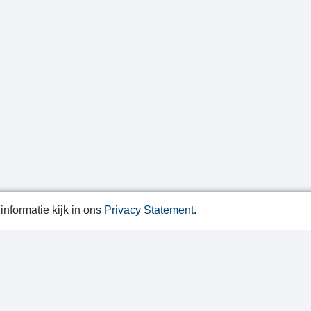
nformatie kijk in ons
Privacy Statement
.
atiedatum: 11-11-2024
ctgegevens
y Statement
ap