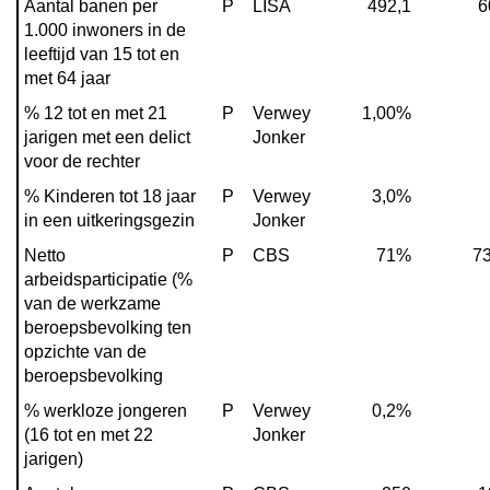
Aantal banen per 
P
LISA
492,1
6
1.000 inwoners in de 
leeftijd van 15 tot en 
met 64 jaar
% 12 tot en met 21 
P
Verwey 
1,00%
jarigen met een delict 
Jonker
voor de rechter
% Kinderen tot 18 jaar 
P
Verwey 
3,0%
in een uitkeringsgezin
Jonker
Netto 
P
CBS
71%
7
arbeidsparticipatie (% 
van de werkzame 
beroepsbevolking ten 
opzichte van de 
beroepsbevolking
% werkloze jongeren 
P
Verwey 
0,2%
(16 tot en met 22 
Jonker
jarigen)