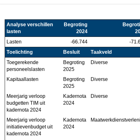
Terug
naar
Analyse verschillen 
Begroting

Begroti
navigatie
lasten
2024
2
-
Lasten
-66.744
-71.
Financieel
overzicht
Toelichting
Besluit
Taakveld
programma
Toegerekende 
Begroting 
Diverse
4
personeelslasten
2025
-
Kapitaallasten
Begroting 
Diverse
Toelichting
2025
van
de
Meerjarig verloop 
Kadernota 
Diverse
budgetten TIM uit 
2024
verschillen
kadernota 2024
in
de
Meerjarig verloop 
Kadernota 
Maatwerkdienstverlen
lasten
initiatievenbudget uit 
2024
van
kadernota 2024