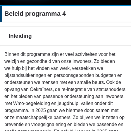
Beleid programma 4
Inleiding
Terug
Binnen dit programma zijn er veel activiteiten voor het
naar
welzijn en gezondheid van onze inwoners. Zo bieden
navigatie
we hulp bij het vinden van werk, verstrekken we
-
bijstandsuitkeringen en persoonsgebonden budgetten en
Beleid
ondersteunen we mensen met een smalle beurs. Ook de
programma
opvang van Oekraïners, de re-integratie van statushouders
4
en het bieden van passende ondersteuning aan inwoners,
-
met Wmo-begeleiding en jeugdhulp, vallen onder dit
Inleiding
programma. In 2025 gaan we hiermee door, samen met
onze maatschappelijke partners. Zo blijven we inzetten op
preventie en vroegsignalering en bieden we passende en