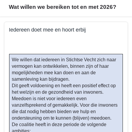
Wat willen we bereiken tot en met 2026?
Terug
Iedereen doet mee en hoort erbij
naar
navigatie
Terug
-
naar
Beleid
navigatie
We willen dat iedereen in Stichtse Vecht zich naar
programma
-
vermogen kan ontwikkelen, binnen zijn of haar
4
Beleid
mogelijkheden mee kan doen en aan de
-
programma
samenleving kan bijdragen.
Wat
4
Dit geeft voldoening en heeft een positief effect op
willen
-
het welzijn en de gezondheid van inwoners.
we
Wat
Meedoen is niet voor iedereen even
bereiken
willen
vanzelfsprekend of gemakkelijk. Voor die inwoners
tot
we
die dat nodig hebben bieden we hulp en
en
ondersteuning om te kunnen (blijven) meedoen.
bereiken
met
De coalitie heeft in deze periode de volgende
tot
ambities:
2026?