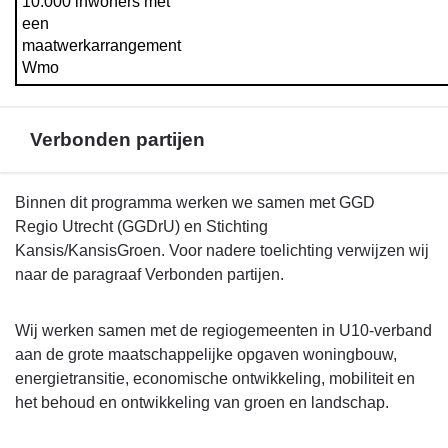
10.000 inwoners met 
een 
maatwerkarrangement 
Wmo
Verbonden partijen
Terug
Binnen dit programma werken we samen met GGD
naar
Regio Utrecht (GGDrU) en Stichting
navigatie
Kansis/KansisGroen. Voor nadere toelichting verwijzen wij
-
naar de paragraaf Verbonden partijen.
Beleid
programma
Wij werken samen met de regiogemeenten in U10-verband
4
aan de grote maatschappelijke opgaven woningbouw,
-
energietransitie, economische ontwikkeling, mobiliteit en
Verbonden
het behoud en ontwikkeling van groen en landschap.
partijen