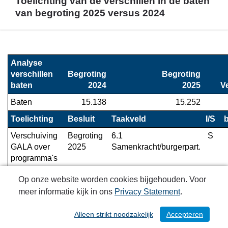
Toelichting van de verschillen in de baten
van begroting 2025 versus 2024
Terug
naar
Analyse 
navigatie
verschillen 
Begroting

Begroting

-
baten
2024
2025
V
Financieel
Baten
15.138
15.252
overzicht
programma
Toelichting
Besluit
Taakveld
I/S
4
Verschuiving 
Begroting 
6.1 
S
-
GALA over 
2025
Samenkracht/burgerpart.
Toelichting
programma's 
van
conform 
de
Op onze website worden cookies bijgehouden. Voor
gewijzigde 
verschillen
BBV
meer informatie kijk in ons
Privacy Statement
.
in
IZA wel in 
Begroting 
7.1 Volksgezondheid
S
Alleen strikt noodzakelijk
Accepteren
/ 216
de
budget 2025, 
2025
baten