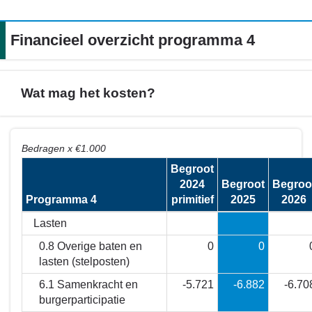
Financieel overzicht programma 4
Wat mag het kosten?
Terug
Bedragen x €1.000
naar
Begroot
navigatie
2024
Begroot
Begroo
-
Programma 4
primitief
2025
2026
Financieel
overzicht
Lasten
programma
0.8 Overige baten en
0
0
4
lasten (stelposten)
-
6.1 Samenkracht en
-5.721
-6.882
-6.70
Wat
burgerparticipatie
mag