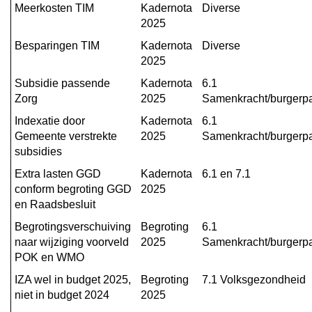
begroting
Meerkosten TIM
Kadernota 
Diverse
2025
2025
versus
Besparingen TIM
Kadernota 
Diverse
2024
2025
Subsidie passende 
Kadernota 
6.1 
Zorg
2025
Samenkracht/burgerpa
Indexatie door 
Kadernota 
6.1 
Gemeente verstrekte 
2025
Samenkracht/burgerpa
subsidies
Extra lasten GGD 
Kadernota 
6.1 en 7.1
conform begroting GGD 
2025
en Raadsbesluit
Begrotingsverschuiving 
Begroting 
6.1 
naar wijziging voorveld 
2025
Samenkracht/burgerpa
POK en WMO
IZA wel in budget 2025, 
Begroting 
7.1 Volksgezondheid
niet in budget 2024
2025