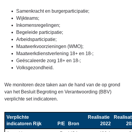
navigatie
-
Samenkracht en burgerparticipatie;
Beleid
Wijkteams;
programma
Inkomensregelingen;
4
Begeleide participatie;
-
Arbeidsparticipatie;
Going
Maatwerkvoorzieningen (WMO);
concern-
Maatwerkdienstverlening 18+ en 18-;
taken
Geëscaleerde zorg 18+ en 18-;
Volksgezondheid.
We monitoren deze taken aan de hand van de op grond
van het Besluit Begroting en Verantwoording (BBV)
verplichte set indicatoren.
Verplichte 
Realisatie 
Realisati
indicatoren Rijk
P/E
Bron
2022
20