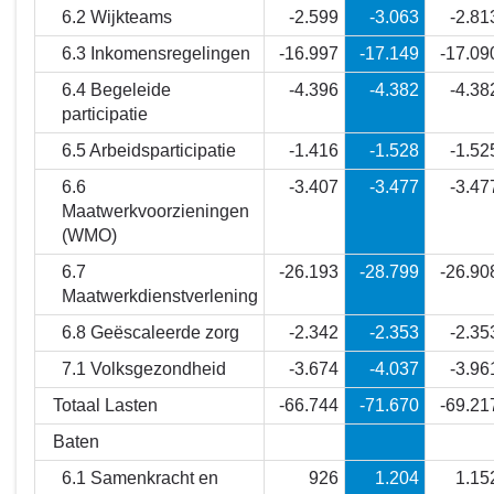
het
6.2 Wijkteams
-2.599
-3.063
-2.81
kosten?
6.3 Inkomensregelingen
-16.997
-17.149
-17.09
6.4 Begeleide
-4.396
-4.382
-4.38
participatie
6.5 Arbeidsparticipatie
-1.416
-1.528
-1.52
6.6
-3.407
-3.477
-3.47
Maatwerkvoorzieningen
(WMO)
6.7
-26.193
-28.799
-26.90
Maatwerkdienstverlening
6.8 Geëscaleerde zorg
-2.342
-2.353
-2.35
7.1 Volksgezondheid
-3.674
-4.037
-3.96
Totaal Lasten
-66.744
-71.670
-69.21
Baten
6.1 Samenkracht en
926
1.204
1.15