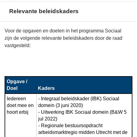
Relevante beleidskaders
Terug
Voor de opgaven en doelen in het programma Sociaal
naar
zijn de volgende relevante beleidskaders door de raad
navigatie
vastgesteld:
-
Beleid
programma
4
Opgave / 
-
Doel
Kaders
Relevante
beleidskaders
Iedereen 
- Integraal beleidskader (IBK) Sociaal 
doet mee en 
domein (3 juni 2020)

hoort erbij
- Uitwerking IBK Sociaal domein (B&W 5 
jul 2022)

- Regionale bestuursopdracht 
arbeidsmarktregio midden Utrecht met de 