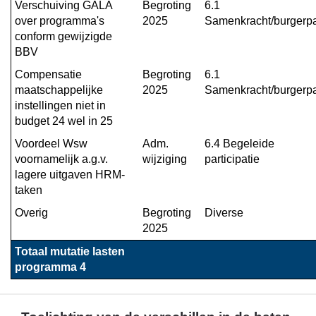
Verschuiving GALA 
Begroting 
6.1 
over programma's 
2025
Samenkracht/burgerpa
conform gewijzigde 
BBV
Compensatie 
Begroting 
6.1 
maatschappelijke 
2025
Samenkracht/burgerpa
instellingen niet in 
budget 24 wel in 25
Voordeel Wsw 
Adm. 
6.4 Begeleide 
voornamelijk a.g.v. 
wijziging
participatie
lagere uitgaven HRM-
taken
Overig
Begroting 
Diverse
2025
Totaal mutatie lasten 
programma 4