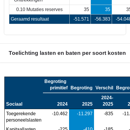
0.10 Mutaties reserves
35
35
3
Geraamd resultaat
-51.571
-56.383
-54.04
Toelichting lasten en baten per soort kosten
Terug
naar
Begroting 

navigatie
primitief
Begroting
Verschil
Begro
-
2024-
Financieel
Sociaal
2024
2025
2025
overzicht
programma
Toegerekende 
 -10.462
 -11.297
 -835
 -1
4
personeelslasten
-
Kapitaallasten
 -225
 -410
 -185