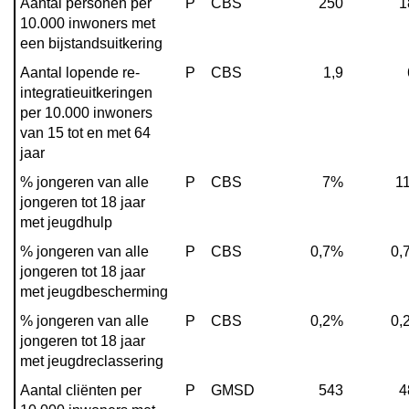
Aantal personen per 
P
CBS
250
1
10.000 inwoners met 
een bijstandsuitkering
Aantal lopende re-
P
CBS
1,9
integratieuitkeringen 
per 10.000 inwoners 
van 15 tot en met 64 
jaar
% jongeren van alle 
P
CBS
7%
1
jongeren tot 18 jaar 
met jeugdhulp
% jongeren van alle 
P
CBS
0,7%
0,
jongeren tot 18 jaar 
met jeugdbescherming
% jongeren van alle 
P
CBS
0,2%
0,
jongeren tot 18 jaar 
met jeugdreclassering
Aantal cliënten per 
P
GMSD
543
4