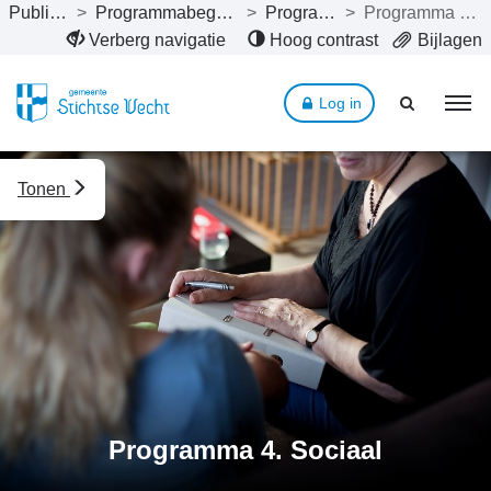
Publicaties
>
Programmabegroting 2025
>
Programma’s
>
Programma 4. Sociaal
Naar hoofdinhoud
Verberg navigatie
Hoog contrast
Bijlagen
Log in
Tonen
Programma 4. Sociaal