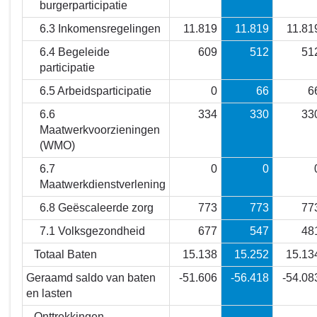
burgerparticipatie
6.3 Inkomensregelingen
11.819
11.819
11.81
6.4 Begeleide
609
512
51
participatie
6.5 Arbeidsparticipatie
0
66
6
6.6
334
330
33
Maatwerkvoorzieningen
(WMO)
6.7
0
0
Maatwerkdienstverlening
6.8 Geëscaleerde zorg
773
773
77
7.1 Volksgezondheid
677
547
48
Totaal Baten
15.138
15.252
15.13
Geraamd saldo van baten
-51.606
-56.418
-54.08
en lasten
Onttrekkingen