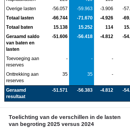
Toelichting
Overige lasten
 -56.057
 -59.963
 -3.906
 -5
lasten
en
Totaal lasten
 -66.744
 -71.670
 -4.926
 -6
baten
Totaal baten
 15.138
 15.252
 114
 15
per
Geraamd saldo 
 -51.606
 -56.418
 -4.812
 -5
soort
van baten en 
kosten
lasten
Toevoeging aan 
 -
 -
 -
reserves
Onttrekking aan 
 35
 35
 -
reserves
Geraamd 
 -51.571
 -56.383
 -4.812
 -5
resultaat
Toelichting van de verschillen in de lasten
van begroting 2025 versus 2024