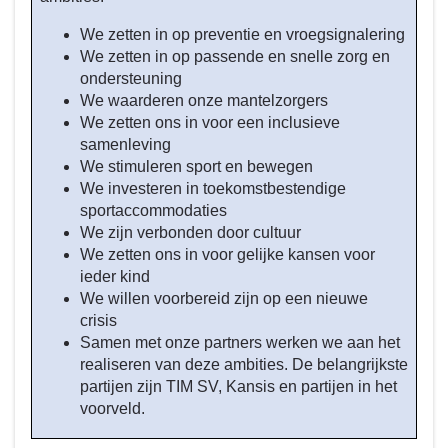
en
met
We zetten in op preventie en vroegsignalering
2026?
We zetten in op passende en snelle zorg en
-
ondersteuning
Iedereen
We waarderen onze mantelzorgers
doet
We zetten ons in voor een inclusieve
samenleving
mee
We stimuleren sport en bewegen
en
We investeren in toekomstbestendige
hoort
sportaccommodaties
erbij
We zijn verbonden door cultuur
We zetten ons in voor gelijke kansen voor
ieder kind
We willen voorbereid zijn op een nieuwe
crisis
Samen met onze partners werken we aan het
realiseren van deze ambities. De belangrijkste
partijen zijn TIM SV, Kansis en partijen in het
voorveld.