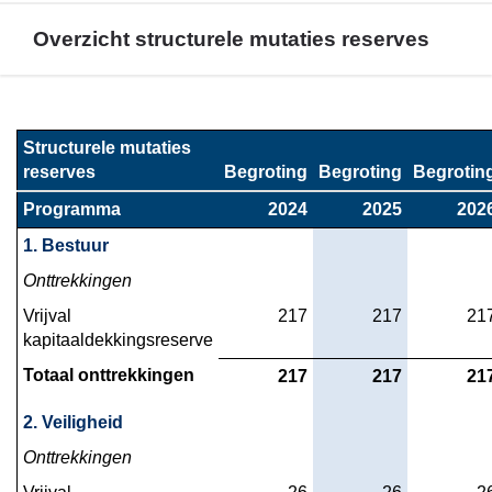
Overzicht structurele mutaties reserves
Terug
naar
Structurele mutaties 
navigatie
reserves
Begroting
Begroting
Begrotin
-
Programma
2024
2025
202
Het
overzicht
1. Bestuur
van
Onttrekkingen
baten
Vrijval 
 217
 217
 21
en
kapitaaldekkingsreserve
lasten
en
Totaal onttrekkingen
 217
 217
 21
de
2. Veiligheid
toelichting
-
Onttrekkingen
Overzicht