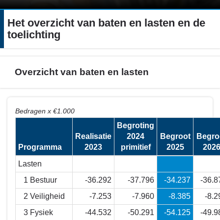
Het overzicht van baten en lasten en de
toelichting
Overzicht van baten en lasten
Terug
Bedragen x €1.000
naar
Begroting
navigatie
Realisatie
2024
Begroot
Begro
-
Programma
2023
primitief
2025
202
Het
overzicht
Lasten
van
1 Bestuur
-36.292
-37.796
-34.237
-36.8
baten
2 Veiligheid
-7.253
-7.960
-8.385
-8.2
en
lasten
3 Fysiek
-44.532
-50.291
-54.125
-49.9