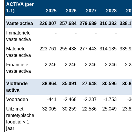
naar
ACTIVA (per 
navigatie
1-1)
2025
2026
2027
2028
20
-
De
Vaste activa
226.007
257.684
279.689
316.382
338.1
uiteenzetting
Immateriële 
 -
 -
 -
 -
van
vaste activa
de
Materiële 
223.761
255.438
277.443
314.135
335.9
financiële
vaste activa
positie
-
Financiële 
2.246
2.246
2.246
2.246
2.2
vaste activa
Geprognosticeerde
balans
Vlottende 
38.864
35.091
27.648
30.596
30.8
activa
Voorraden
-441
-2.468
-2.237
-1.753
-3
Uitz.met 
32.005
30.259
22.586
25.049
23.8
rentetypische 
looptijd < 1 
jaar