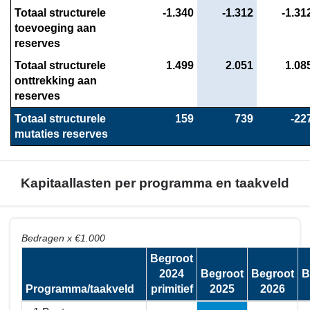
Totaal structurele 
 -1.340
 -1.312
 -1.31
toevoeging aan 
reserves
Totaal structurele 
 1.499
 2.051
 1.08
onttrekking aan 
reserves
Totaal structurele 
 159
 739
 -22
mutaties reserves
Kapitaallasten per programma en taakveld
Terug
Bedragen x €1.000
naar
Begroot
navigatie
2024
Begroot
Begroot
B
-
Programma/taakveld
primitief
2025
2026
Het
overzicht