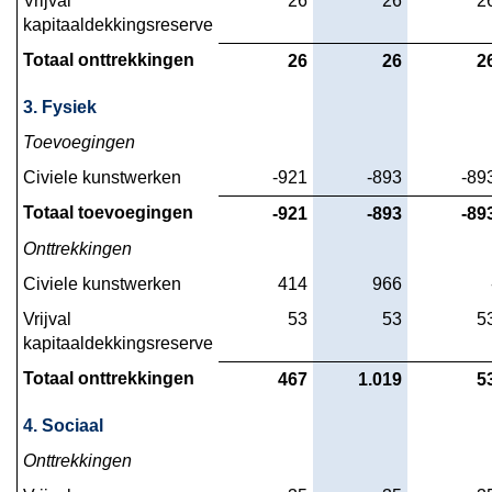
Vrijval 
 26
 26
 2
structurele
kapitaaldekkingsreserve
mutaties
Totaal onttrekkingen
 26
 26
 2
reserves
3. Fysiek
Toevoegingen
Civiele kunstwerken
 -921
 -893
 -89
Totaal toevoegingen
 -921
 -893
 -89
Onttrekkingen
Civiele kunstwerken
 414
 966
Vrijval 
 53
 53
 5
kapitaaldekkingsreserve
Totaal onttrekkingen
 467
 1.019
 5
4. Sociaal
Onttrekkingen