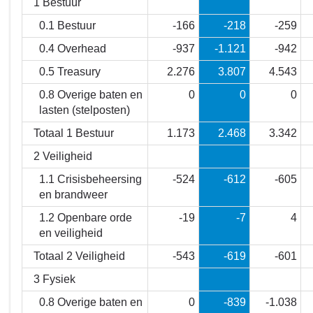
1 Bestuur
van
0.1 Bestuur
-166
-218
-259
baten
0.4 Overhead
-937
-1.121
-942
en
lasten
0.5 Treasury
2.276
3.807
4.543
en
0.8 Overige baten en
0
0
0
de
lasten (stelposten)
toelichting
-
Totaal 1 Bestuur
1.173
2.468
3.342
Kapitaallasten
2 Veiligheid
per
1.1 Crisisbeheersing
-524
-612
-605
programma
en brandweer
en
taakveld
1.2 Openbare orde
-19
-7
4
en veiligheid
Totaal 2 Veiligheid
-543
-619
-601
3 Fysiek
0.8 Overige baten en
0
-839
-1.038