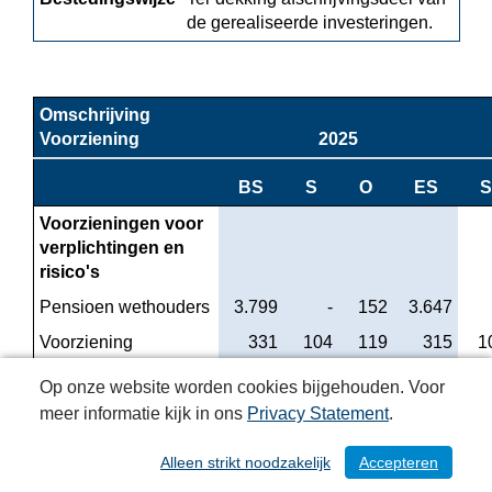
de gerealiseerde investeringen.
Omschrijving 
Voorziening
2025
BS
S
O
ES
S
Voorzieningen voor 
verplichtingen en 
risico's
Pensioen wethouders
 3.799
 -
 152
 3.647
Voorziening 
 331
 104
 119
 315
 
personeel
Op onze website worden cookies bijgehouden. Voor
Voorziening 
 170
 -
 -
 170
meer informatie kijk in ons
Privacy Statement
.
verlofsparen
Wachtgeld voormalig 
 182
 -
 143
 39
Alleen strikt noodzakelijk
Accepteren
/ 216
bestuurders