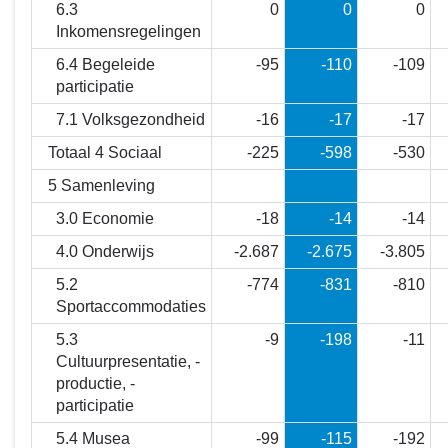
6.3
0
0
0
Inkomensregelingen
6.4 Begeleide
-95
-110
-109
participatie
7.1 Volksgezondheid
-16
-17
-17
Totaal 4 Sociaal
-225
-598
-530
5 Samenleving
3.0 Economie
-18
-14
-14
4.0 Onderwijs
-2.687
-2.675
-3.805
5.2
-774
-831
-810
Sportaccommodaties
5.3
-9
-198
-11
Cultuurpresentatie, -
productie, -
participatie
5.4 Musea
-99
-115
-192