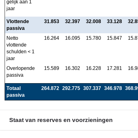
gelijk aan 1 
jaar
Vlottende 
31.853
32.397
32.008
33.128
32.8
passiva
Netto 
16.264
16.095
15.780
15.847
15.8
vlottende 
schulden < 1 
jaar
Overlopende 
15.589
16.302
16.228
17.281
16.9
passiva
Totaal 
264.872
292.775
307.337
346.978
368.9
passiva
Staat van reserves en voorzieningen