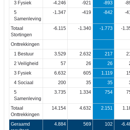
3 Fysiek
-4.246
-921
-893
-8
5
-1.347
-419
-842
-4
Samenleving
Totaal
-6.115
-1.340
-1.773
-1.3
Stortingen
Onttrekkingen
1 Bestuur
3.529
2.632
217
2
2 Veiligheid
57
26
26
3 Fysiek
6.632
605
1.119
1
4 Sociaal
200
35
35
5
3.735
1.334
754
7
Samenleving
Totaal
14.154
4.632
2.151
1.1
Onttrekkingen
Geraamd
4.884
569
102
-6.4