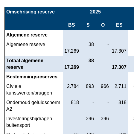
Terug
naar
Omschrijving reserve
2025
navigatie
-
BS
S
O
ES
De
Algemene reserve
uiteenzetting
van
Algemene reserve
 38
 -
17.269
17.307
de
financiële
Totaal algemene 
 38
 -
positie
reserve
17.269
17.307
-
Bestemmingsreserves
Staat
Civiele 
 2.784
 893
 966
 2.711
van
kunstwerken/bruggen
reserves
en
Onderhoud geluidscherm 
 818
 -
 -
 818
voorzieningen
A2
Investeringsbijdragen 
 -
 396
 396
 -
buitensport