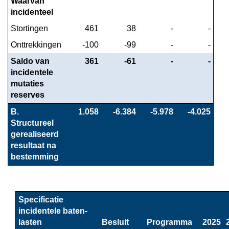
Waarvan 
incidenteel
Stortingen
 461
 38
 -
 -
Onttrekkingen
 -100
 -99
 -
 -
Saldo van 
 361
 -61
 -
 -
incidentele 
mutaties 
reserves
B. 
 1.058
 -6.384
 -5.978
 -4.025
Structureel 
gerealiseerd 
resultaat na 
bestemming
Specificatie 
incidentele baten-
lasten
Besluit
Programma
2025