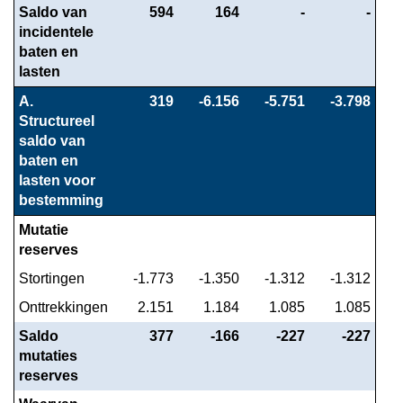
Saldo van 
 594
 164
 -
 -
incidentele 
baten en 
lasten
A. 
 319
 -6.156
 -5.751
 -3.798
Structureel 
saldo van 
baten en 
lasten voor 
bestemming
Mutatie 
reserves
Stortingen
 -1.773
 -1.350
 -1.312
 -1.312
Onttrekkingen
 2.151
 1.184
 1.085
 1.085
Saldo 
 377
 -166
 -227
 -227
mutaties 
reserves