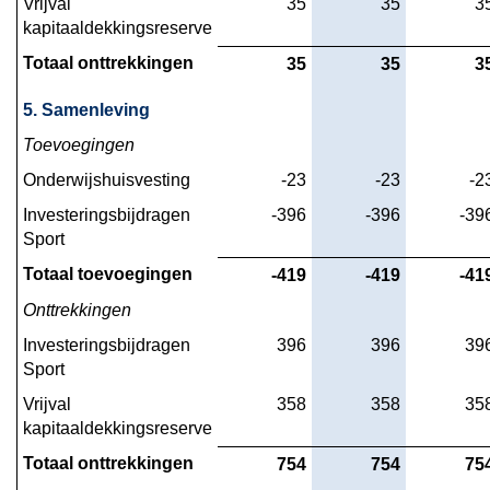
Vrijval 
 35
 35
 3
kapitaaldekkingsreserve
Totaal onttrekkingen
 35
 35
 3
5. Samenleving
Toevoegingen
Onderwijshuisvesting
 -23
 -23
 -2
Investeringsbijdragen  
 -396
 -396
 -39
Sport
Totaal toevoegingen
 -419
 -419
 -41
Onttrekkingen
Investeringsbijdragen  
 396
 396
 39
Sport
Vrijval 
 358
 358
 35
kapitaaldekkingsreserve
Totaal onttrekkingen
 754
 754
 75