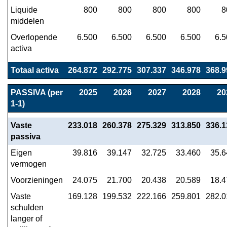
Liquide 
800
800
800
800
8
middelen
Overlopende 
6.500
6.500
6.500
6.500
6.5
activa
Totaal activa
264.872
292.775
307.337
346.978
368.9
PASSIVA (per 
2025
2026
2027
2028
20
1-1)
Vaste 
233.018
260.378
275.329
313.850
336.1
passiva
Eigen 
39.816
39.147
32.725
33.460
35.6
vermogen
Voorzieningen
24.075
21.700
20.438
20.589
18.4
Vaste 
169.128
199.532
222.166
259.801
282.0
schulden 
langer of 