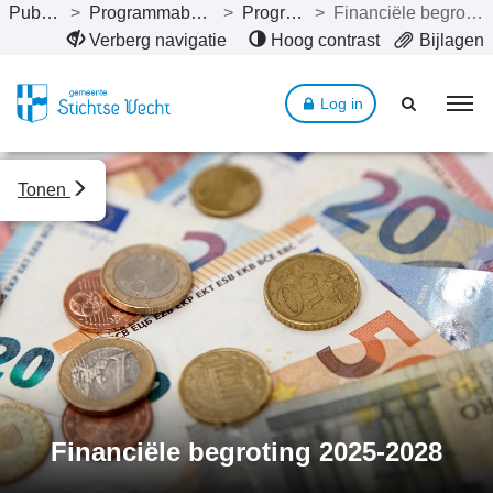
Publicaties
>
Programmabegroting 2025
>
Programma’s
>
Financiële begroting 2025-2028
Naar hoofdinhoud
Verberg navigatie
Hoog contrast
Bijlagen
Log in
Tonen
Financiële begroting 2025-2028