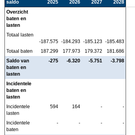
saldo
2025
2026
2027
2028
toelichting
Overzicht 
-
baten en 
Overzicht
lasten
incidentele
Totaal lasten
baten
-187.575
-184.293
-185.123
-185.483
en
lasten
Totaal baten
 187.299
 177.973
 179.372
 181.686
Saldo van 
 -275
 -6.320
 -5.751
 -3.798
baten en 
lasten
Incidentele 
baten en 
lasten
Incidentele 
 594
 164
 -
 -
lasten
Incidentele 
 -
 -
 -
 -
baten