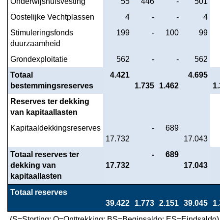
Onderwijshuisvesting
 55
 446
 -
 501
Oostelijke Vechtplassen
 4
 -
 -
 4
Stimuleringsfonds 
 199
 -
 100
 99
duurzaamheid
Grondexploitatie
 562
 -
 -
 562
Totaal 
 4.421
 4.695
bestemmingsreserves
1.735
1.462
1
Reserves ter dekking 
van kapitaallasten
Kapitaaldekkingsreserves
 -
 689
17.732
17.043
Totaal reserves ter 
 -
 689
dekking van 
17.732
17.043
kapitaallasten
Totaal reserves
39.422
1.773
2.151
39.045
1
(S=Storting; O=Onttrekking; BS=Beginsaldo; ES=Eindsaldo)