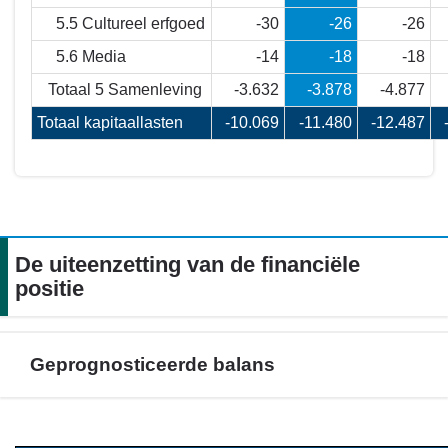
5.5 Cultureel erfgoed
-30
-26
-26
5.6 Media
-14
-18
-18
Totaal 5 Samenleving
-3.632
-3.878
-4.877
Totaal kapitaallasten
-10.069
-11.480
-12.487
De uiteenzetting van de financiële
positie
Geprognosticeerde balans
Terug