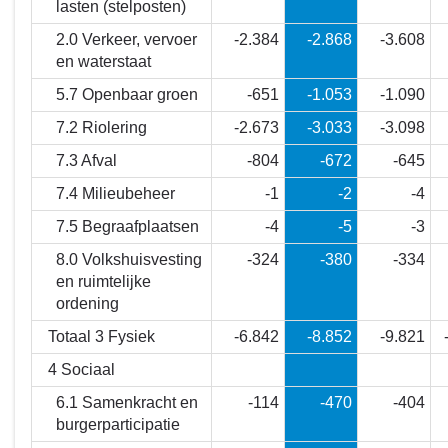
lasten (stelposten)
2.0 Verkeer, vervoer
-2.384
-2.868
-3.608
en waterstaat
5.7 Openbaar groen
-651
-1.053
-1.090
7.2 Riolering
-2.673
-3.033
-3.098
7.3 Afval
-804
-672
-645
7.4 Milieubeheer
-1
-2
-4
7.5 Begraafplaatsen
-4
-5
-3
8.0 Volkshuisvesting
-324
-380
-334
en ruimtelijke
ordening
Totaal 3 Fysiek
-6.842
-8.852
-9.821
4 Sociaal
6.1 Samenkracht en
-114
-470
-404
burgerparticipatie