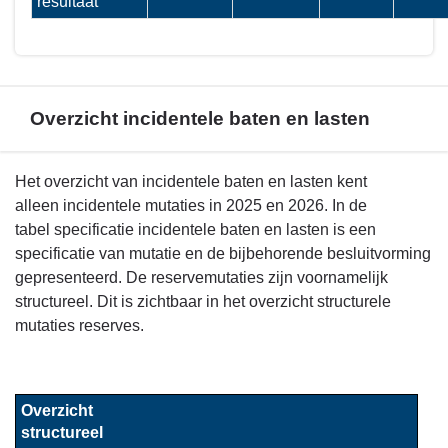
resultaat
Overzicht incidentele baten en lasten
Terug
Het overzicht van incidentele baten en lasten kent
naar
alleen incidentele mutaties in 2025 en 2026. In de
navigatie
tabel specificatie incidentele baten en lasten is een
-
specificatie van mutatie en de bijbehorende besluitvorming
Het
gepresenteerd. De reservemutaties zijn voornamelijk
overzicht
structureel. Dit is zichtbaar in het overzicht structurele
van
mutaties reserves.
baten
en
lasten
Overzicht 
en
structureel 
de