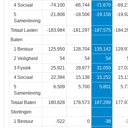
en
4 Sociaal
-74.100
-66.744
-71.670
-69.2
de
toelichting
5
-21.808
-18.506
-19.158
-19.9
-
Samenleving
Overzicht
Totaal Lasten
-183.984
-181.297
-187.575
-184.2
van
Baten
baten
en
1 Bestuur
125.950
128.704
135.142
129.9
lasten
2 Veiligheid
54
54
54
3 Fysiek
25.921
28.977
31.050
27.0
4 Sociaal
22.394
15.138
15.252
15.1
5
6.509
5.700
5.801
5.7
Samenleving
Totaal Baten
180.828
178.573
187.299
177.9
Stortingen
1 Bestuur
-522
0
-38
-