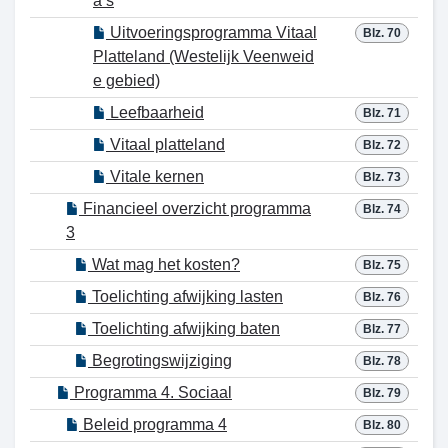
a’s
Uitvoeringsprogramma Vitaal
Blz. 70
Platteland (Westelijk Veenweid
e gebied)
Leefbaarheid
Blz. 71
Vitaal platteland
Blz. 72
Vitale kernen
Blz. 73
Financieel overzicht programma
Blz. 74
3
Wat mag het kosten?
Blz. 75
Toelichting afwijking lasten
Blz. 76
Toelichting afwijking baten
Blz. 77
Begrotingswijziging
Blz. 78
Programma 4. Sociaal
Blz. 79
Beleid programma 4
Blz. 80