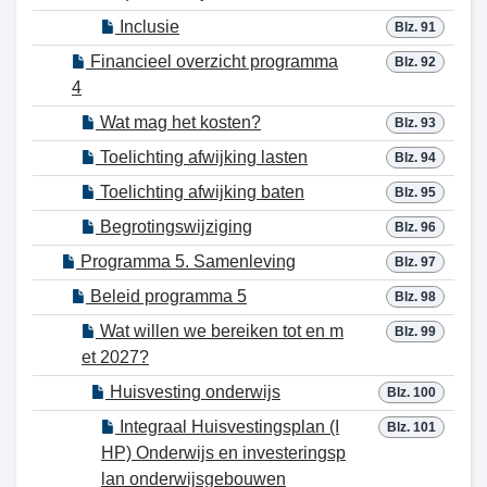
Inclusie
Blz. 91
Financieel overzicht programma
Blz. 92
4
Wat mag het kosten?
Blz. 93
Toelichting afwijking lasten
Blz. 94
Toelichting afwijking baten
Blz. 95
Begrotingswijziging
Blz. 96
Programma 5. Samenleving
Blz. 97
Beleid programma 5
Blz. 98
Wat willen we bereiken tot en m
Blz. 99
et 2027?
Huisvesting onderwijs
Blz. 100
Integraal Huisvestingsplan (I
Blz. 101
HP) Onderwijs en investeringsp
lan onderwijsgebouwen