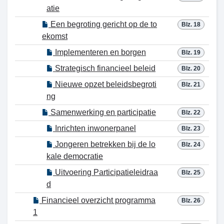
atie
Een begroting gericht op de to
Blz. 18
ekomst
Implementeren en borgen
Blz. 19
Strategisch financieel beleid
Blz. 20
Nieuwe opzet beleidsbegroti
Blz. 21
ng
Samenwerking en participatie
Blz. 22
Inrichten inwonerpanel
Blz. 23
Jongeren betrekken bij de lo
Blz. 24
kale democratie
Uitvoering Participatieleidraa
Blz. 25
d
Financieel overzicht programma
Blz. 26
1