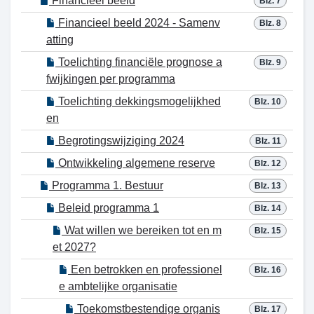
Financieel beeld
Blz. 7
Financieel beeld 2024 - Samenv
Blz. 8
atting
Toelichting financiële prognose a
Blz. 9
fwijkingen per programma
Toelichting dekkingsmogelijkhed
Blz. 10
en
Begrotingswijziging 2024
Blz. 11
Ontwikkeling algemene reserve
Blz. 12
Programma 1. Bestuur
Blz. 13
Beleid programma 1
Blz. 14
Wat willen we bereiken tot en m
Blz. 15
et 2027?
Een betrokken en professionel
Blz. 16
e ambtelijke organisatie
Toekomstbestendige organis
Blz. 17