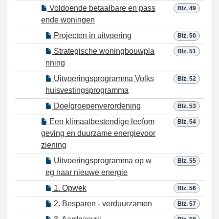
Voldoende betaalbare en pass
Blz. 49
ende woningen
Projecten in uitvoering
Blz. 50
Strategische woningbouwpla
Blz. 51
nning
Uitvoeringsprogramma Volks
Blz. 52
huisvestingsprogramma
Doelgroepenverordening
Blz. 53
Een klimaatbestendige leefom
Blz. 54
geving en duurzame energievoor
ziening
Uitvoeringsprogramma op w
Blz. 55
eg naar nieuwe energie
1. Opwek
Blz. 56
2. Besparen - verduurzamen
Blz. 57