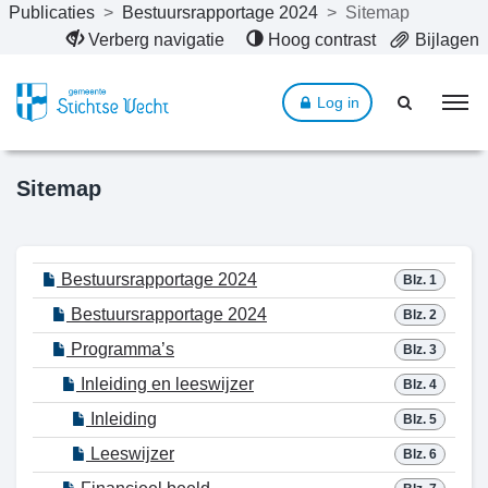
Publicaties
>
Bestuursrapportage 2024
>
Sitemap
Naar hoofdinhoud
Verberg navigatie
Hoog contrast
Bijlagen
Log in
Sitemap
Bestuursrapportage 2024
Blz. 1
Bestuursrapportage 2024
Blz. 2
Programma’s
Blz. 3
Inleiding en leeswijzer
Blz. 4
Inleiding
Blz. 5
Leeswijzer
Blz. 6