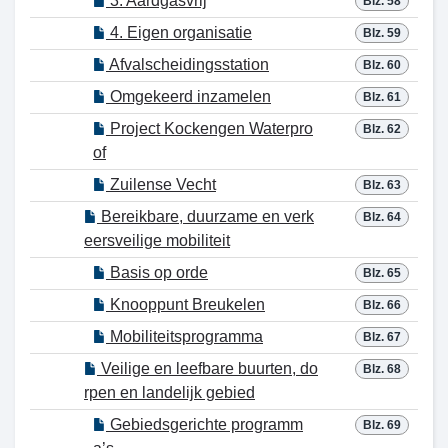
3. Aardgasvrij
Blz. 58
4. Eigen organisatie
Blz. 59
Afvalscheidingsstation
Blz. 60
Omgekeerd inzamelen
Blz. 61
Project Kockengen Waterpro
Blz. 62
of
Zuilense Vecht
Blz. 63
Bereikbare, duurzame en verk
Blz. 64
eersveilige mobiliteit
Basis op orde
Blz. 65
Knooppunt Breukelen
Blz. 66
Mobiliteitsprogramma
Blz. 67
Veilige en leefbare buurten, do
Blz. 68
rpen en landelijk gebied
Gebiedsgerichte programm
Blz. 69