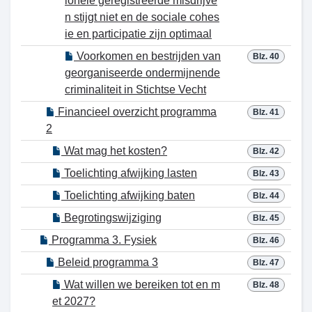
ionele geregistreerde misdrijve
n stijgt niet en de sociale cohes
ie en participatie zijn optimaal
Voorkomen en bestrijden van
Blz. 40
georganiseerde ondermijnende
criminaliteit in Stichtse Vecht
Financieel overzicht programma
Blz. 41
2
Wat mag het kosten?
Blz. 42
Toelichting afwijking lasten
Blz. 43
Toelichting afwijking baten
Blz. 44
Begrotingswijziging
Blz. 45
Programma 3. Fysiek
Blz. 46
Beleid programma 3
Blz. 47
Wat willen we bereiken tot en m
Blz. 48
et 2027?