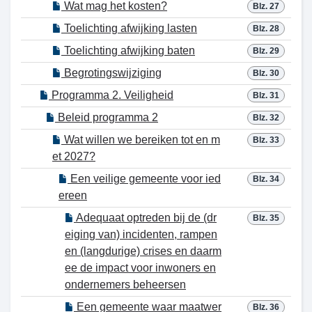
Wat mag het kosten?
Blz. 27
Toelichting afwijking lasten
Blz. 28
Toelichting afwijking baten
Blz. 29
Begrotingswijziging
Blz. 30
Programma 2. Veiligheid
Blz. 31
Beleid programma 2
Blz. 32
Wat willen we bereiken tot en m
Blz. 33
et 2027?
Een veilige gemeente voor ied
Blz. 34
ereen
Adequaat optreden bij de (dr
Blz. 35
eiging van) incidenten, rampen
en (langdurige) crises en daarm
ee de impact voor inwoners en
ondernemers beheersen
Een gemeente waar maatwer
Blz. 36