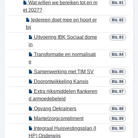
Wat willen we bereiken tot en m
Blz. 81
et 2027?
Iedereen doet mee en hoort er
Blz. 82
bij
Uitvoering IBK Sociaal dome
Blz. 83
in
Transformatie en normalisati
Blz. 84
e
Samenwerking met TIM SV
Blz. 85
Doorontwikkeling Kansis
Blz. 86
Extra rijksmiddelen flankeren
Blz. 87
d armoedebeleid
Opvang Oekraïners
Blz. 88
Mantelzorgcompliment
Blz. 89
Integraal Huisvestingsplan (I
Blz. 90
HP) Onderwijs