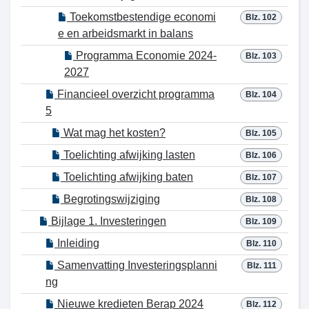
Toekomstbestendige economi
Blz. 102
e en arbeidsmarkt in balans
Programma Economie 2024-
Blz. 103
2027
Financieel overzicht programma
Blz. 104
5
Wat mag het kosten?
Blz. 105
Toelichting afwijking lasten
Blz. 106
Toelichting afwijking baten
Blz. 107
Begrotingswijziging
Blz. 108
Bijlage 1. Investeringen
Blz. 109
Inleiding
Blz. 110
Samenvatting Investeringsplanni
Blz. 111
ng
Nieuwe kredieten Berap 2024
Blz. 112