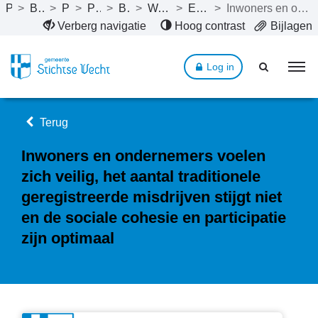
Publicaties
>
Bestuursrapportage 2024
>
Programma’s
>
Programma 2. Veiligheid
>
Beleid programma 2
>
Wat willen we bereiken tot en met 2027?
>
Een veilige gemeente voor iedereen
>
Inwoners en ondernemers voelen zich veilig, het aantal traditionele geregistreerde misdrijven stijgt niet en de sociale cohesie en participatie zijn optimaal
Naar hoofdinhoud
Verberg navigatie
Hoog contrast
Bijlagen
Log in
Terug
Inwoners en ondernemers voelen
zich veilig, het aantal traditionele
geregistreerde misdrijven stijgt niet
en de sociale cohesie en participatie
zijn optimaal