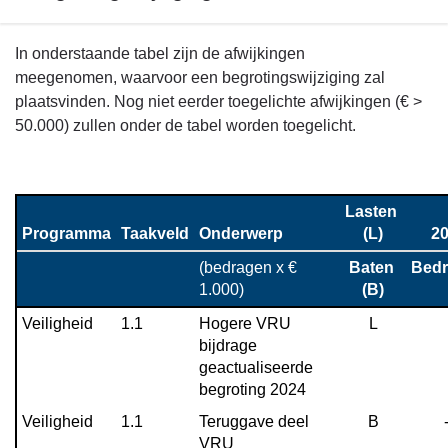
-
Toelichting
Terug
In onderstaande tabel zijn de afwijkingen
afwijking
naar
meegenomen, waarvoor een begrotingswijziging zal
baten
navigatie
plaatsvinden. Nog niet eerder toegelichte afwijkingen (€ >
-
50.000) zullen onder de tabel worden toegelicht.
Financieel
overzicht
programma
Lasten 
2
Programma
Taakveld
Onderwerp
(L)
2
-
(bedragen x € 
Baten 
Bed
Begrotingswijziging
1.000)
(B)
Veiligheid
1.1
Hogere VRU 
L
bijdrage 
geactualiseerde 
begroting 2024
Veiligheid
1.1
Teruggave deel 
B
VRU 