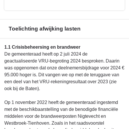
Toelichting afwijking lasten
Terug
1.1 Crisisbeheersing en brandweer
naar
De gemeenteraad heeft op 2 juli 2024 de
navigatie
geactualiseerde VRU-begroting 2024 besproken. Daarin
-
was opgenomen dat onze deelnemersbijdrage voor 2024 €
Financieel
95.000 hoger is. Dit vangen we op met de teruggave van
overzicht
een deel van het VRU-rekeningresultaat over 2023 (zie
programma
ook bij de Baten).
2
-
Op 1 november 2022 heeft de gemeenteraad ingestemd
Toelichting
met de beschikbaarstelling van de benodigde financiële
afwijking
middelen voor de brandweerposten Nigtevecht en
lasten
Westbroek-Tienhoven. Zoals in het raadsvoorstel