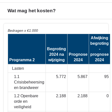
Wat mag het kosten?
Terug
Bedragen x €1.000
naar
Afwijking
navigatie
begroting
-
Begroting
-
Financieel
2024 na
Prognose
prognose
overzicht
Programma 2
wijziging
2024
2024
programma
2
Lasten
-
1.1
5.772
5.867
95
Wat
Crisisbeheersing
mag
en brandweer
het
1.2 Openbare
2.188
2.188
0
kosten?
orde en
veiligheid