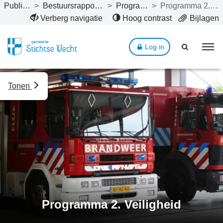
Publicaties
>
Bestuursrapportage 2024
>
Programma’s
>
Programma 2. Veiligheid
Naar hoofdinhoud
Verberg navigatie
Hoog contrast
Bijlagen
Log in
Tonen
Programma 2. Veiligheid