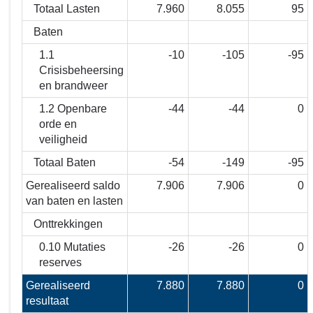
Totaal Lasten
7.960
8.055
95
Baten
1.1
-10
-105
-95
Crisisbeheersing
en brandweer
1.2 Openbare
-44
-44
0
orde en
veiligheid
Totaal Baten
-54
-149
-95
Gerealiseerd saldo
7.906
7.906
0
van baten en lasten
Onttrekkingen
0.10 Mutaties
-26
-26
0
reserves
Gerealiseerd
7.880
7.880
0
resultaat