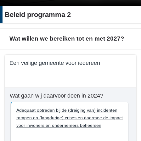
Beleid programma 2
Wat willen we bereiken tot en met 2027?
Terug
Een veilige gemeente voor iedereen
naar
navigatie
Terug
-
naar
Beleid
navigatie
Wat gaan wij daarvoor doen in 2024?
programma
-
2
Beleid
Adequaat optreden bij de (dreiging van) incidenten,
-
programma
rampen en (langdurige) crises en daarmee de impact
Wat
2
voor inwoners en ondernemers beheersen
willen
-
we
Wat