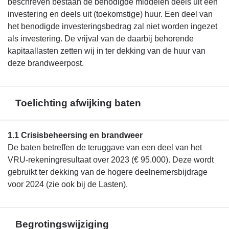
beschreven bestaan de benodigde middelen deels uit een
investering en deels uit (toekomstige) huur. Een deel van
het benodigde investeringsbedrag zal niet worden ingezet
als investering. De vrijval van de daarbij behorende
kapitaallasten zetten wij in ter dekking van de huur van
deze brandweerpost.
Toelichting afwijking baten
Terug
1.1 Crisisbeheersing en brandweer
naar
De baten betreffen de teruggave van een deel van het
navigatie
VRU-rekeningresultaat over 2023 (€ 95.000). Deze wordt
-
gebruikt ter dekking van de hogere deelnemersbijdrage
Financieel
voor 2024 (zie ook bij de Lasten).
overzicht
programma
2
Begrotingswijziging