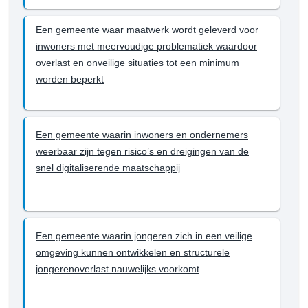
bereiken
willen
tot
we
Een gemeente waar maatwerk wordt geleverd voor
en
bereiken
inwoners met meervoudige problematiek waardoor
met
tot
overlast en onveilige situaties tot een minimum
2027?
en
worden beperkt
met
2027?
-
Een
Een gemeente waarin inwoners en ondernemers
veilige
weerbaar zijn tegen risico’s en dreigingen van de
gemeente
snel digitaliserende maatschappij
voor
iedereen
Een gemeente waarin jongeren zich in een veilige
omgeving kunnen ontwikkelen en structurele
jongerenoverlast nauwelijks voorkomt