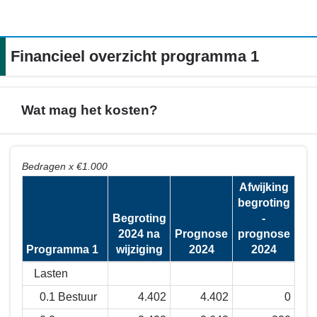
Financieel overzicht programma 1
Wat mag het kosten?
Terug
Bedragen x €1.000
naar
Afwijking
navigatie
begroting
-
Begroting
-
Financieel
2024 na
Prognose
prognose
overzicht
Programma 1
wijziging
2024
2024
programma
1
Lasten
-
0.1 Bestuur
4.402
4.402
0
Wat