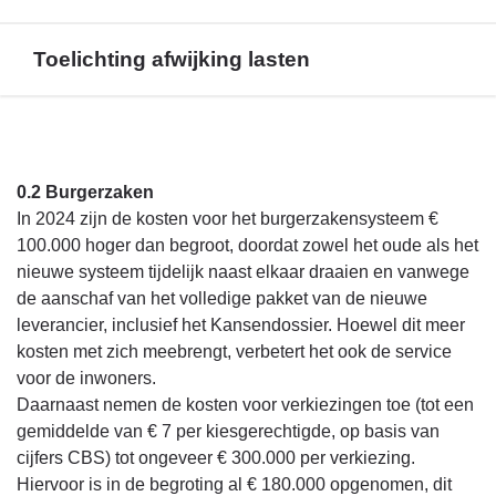
Toelichting afwijking lasten
Terug
naar
navigatie
0.2 Burgerzaken
-
In 2024 zijn de kosten voor het burgerzakensysteem €
Financieel
100.000 hoger dan begroot, doordat zowel het oude als het
overzicht
nieuwe systeem tijdelijk naast elkaar draaien en vanwege
programma
de aanschaf van het volledige pakket van de nieuwe
1
leverancier, inclusief het Kansendossier. Hoewel dit meer
-
kosten met zich meebrengt, verbetert het ook de service
Toelichting
voor de inwoners.
afwijking
Daarnaast nemen de kosten voor verkiezingen toe (tot een
lasten
gemiddelde van € 7 per kiesgerechtigde, op basis van
cijfers CBS) tot ongeveer € 300.000 per verkiezing.
Hiervoor is in de begroting al € 180.000 opgenomen, dit