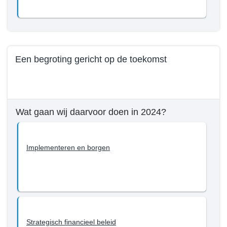
bereiken
Wat
tot
willen
en
we
met
bereiken
2027?
tot
Een begroting gericht op de toekomst
en
met
Terug
2027?
naar
-
navigatie
Een
Wat gaan wij daarvoor doen in 2024?
-
betrokken
Beleid
en
programma
professionele
Implementeren en borgen
1
ambtelijke
-
organisatie
Wat
willen
we
bereiken
Strategisch financieel beleid
tot