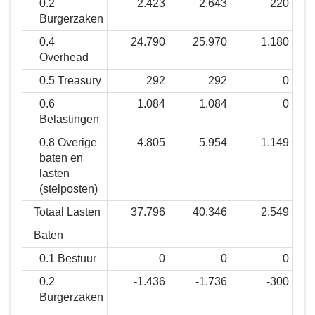
0.2
2.423
2.643
220
mag
Burgerzaken
het
kosten?
0.4
24.790
25.970
1.180
Overhead
0.5 Treasury
292
292
0
0.6
1.084
1.084
0
Belastingen
0.8 Overige
4.805
5.954
1.149
baten en
lasten
(stelposten)
Totaal Lasten
37.796
40.346
2.549
Baten
0.1 Bestuur
0
0
0
0.2
-1.436
-1.736
-300
Burgerzaken