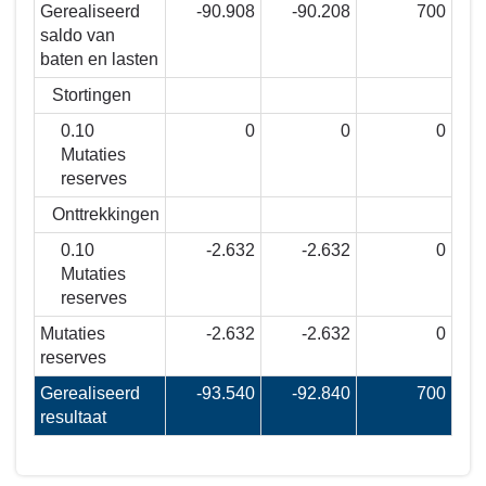
Gerealiseerd
-90.908
-90.208
700
saldo van
baten en lasten
Stortingen
0.10
0
0
0
Mutaties
reserves
Onttrekkingen
0.10
-2.632
-2.632
0
Mutaties
reserves
Mutaties
-2.632
-2.632
0
reserves
Gerealiseerd
-93.540
-92.840
700
resultaat