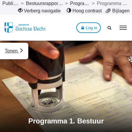
Publicaties
>
Bestuursrapportage 2024
>
Programma’s
>
Programma 1. Bestuur
Naar hoofdinhoud
Verberg navigatie
Hoog contrast
Bijlagen
Log in
Tonen
Programma 1. Bestuur