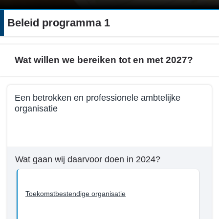
Beleid programma 1
Wat willen we bereiken tot en met 2027?
Terug
Een betrokken en professionele ambtelijke
naar
organisatie
navigatie
-
Terug
Beleid
naar
programma
navigatie
Wat gaan wij daarvoor doen in 2024?
1
-
-
Beleid
Wat
programma
Toekomstbestendige organisatie
willen
1
we
-