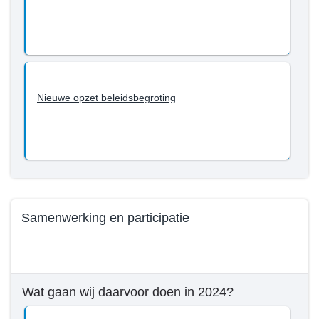
en
met
2027?
-
Een
begroting
Nieuwe opzet beleidsbegroting
gericht
op
de
toekomst
Samenwerking en participatie
Terug
naar
navigatie
Wat gaan wij daarvoor doen in 2024?
-
Beleid