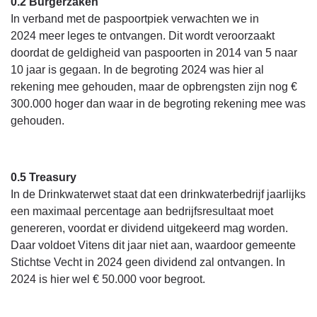
Terug
0.2 Burgerzaken
naar
In verband met de paspoortpiek verwachten we in
navigatie
2024 meer leges te ontvangen. Dit wordt veroorzaakt
-
doordat de geldigheid van paspoorten in 2014 van 5 naar
Financieel
10 jaar is gegaan. In de begroting 2024 was hier al
overzicht
rekening mee gehouden, maar de opbrengsten zijn nog €
programma
300.000 hoger dan waar in de begroting rekening mee was
1
gehouden.
-
Toelichting
afwijking
0.5 Treasury
baten
In de Drinkwaterwet staat dat een drinkwaterbedrijf jaarlijks
een maximaal percentage aan bedrijfsresultaat moet
genereren, voordat er dividend uitgekeerd mag worden.
Daar voldoet Vitens dit jaar niet aan, waardoor gemeente
Stichtse Vecht in 2024 geen dividend zal ontvangen. In
2024 is hier wel € 50.000 voor begroot.