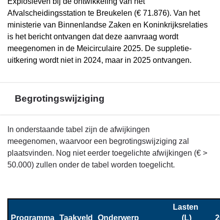
Explosieven bij de ontwikkeling van het
Afvalscheidingsstation te Breukelen (€ 71.876). Van het
ministerie van Binnenlandse Zaken en Koninkrijksrelaties
is het bericht ontvangen dat deze aanvraag wordt
meegenomen in de Meicirculaire 2025. De suppletie-
uitkering wordt niet in 2024, maar in 2025 ontvangen.
Begrotingswijziging
Terug
In onderstaande tabel zijn de afwijkingen
naar
meegenomen, waarvoor een begrotingswijziging zal
navigatie
plaatsvinden. Nog niet eerder toegelichte afwijkingen (€ >
-
50.000) zullen onder de tabel worden toegelicht.
Financieel
overzicht
programma
Lasten 
1
Programma
Taakveld
Onderwerp
(L)
2