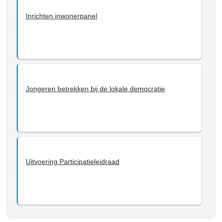
programma
Inrichten inwonerpanel
1
-
Wat
willen
we
bereiken
Jongeren betrekken bij de lokale democratie
tot
en
met
2027?
-
Samenwerking
en
Uitvoering Participatieleidraad
participatie