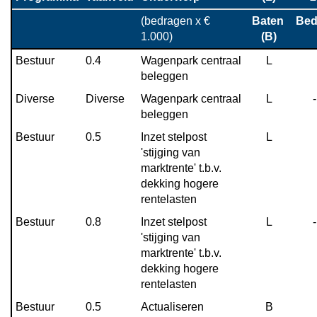
-
(bedragen x € 
Baten 
Bed
Begrotingswijziging
1.000)
(B)
Bestuur
0.4
Wagenpark centraal 
L
beleggen
Diverse
Diverse
Wagenpark centraal 
L
beleggen
Bestuur
0.5
Inzet stelpost 
L
'stijging van 
marktrente' t.b.v. 
dekking hogere 
rentelasten
Bestuur
0.8
Inzet stelpost 
L
'stijging van 
marktrente' t.b.v. 
dekking hogere 
rentelasten
Bestuur
0.5
Actualiseren 
B