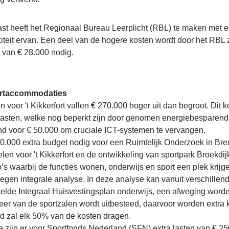
st heeft het Regionaal Bureau Leerplicht (RBL) te maken met e
teit ervan. Een deel van de hogere kosten wordt door het RBL ze
 van € 28.000 nodig.
ortaccommodaties
n voor 't Kikkerfort vallen € 270.000 hoger uit dan begroot. Di
lasten, welke nog beperkt zijn door genomen energiebesparende 
nd voor € 50.000 om cruciale ICT-systemen te vervangen.
30.000 extra budget nodig voor een Ruimtelijk Onderzoek in Bre
len voor 't Kikkerfort en de ontwikkeling van sportpark Broekdij
’s waarbij de functies wonen, onderwijs en sport een plek krij
egen integrale analyse. In deze analyse kan vanuit verschillen
elde Integraal Huisvestingsplan onderwijs, een afweging worden
er van de sportzalen wordt uitbesteed, daarvoor worden extra 
d zal elk 50% van de kosten dragen.
e zijn er voor Sportfonds Nederland (SFN) extra lasten van € 2