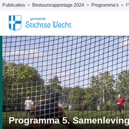
Publicaties
>
Bestuursrapportage 2024
>
Programma’s
>
P
Naar hoofdinhoud
Programma 5. Samenlevin