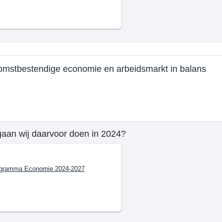
n
omstbestendige economie en arbeidsmarkt in balans
ting
e
js
aan wij daarvoor doen in 2024?
mma
gramma Economie 2024-2027
n