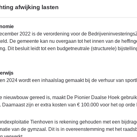
hting afwijking lasten
onomie
ecember 2022 is de verordening voor de Bedrijveninvesterings
teld. De gemeente kan nu overgaan tot het innen van de heffing
ng. Dit besluit leidt tot een budgetneutrale (structurele) bijstell
erwijs
en 2024 wordt een inhaalslag gemaakt bij de verhuur van sportlo
de nieuwbouw gereed is, maakt De Pionier Daalse Hoek gebruik v
 Daarnaast zijn er extra kosten van € 100.000 voor het op orde
rondexploitatie Tienhoven is rekening gehouden met een bijdrag
matie van de gymzaal. Dit is in overeenstemming met het raadsb
g verwerkt.