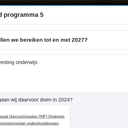
id programma 5
llen we bereiken tot en met 2027?
esting onderwijs
e
aan wij daarvoor doen in 2024?
mma
egraal Huisvestingsplan (IHP) Onderwijs
investeringsplan onderwijsgebouwen