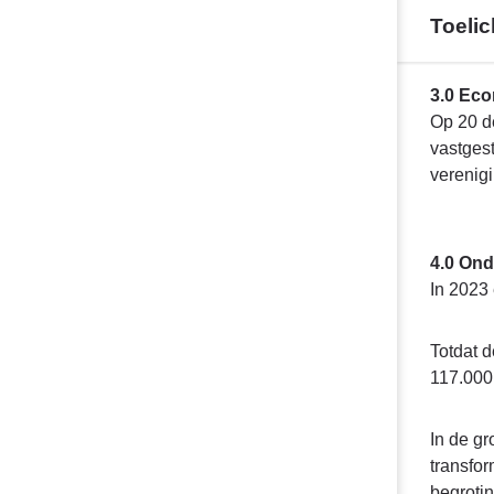
Toelic
Terug
3.0 Ec
naar
Op 20 d
navigatie
vastges
-
verenigi
Financieel
overzicht
programma
4.0 Ond
5
In 2023 
-
Toelichting
Totdat 
afwijking
117.000.
lasten
In de g
transfor
begrotin