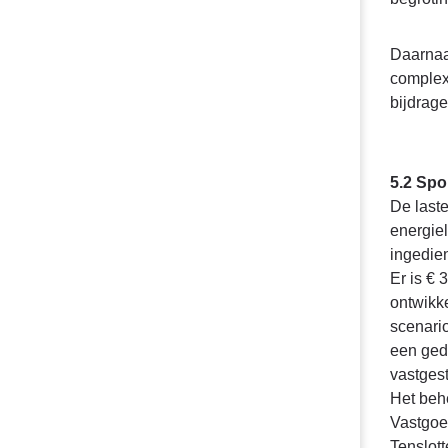
Daarnaa
complexi
bijdrage
5.2 Sp
De laste
energie
ingedie
Er is € 
ontwikke
scenario
een ged
vastgest
Het behe
Vastgoe
Tenslott