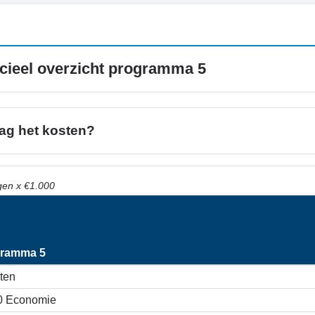
cieel overzicht programma 5
tbestendige
ie
ag het kosten?
markt
en x €1.000
gramma 5
ten
0 Economie