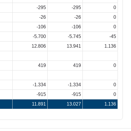
-295
-295
0
-26
-26
0
-106
-106
0
-5.700
-5.745
-45
12.806
13.941
1.136
419
419
0
-1.334
-1.334
0
-915
-915
0
11.891
13.027
1.136