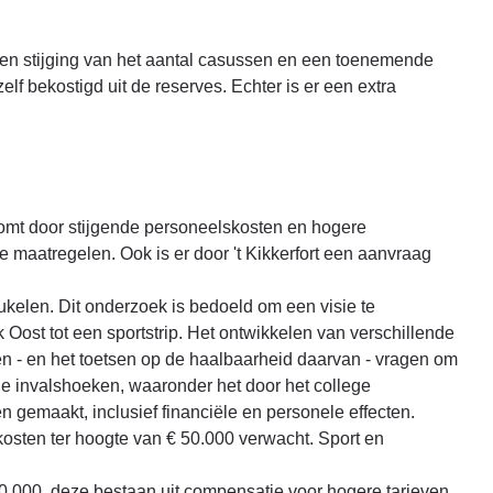
en stijging van het aantal casussen en een toenemende
lf bekostigd uit de reserves. Echter is er een extra
t komt door stijgende personeelskosten en hogere
maatregelen. Ook is er door 't Kikkerfort een aanvraag
ukelen. Dit onderzoek is bedoeld om een visie te
k Oost tot een sportstrip. Het ontwikkelen van verschillende
gen - en het toetsen op de haalbaarheid daarvan - vragen om
de invalshoeken, waaronder het door het college
 gemaakt, inclusief financiële en personele effecten.
kosten ter hoogte van € 50.000 verwacht. Sport en
50.000, deze bestaan uit compensatie voor hogere tarieven