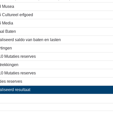
4 Musea
5 Cultureel erfgoed
6 Media
aal Baten
liseerd saldo van baten en lasten
rtingen
10 Mutaties reserves
trekkingen
10 Mutaties reserves
ies reserves
liseerd resultaat