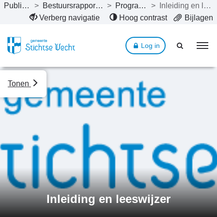
Publicaties
>
Bestuursrapportage 2024
>
Programma’s
>
Inleiding en leeswijzer
Naar hoofdinhoud
Verberg navigatie
Hoog contrast
Bijlagen
Log in
Tonen
Inleiding en leeswijzer