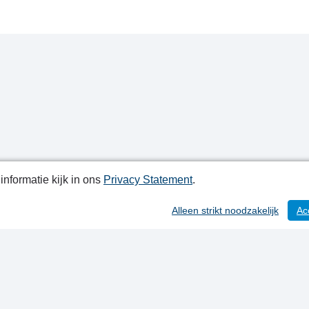
nformatie kijk in ons
Privacy Statement
.
atiedatum: 21-08-2024
Alleen strikt noodzakelijk
Ac
ctgegevens
y Statement
ap