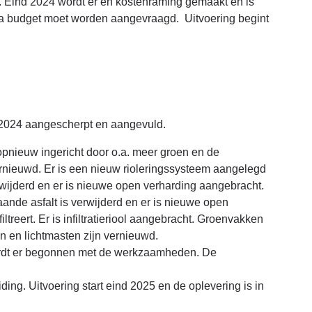
 Eind 2024 wordt er en kostenraming gemaakt en is
tra budget moet worden aangevraagd. Uitvoering begint
 2024 aangescherpt en aangevuld.
opnieuw ingericht door o.a. meer groen en de
vernieuwd. Er is een nieuw rioleringssysteem aangelegd
 verwijderd en er is nieuwe open verharding aangebracht.
nde asfalt is verwijderd en er is nieuwe open
treert. Er is infiltratieriool aangebracht. Groenvakken
en en lichtmasten zijn vernieuwd.
rdt er begonnen met de werkzaamheden. De
ding. Uitvoering start eind 2025 en de oplevering is in