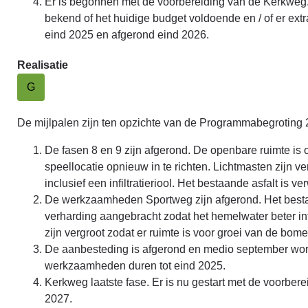
Er is begonnen met de voorbereiding van de Kerkweg.
bekend of het huidige budget voldoende en / of er ex
eind 2025 en afgerond eind 2026.
Realisatie
G
De mijlpalen zijn ten opzichte van de Programmabegroting
De fasen 8 en 9 zijn afgerond. De openbare ruimte is 
speellocatie opnieuw in te richten. Lichtmasten zijn 
inclusief een infiltratieriool. Het bestaande asfalt is
De werkzaamheden Sportweg zijn afgerond. Het bestaa
verharding aangebracht zodat het hemelwater beter infil
zijn vergroot zodat er ruimte is voor groei van de bom
De aanbesteding is afgerond en medio september wo
werkzaamheden duren tot eind 2025.
Kerkweg laatste fase. Er is nu gestart met de voorberei
2027.