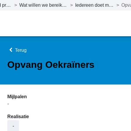
Beleid programma 4
>
Wat willen we bereiken tot en met 2027?
>
Iedereen doet mee en hoort erbij
>
Terug
Opvang Oekraïners
Mijlpalen
-
Realisatie
-