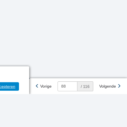
Vorige
Volgende
cepteren
/ 116