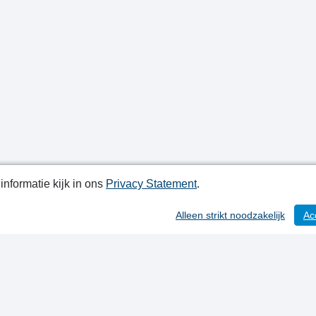
nformatie kijk in ons
Privacy Statement
.
atiedatum: 21-08-2024
Alleen strikt noodzakelijk
Ac
ctgegevens
y Statement
ap