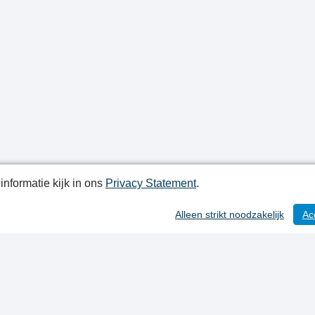
nformatie kijk in ons
Privacy Statement
.
atiedatum: 21-08-2024
Alleen strikt noodzakelijk
Ac
ctgegevens
y Statement
ap