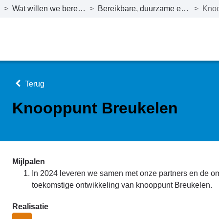
>
Wat willen we bereiken tot en met 2027?
>
Bereikbare, duurzame en verkeersveilige mobiliteit
>
Terug
Knooppunt Breukelen
Mijlpalen
In 2024 leveren we samen met onze partners en de om
toekomstige ontwikkeling van knooppunt Breukelen.
Realisatie