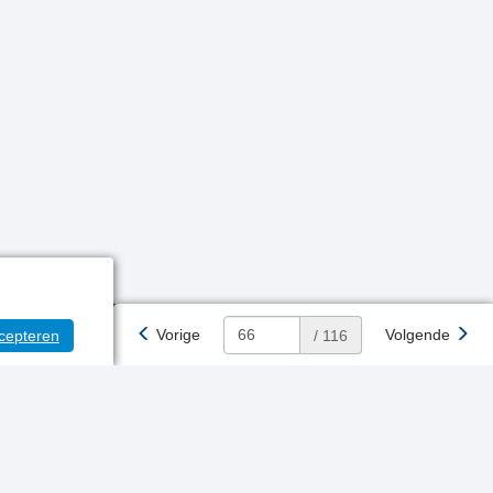
Vorige
Volgende
cepteren
/ 116