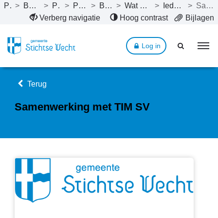
Publicaties
>
Bestuursrapportage 2024
>
Programma’s
>
Programma 4. Sociaal
>
Beleid programma 4
>
Wat willen we bereiken tot en met 2027?
>
Iedereen doet mee en hoort erbij
>
Samenwerking met TIM SV
Naar hoofdinhoud
Verberg navigatie
Hoog contrast
Bijlagen
Log in
Terug
Samenwerking met TIM SV