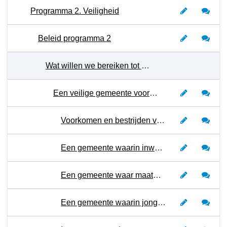
Programma 2. Veiligheid
Beleid programma 2
Wat willen we bereiken tot en met 2027?
Een veilige gemeente voor iedereen
Voorkomen en bestrijden van georganiseerde ondermijnende criminaliteit in Stichtse Vecht
Een gemeente waarin inwoners en ondernemers weerbaar zijn tegen risico’s en dreigingen van de snel digitaliserende maatschappij
Een gemeente waar maatwerk wordt geleverd voor inwoners met meervoudige problematiek waardoor overlast en onveilige situaties tot een minimum wordt beperkt
Een gemeente waarin jongeren zich in een veilige omgeving kunnen ontwikkelen en structurele jongerenoverlast nauwelijks voorkomt