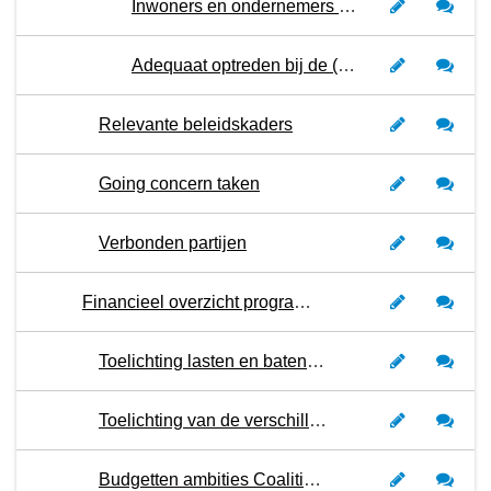
Inwoners en ondernemers voelen zich veilig, het aantal traditionele geregistreerde misdrijven stijgt niet en de sociale cohesie en participatie zijn optimaal
Adequaat optreden bij de (dreiging van) incidenten, rampen en (langdurige) crises en daarmee de impact voor inwoners en ondernemers beheersen
Relevante beleidskaders
Going concern taken
Verbonden partijen
Financieel overzicht programma 2
Toelichting lasten en baten per soort kosten
Toelichting van de verschillen in de lasten van begroting 2024 versus 2023
Budgetten ambities Coalitieakkoord 2022-2026