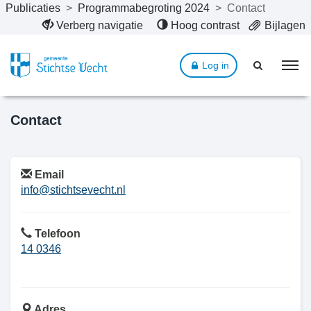
Publicaties
>
Programmabegroting 2024
>
Contact
Naar hoofdinhoud
Verberg navigatie
Hoog contrast
Bijlagen
Log in
Contact
Email
info@stichtsevecht.nl
Telefoon
14 0346
Adres