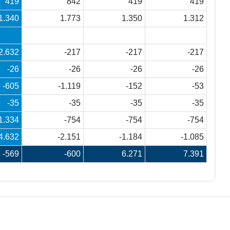
419
842
419
419
1.340
1.773
1.350
1.312
2.632
-217
-217
-217
-26
-26
-26
-26
-605
-1.119
-152
-53
-35
-35
-35
-35
1.334
-754
-754
-754
4.632
-2.151
-1.184
-1.085
-569
-600
6.271
7.391