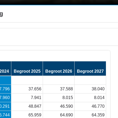
ng
2024
Begroot 2025
Begroot 2026
Begroot 2027
7.796
37.656
37.588
38.040
7.960
7.941
8.015
8.014
0.291
48.847
46.590
46.770
6.744
65.959
64.690
64.359