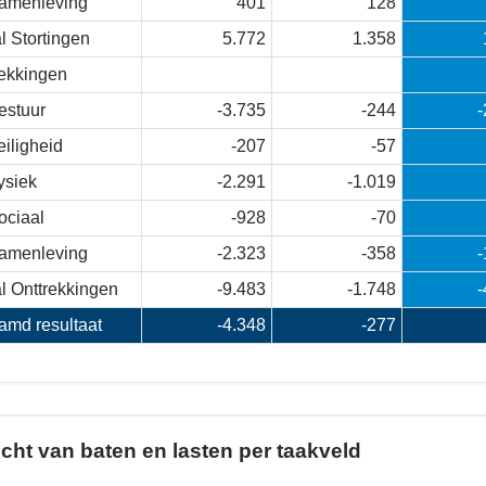
amenleving
401
128
l Stortingen
5.772
1.358
rekkingen
estuur
-3.735
-244
-
eiligheid
-207
-57
ysiek
-2.291
-1.019
ociaal
-928
-70
amenleving
-2.323
-358
-
l Onttrekkingen
-9.483
-1.748
-
amd resultaat
-4.348
-277
cht van baten en lasten per taakveld