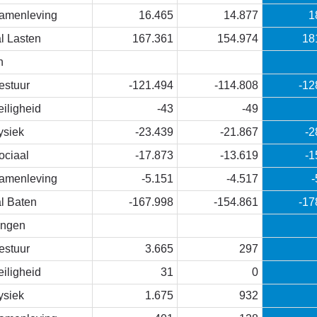
amenleving
16.465
14.877
1
l Lasten
167.361
154.974
18
n
estuur
-121.494
-114.808
-12
eiligheid
-43
-49
ysiek
-23.439
-21.867
-2
ociaal
-17.873
-13.619
-1
amenleving
-5.151
-4.517
-
al Baten
-167.998
-154.861
-17
ingen
estuur
3.665
297
eiligheid
31
0
ysiek
1.675
932