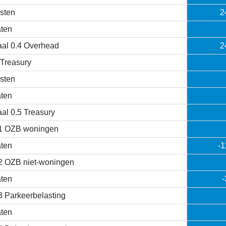
sten
2
ten
aal 0.4 Overhead
2
 Treasury
sten
ten
aal 0.5 Treasury
1 OZB woningen
ten
-1
2 OZB niet-woningen
ten
-
3 Parkeerbelasting
ten