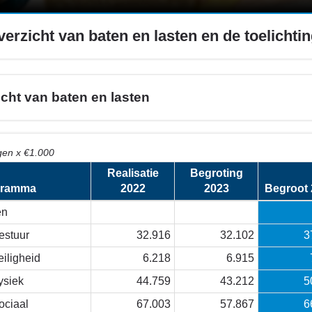
verzicht van baten en lasten en de toelichti
cht van baten en lasten
en x €1.000
Realisatie
Begroting
gramma
2022
2023
Begroot 
en
estuur
32.916
32.102
3
eiligheid
6.218
6.915
ysiek
44.759
43.212
5
ociaal
67.003
57.867
6