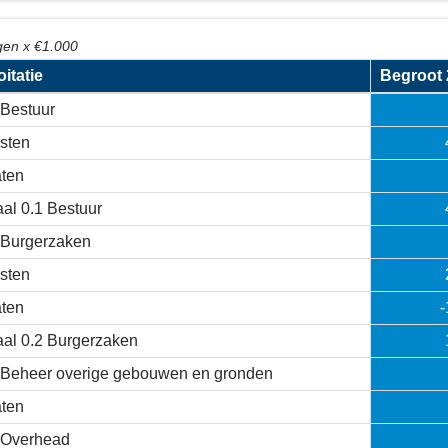
en x €1.000
itatie
Begroot 
 Bestuur
sten
ten
aal 0.1 Bestuur
 Burgerzaken
sten
ten
-
aal 0.2 Burgerzaken
 Beheer overige gebouwen en gronden
ten
 Overhead