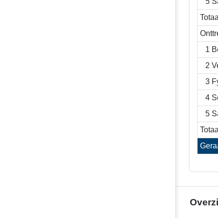
5 S
Totaa
Ontt
1 B
2 V
3 F
4 S
5 S
Totaa
Gera
Overzi