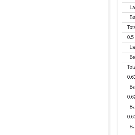
lasten
La
per
Ba
taakveld
Tot
0.5
La
Ba
Tot
0.6
Ba
0.6
Ba
0.6
Ba