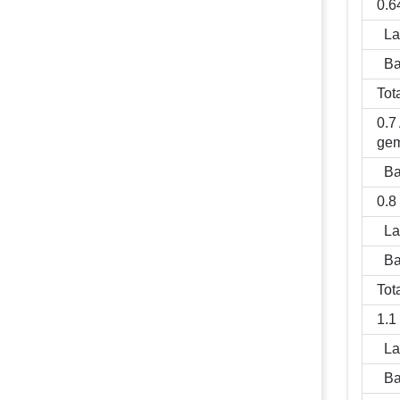
0.6
La
Ba
Tot
0.7
gem
Ba
0.8
La
Ba
Tot
1.1
La
Ba