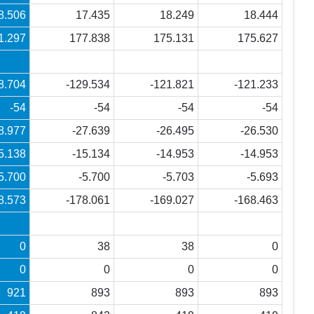
8.506
17.435
18.249
18.444
1.297
177.838
175.131
175.627
8.704
-129.534
-121.821
-121.233
-54
-54
-54
-54
8.977
-27.639
-26.495
-26.530
5.138
-15.134
-14.953
-14.953
5.700
-5.700
-5.703
-5.693
8.573
-178.061
-169.027
-168.463
0
38
38
0
0
0
0
0
921
893
893
893