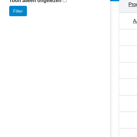
Toon alleen ongelezen
Pro
Filter
A