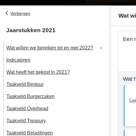
Verbergen
Wat wi
Jaarstukken 2021
Terug
Een m
naar
Wat willen we bereiken tot en met 2022?
navigatie
Terug
-
naar
Indicatoren
Een moderne gemeente die zichtbaar en
Programma
navigati
toegankelijk is voor inwoners
1.
Wat heeft het gekost in 2021?
-
Bestuur
Wat 
Progra
Een nieuwe bestuursstijl
Taakveld Bestuur
-
1.
Wat
Bestuur
Taakveld Burgerzaken
Een financieel gezonde gemeente
willen
Co
-
we
Taakveld Overhead
Wat
bereiken
willen
Taakveld Treasury
tot
we
en
bereike
Taakveld Belastingen