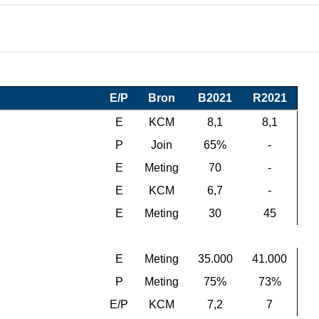
E/P
Bron
B2021
R2021
E
KCM
8,1
8,1
P
Join
65%
-
E
Meting
70
-
E
KCM
6,7
-
E
Meting
30
45
E
Meting
35.000
41.000
P
Meting
75%
73%
E/P
KCM
7,2
7