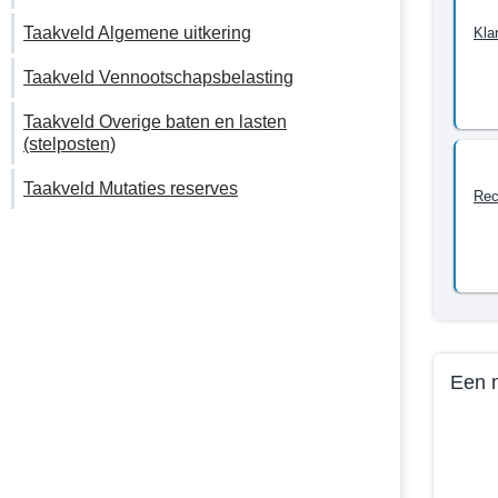
met
tot
2022?
Taakveld Algemene uitkering
en
Kla
met
Taakveld Vennootschapsbelasting
2022?
-
Taakveld Overige baten en lasten
Een
(stelposten)
modern
Taakveld Mutaties reserves
gemeen
Rec
die
zichtbaa
en
toeganke
is
voor
inwoner
Een n
Terug
naar
navigati