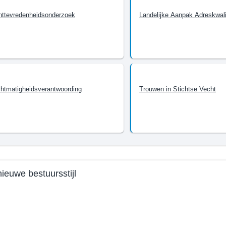
nttevredenheidsonderzoek
Landelijke Aanpak Adreskwali
e
te
htmatigheidsverantwoording
Trouwen in Stichtse Vecht
r
lijk
s
ieuwe bestuursstijl
e