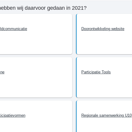
hebben wij daarvoor gedaan in 2021?
mma
ldcommunicatie
Doorontwikkeling website
n
ine
Participatie Tools
tijl
ticipatievormen
Regionale samenwerking U10