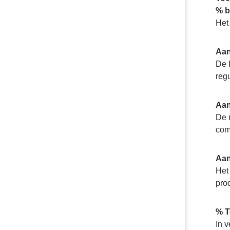
% b
Het
Aan
De 
reg
Aan
De 
com
Aan
Het
pro
% T
In 