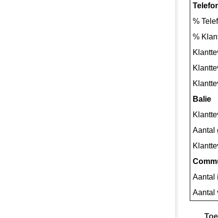
Telefo
% Tele
% Klant
Klantte
Klantt
Klantt
Balie
Klantte
Aantal
Klantt
Commu
Aantal 
Aantal
Toe