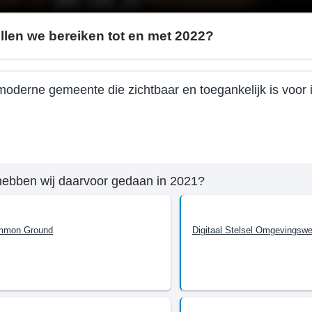
llen we bereiken tot en met 2022?
oderne gemeente die zichtbaar en toegankelijk is voor
e
hebben wij daarvoor gedaan in 2021?
mma
mmon Ground
Digitaal Stelsel Omgevingswe
n