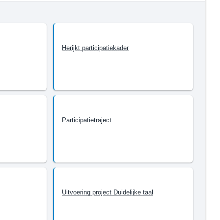
Herijkt participatiekader
Participatietraject
Uitvoering project Duidelijke taal