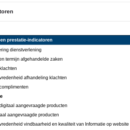
toren
el
 en prestatie-indicatoren
e
ring dienstverlening
te
en termijn afgehandelde zaken
klachten
vredenheid afhandeling klachten
 complimenten
te
 digitaal aangevraagde producten
taal aangevraagde producten
vredenheid vindbaarheid en kwaliteit van Informatie op website