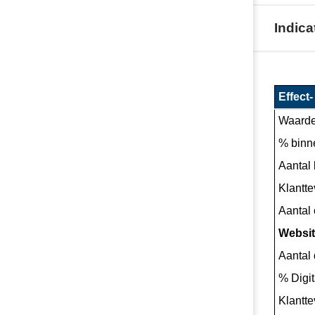
en
met
Indica
2022?
-
Terug
Een
naar
financie
Effect-
navigatie
gezond
Waarde
-
gemeen
Programma
% binn
1.
Aantal 
Bestuur
Klantte
-
Indicatoren
Aantal
Websi
Aantal
% Digi
Klantte