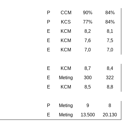
P
CCM
90%
84%
P
KCS
77%
84%
E
KCM
8,2
8,1
E
KCM
7,6
7,5
E
KCM
7,0
7,0
E
KCM
8,7
8,4
E
Meting
300
322
E
KCM
8,5
8,8
P
Meting
9
8
E
Meting
13.500
20.130