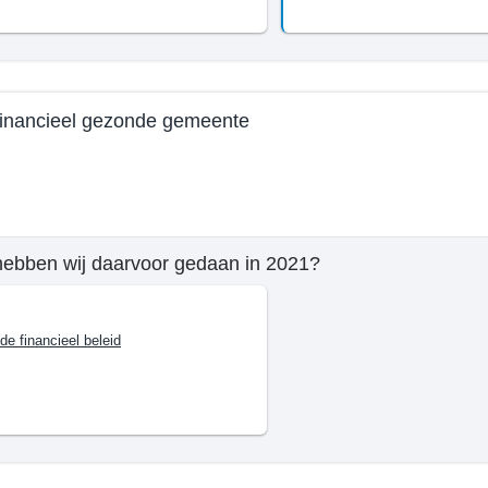
financieel gezonde gemeente
e
hebben wij daarvoor gedaan in 2021?
mma
ide financieel beleid
n