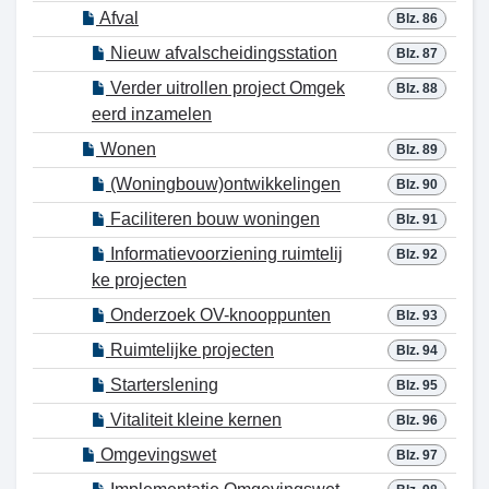
Afval
Blz. 86
Nieuw afvalscheidingsstation
Blz. 87
Verder uitrollen project Omgek
Blz. 88
eerd inzamelen
Wonen
Blz. 89
(Woningbouw)ontwikkelingen
Blz. 90
Faciliteren bouw woningen
Blz. 91
Informatievoorziening ruimtelij
Blz. 92
ke projecten
Onderzoek OV-knooppunten
Blz. 93
Ruimtelijke projecten
Blz. 94
Starterslening
Blz. 95
Vitaliteit kleine kernen
Blz. 96
Omgevingswet
Blz. 97