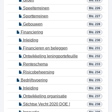
Groen
Blz. 225
Speelterreinen
Blz. 226
Sportterreinen
Blz. 227
Gebouwen
Blz. 228
Financiering
Blz. 229
Inleiding
Blz. 230
Financieren en beleggen
Blz. 231
Ontwikkeling leningportefeuille
Blz. 232
Renteschema
Blz. 233
Risicobeheersing
Blz. 234
Bedrijfsvoering
Blz. 235
Inleiding
Blz. 236
Ontwikkeling organisatie
Blz. 237
Stichtse Vecht 2020 DOE !
Blz. 238