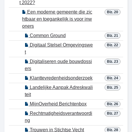
t 2022?
Een moderne gemeente die zic
Blz. 20
htbaar en toegankelijk is voor inw
oners
Common Ground
Blz. 21
Digitaal Stelsel Omgevingswe
Blz. 22
t
Digitaliseren oude bouwdossi
Blz. 23
ers
Klanttevredenheidsonderzoek
Blz. 24
Landelijke Aanpak Adreskwali
Blz. 25
teit
MijnOverheid Berichtenbox
Blz. 26
Rechtmatigheidsverantwoordi
Blz. 27
ng
Trouwen in Stichtse Vecht
Blz. 28