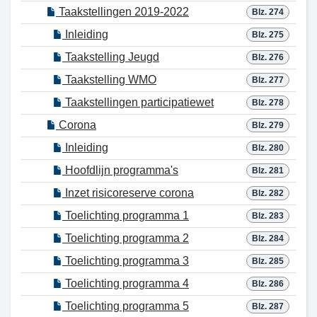
Taakstellingen 2019-2022
Blz. 274
Inleiding
Blz. 275
Taakstelling Jeugd
Blz. 276
Taakstelling WMO
Blz. 277
Taakstellingen participatiewet
Blz. 278
Corona
Blz. 279
Inleiding
Blz. 280
Hoofdlijn programma's
Blz. 281
Inzet risicoreserve corona
Blz. 282
Toelichting programma 1
Blz. 283
Toelichting programma 2
Blz. 284
Toelichting programma 3
Blz. 285
Toelichting programma 4
Blz. 286
Toelichting programma 5
Blz. 287