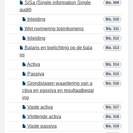
SiSa (Single information Single
Blz. 309
audit)
Inleiding
Blz. 310
Wet normering topinkomens
Blz. 311
Inleiding
Blz. 312
Balans en toelichting op de bala
Blz. 313
ns
Activa
Blz. 314
Passiva
Blz. 315
Grondslagen waardering van a
Blz. 316
ctiva en passiva en resultaatbepal
ing
Vaste activa
Blz. 317
Vlottende activa
Blz. 318
Vaste passiva
Blz. 319