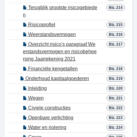
Terugblik grootste risicogebiede
Blz. 214
n
Risicoprofiel
Blz. 215
Weerstandsvermogen
Blz. 216
Overzicht risico's paragraaf We
Blz. 217
erstandsvermogen en risicobehee
rsing Jaarrekening 2021
Financiële kengetallen
Blz. 218
Onderhoud kapitaalgoederen
Blz. 219
Inleiding
Blz. 220
Wegen
Blz. 221
Civiele constructies
Blz. 222
Openbare verlichting
Blz. 223
Water en riolering
Blz. 224