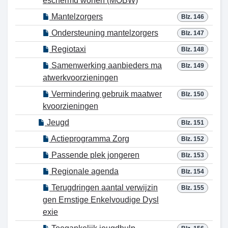
eschermd wonen (MOBW)
Mantelzorgers
Blz. 146
Ondersteuning mantelzorgers
Blz. 147
Regiotaxi
Blz. 148
Samenwerking aanbieders ma
Blz. 149
atwerkvoorzieningen
Vermindering gebruik maatwer
Blz. 150
kvoorzieningen
Jeugd
Blz. 151
Actieprogramma Zorg
Blz. 152
Passende plek jongeren
Blz. 153
Regionale agenda
Blz. 154
Terugdringen aantal verwijzin
Blz. 155
gen Ernstige Enkelvoudige Dysl
exie