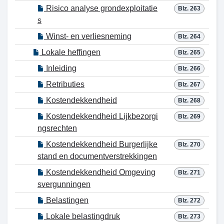
Risico analyse grondexploitatie
Blz. 263
s
Winst- en verliesneming
Blz. 264
Lokale heffingen
Blz. 265
Inleiding
Blz. 266
Retributies
Blz. 267
Kostendekkendheid
Blz. 268
Kostendekkendheid Lijkbezorgi
Blz. 269
ngsrechten
Kostendekkendheid Burgerlijke
Blz. 270
stand en documentverstrekkingen
Kostendekkendheid Omgeving
Blz. 271
svergunningen
Belastingen
Blz. 272
Lokale belastingdruk
Blz. 273