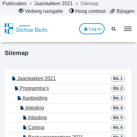
Publicaties
>
Jaarstukken 2021
>
Sitemap
Naar hoofdinhoud
Verberg navigatie
Hoog contrast
Bijlagen
Log in
Sitemap
Jaarstukken 2021
Blz. 1
Programma’s
Blz. 2
Aanbieding
Blz. 3
Inleiding
Blz. 4
Inleiding
Blz. 5
Corona
Blz. 6