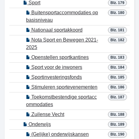
Sport
Blz. 179
Buitensportaccommodaties op
Blz. 180
basisniveau
Nationaal sportakkoord
Blz. 181
Nota Sport en Bewegen 2021-
Blz. 182
2025
Openstellen sportkantines
Blz. 183
Sport voor de inwoners
Blz. 184
Sportinvesteringsfonds
Blz. 185
Stimuleren sportevenementen
Blz. 186
Toekomstbestendige sportacc
Blz. 187
ommodaties
Zuilense Vecht
Blz. 188
Onderwijs
Blz. 189
(Gelijke) onderwijskansen
Blz. 190