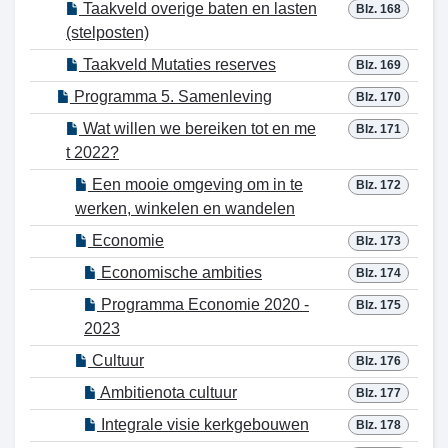
Taakveld overige baten en lasten
Blz. 168
(stelposten)
Taakveld Mutaties reserves
Blz. 169
Programma 5. Samenleving
Blz. 170
Wat willen we bereiken tot en me
Blz. 171
t 2022?
Een mooie omgeving om in te
Blz. 172
werken, winkelen en wandelen
Economie
Blz. 173
Economische ambities
Blz. 174
Programma Economie 2020 -
Blz. 175
2023
Cultuur
Blz. 176
Ambitienota cultuur
Blz. 177
Integrale visie kerkgebouwen
Blz. 178