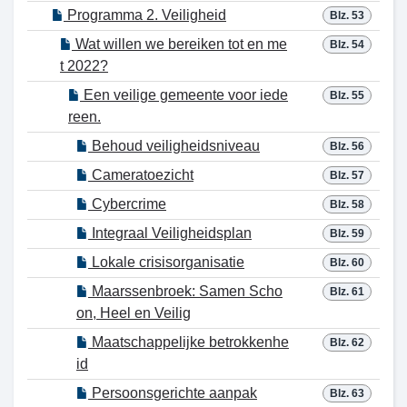
Programma 2. Veiligheid
Blz. 53
Wat willen we bereiken tot en me
Blz. 54
t 2022?
Een veilige gemeente voor iede
Blz. 55
reen.
Behoud veiligheidsniveau
Blz. 56
Cameratoezicht
Blz. 57
Cybercrime
Blz. 58
Integraal Veiligheidsplan
Blz. 59
Lokale crisisorganisatie
Blz. 60
Maarssenbroek: Samen Scho
Blz. 61
on, Heel en Veilig
Maatschappelijke betrokkenhe
Blz. 62
id
Persoonsgerichte aanpak
Blz. 63