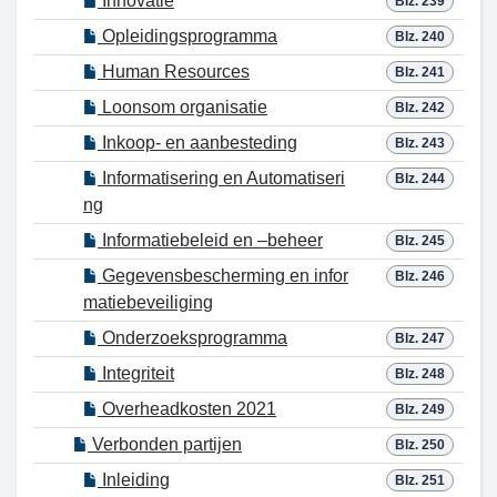
Innovatie
Blz. 239
Opleidingsprogramma
Blz. 240
Human Resources
Blz. 241
Loonsom organisatie
Blz. 242
Inkoop- en aanbesteding
Blz. 243
Informatisering en Automatiseri
Blz. 244
ng
Informatiebeleid en –beheer
Blz. 245
Gegevensbescherming en infor
Blz. 246
matiebeveiliging
Onderzoeksprogramma
Blz. 247
Integriteit
Blz. 248
Overheadkosten 2021
Blz. 249
Verbonden partijen
Blz. 250
Inleiding
Blz. 251