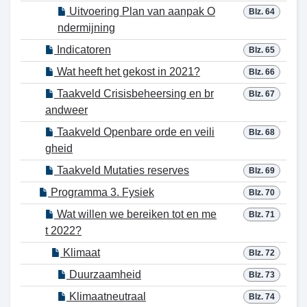
Uitvoering Plan van aanpak O
Blz. 64
ndermijning
Indicatoren
Blz. 65
Wat heeft het gekost in 2021?
Blz. 66
Taakveld Crisisbeheersing en br
Blz. 67
andweer
Taakveld Openbare orde en veili
Blz. 68
gheid
Taakveld Mutaties reserves
Blz. 69
Programma 3. Fysiek
Blz. 70
Wat willen we bereiken tot en me
Blz. 71
t 2022?
Klimaat
Blz. 72
Duurzaamheid
Blz. 73
Klimaatneutraal
Blz. 74