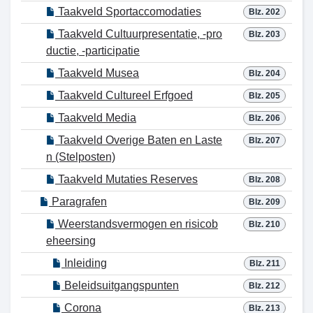
Taakveld Sportaccomodaties
Blz. 202
Taakveld Cultuurpresentatie, -pro
Blz. 203
ductie, -participatie
Taakveld Musea
Blz. 204
Taakveld Cultureel Erfgoed
Blz. 205
Taakveld Media
Blz. 206
Taakveld Overige Baten en Laste
Blz. 207
n (Stelposten)
Taakveld Mutaties Reserves
Blz. 208
Paragrafen
Blz. 209
Weerstandsvermogen en risicob
Blz. 210
eheersing
Inleiding
Blz. 211
Beleidsuitgangspunten
Blz. 212
Corona
Blz. 213