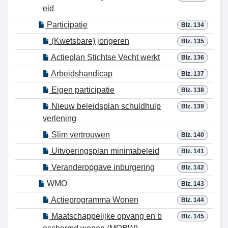
eid
Participatie
Blz. 134
(Kwetsbare) jongeren
Blz. 135
Actieplan Stichtse Vecht werkt
Blz. 136
Arbeidshandicap
Blz. 137
Eigen participatie
Blz. 138
Nieuw beleidsplan schuldhulp
Blz. 139
verlening
Slim vertrouwen
Blz. 140
Uitvoeringsplan minimabeleid
Blz. 141
Veranderopgave inburgering
Blz. 142
WMO
Blz. 143
Actieprogramma Wonen
Blz. 144
Maatschappelijke opvang en b
Blz. 145