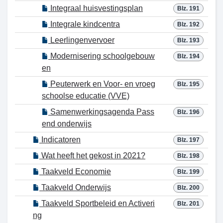
Integraal huisvestingsplan
Blz. 191
Integrale kindcentra
Blz. 192
Leerlingenvervoer
Blz. 193
Modernisering schoolgebouw
Blz. 194
en
Peuterwerk en Voor- en vroeg
Blz. 195
schoolse educatie (VVE)
Samenwerkingsagenda Pass
Blz. 196
end onderwijs
Indicatoren
Blz. 197
Wat heeft het gekost in 2021?
Blz. 198
Taakveld Economie
Blz. 199
Taakveld Onderwijs
Blz. 200
Taakveld Sportbeleid en Activeri
Blz. 201
ng