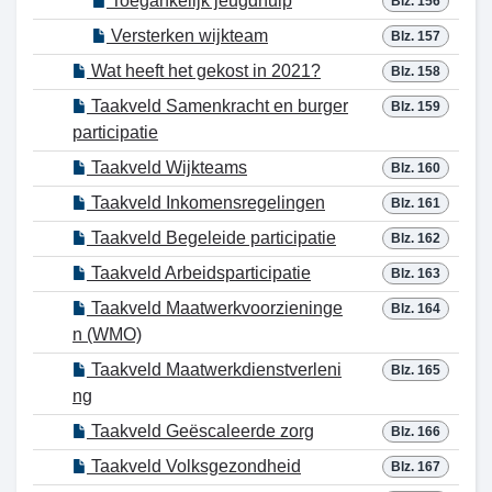
Toegankelijk jeugdhulp
Blz. 156
Versterken wijkteam
Blz. 157
Wat heeft het gekost in 2021?
Blz. 158
Taakveld Samenkracht en burger
Blz. 159
participatie
Taakveld Wijkteams
Blz. 160
Taakveld Inkomensregelingen
Blz. 161
Taakveld Begeleide participatie
Blz. 162
Taakveld Arbeidsparticipatie
Blz. 163
Taakveld Maatwerkvoorzieninge
Blz. 164
n (WMO)
Taakveld Maatwerkdienstverleni
Blz. 165
ng
Taakveld Geëscaleerde zorg
Blz. 166
Taakveld Volksgezondheid
Blz. 167