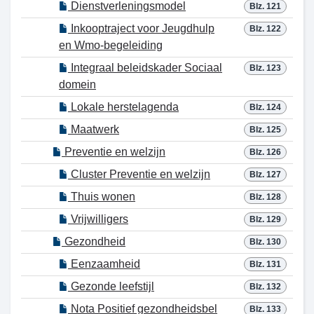
Dienstverleningsmodel
Blz. 121
Inkooptraject voor Jeugdhulp
Blz. 122
en Wmo-begeleiding
Integraal beleidskader Sociaal
Blz. 123
domein
Lokale herstelagenda
Blz. 124
Maatwerk
Blz. 125
Preventie en welzijn
Blz. 126
Cluster Preventie en welzijn
Blz. 127
Thuis wonen
Blz. 128
Vrijwilligers
Blz. 129
Gezondheid
Blz. 130
Eenzaamheid
Blz. 131
Gezonde leefstijl
Blz. 132
Nota Positief gezondheidsbel
Blz. 133