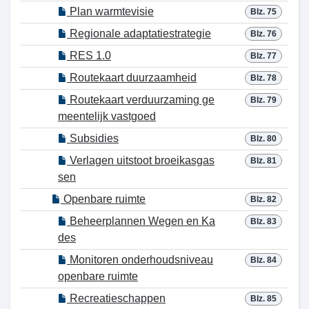
Plan warmtevisie
Blz. 75
Regionale adaptatiestrategie
Blz. 76
RES 1.0
Blz. 77
Routekaart duurzaamheid
Blz. 78
Routekaart verduurzaming ge
Blz. 79
meentelijk vastgoed
Subsidies
Blz. 80
Verlagen uitstoot broeikasgas
Blz. 81
sen
Openbare ruimte
Blz. 82
Beheerplannen Wegen en Ka
Blz. 83
des
Monitoren onderhoudsniveau
Blz. 84
openbare ruimte
Recreatieschappen
Blz. 85