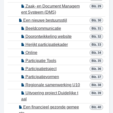
Zaak- en Document Managem
Blz. 29
ent Systeem (DMS)
Een nieuwe bestuursstijl
Blz. 30
Beeldcommunicatie
Blz. 31
Doorontwikkeling website
Blz. 32
Herijkt participatiekader
Blz. 33
Online
Blz. 34
Participatie Tools
Blz. 35
Participatietraject
Blz. 36
Participatievormen
Blz. 37
Regionale samenwerking U10
Blz. 38
Uitvoering project Duidelijke t
Blz. 39
aal
Een financieel gezonde gemee
Blz. 40