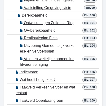
Implementatie Omgevingswet
Blz. 98
Vaststelling Omgevingsvisie
Blz. 99
Bereikbaarheid
Blz. 100
Ontwikkelingen Zuilense Ring
Blz. 101
OV-bereikbaarheid
Blz. 102
Realisatieplan Fiets
Blz. 103
Uitvoering Gemeentelijk verke
Blz. 104
ers- en vervoersplan
Voldoen wettelijke normen luc
Blz. 105
htverontreiniging
Indicatoren
Blz. 106
Wat heeft het gekost?
Blz. 107
Taakveld Verkeer, vervoer en wat
Blz. 108
erstaat
Taakveld Openbaar groen
Blz. 109