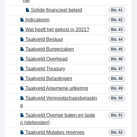
nte
Solide financieel beleid
Blz. 41
Indicatoren
Blz. 42
Wat heeft het gekost in 2021?
Blz. 43
Taakveld Bestuur
Blz. 44
Taakveld Burgerzaken
Blz. 45
Taakveld Overhead
Blz. 46
Taakveld Treasury
Blz. 47
Taakveld Belastingen
Blz. 48
Taakveld Algemene uitkering
Blz. 49
Taakveld Vennootschapsbelastin
Blz. 50
g
Taakveld Overige baten en laste
Blz. 51
n (stelposten)
Taakveld Mutaties reserves
Blz. 52