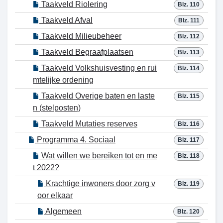
Taakveld Riolering
Blz. 110
Taakveld Afval
Blz. 111
Taakveld Milieubeheer
Blz. 112
Taakveld Begraafplaatsen
Blz. 113
Taakveld Volkshuisvesting en rui
Blz. 114
mtelijke ordening
Taakveld Overige baten en laste
Blz. 115
n (stelposten)
Taakveld Mutaties reserves
Blz. 116
Programma 4. Sociaal
Blz. 117
Wat willen we bereiken tot en me
Blz. 118
t 2022?
Krachtige inwoners door zorg v
Blz. 119
oor elkaar
Algemeen
Blz. 120