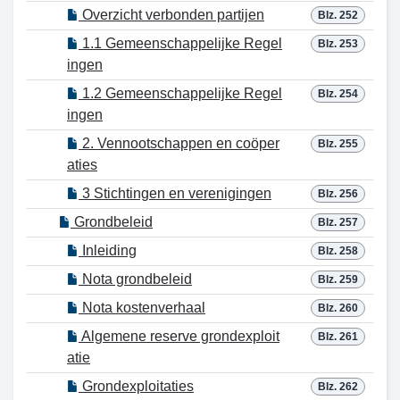
Overzicht verbonden partijen
Blz. 252
1.1 Gemeenschappelijke Regel
Blz. 253
ingen
1.2 Gemeenschappelijke Regel
Blz. 254
ingen
2. Vennootschappen en coöper
Blz. 255
aties
3 Stichtingen en verenigingen
Blz. 256
Grondbeleid
Blz. 257
Inleiding
Blz. 258
Nota grondbeleid
Blz. 259
Nota kostenverhaal
Blz. 260
Algemene reserve grondexploit
Blz. 261
atie
Grondexploitaties
Blz. 262