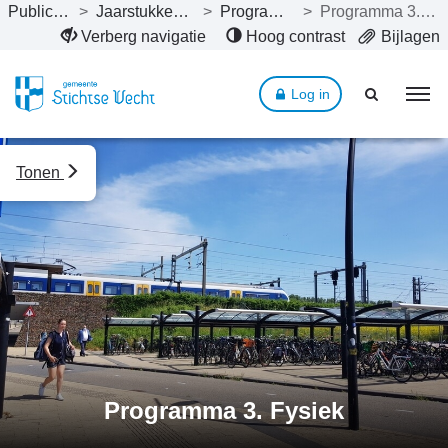
Publicaties
>
Jaarstukken 2025
>
Programma’s
>
Programma 3. Fysiek
Naar hoofdinhoud
Verberg navigatie
Hoog contrast
Bijlagen
Log in
Tonen
Programma 3. Fysiek