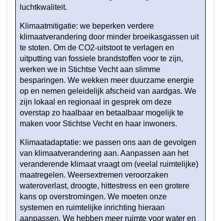
klimaatbestendige
luchtkwaliteit.
leefomgeving
Klimaatmitigatie: we beperken verdere
en
klimaatverandering door minder broeikasgassen uit
duurzame
te stoten. Om de CO2-uitstoot te verlagen en
energievoorziening
uitputting van fossiele brandstoffen voor te zijn,
werken we in Stichtse Vecht aan slimme
besparingen. We wekken meer duurzame energie
op en nemen geleidelijk afscheid van aardgas. We
zijn lokaal en regionaal in gesprek om deze
overstap zo haalbaar en betaalbaar mogelijk te
maken voor Stichtse Vecht en haar inwoners.
Klimaatadaptatie: we passen ons aan de gevolgen
van klimaatverandering aan. Aanpassen aan het
veranderende klimaat vraagt om (veelal ruimtelijke)
maatregelen. Weersextremen veroorzaken
wateroverlast, droogte, hittestress en een grotere
kans op overstromingen. We moeten onze
systemen en ruimtelijke inrichting hieraan
aanpassen. We hebben meer ruimte voor water en