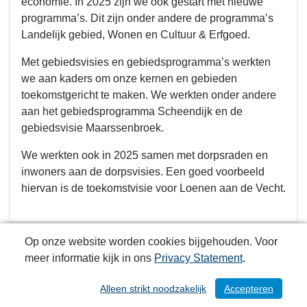
economie. In 2025 zijn we ook gestart met nieuwe
programma’s. Dit zijn onder andere de programma’s
Landelijk gebied, Wonen en Cultuur & Erfgoed.
Met gebiedsvisies en gebiedsprogramma’s werkten
we aan kaders om onze kernen en gebieden
toekomstgericht te maken. We werkten onder andere
aan het gebiedsprogramma Scheendijk en de
gebiedsvisie Maarssenbroek.
We werkten ook in 2025 samen met dorpsraden en
inwoners aan de dorpsvisies. Een goed voorbeeld
hiervan is de toekomstvisie voor Loenen aan de Vecht.
Wat hebben wij daarvoor gedaan in 2025?
Op onze website worden cookies bijgehouden. Voor
meer informatie kijk in ons
Privacy Statement
.
Omgevingsvisie en programma’s
Alleen strikt noodzakelijk
Accepteren
/ 232