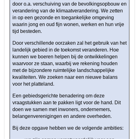
door o.a. verschuiving van de bevolkingsopbouw en
2025?
verandering van de klimaatverandering. We zetten
-
in op een gezonde en toegankelijke omgeving
Veilige
waarin jong en oud fijn wonen, werken en hun vrije
en
tijd besteden.
leefbare
buurten,
Door verschillende oorzaken zal het gebruik van het
dorpen
landelijk gebied in de toekomst veranderen. Hoe
kunnen we boeren helpen bij de ontwikkelingen
en
waarvoor ze staan, waarbij we rekening houden
landelijk
met de bijzondere ruimtelijke landschappelijke
gebied
kwaliteiten. We zoeken naar een nieuwe balans
voor het platteland.
Een gebiedsgerichte benadering om deze
vraagstukken aan te pakken ligt voor de hand. Dit
doen we samen met inwoners, ondernemers,
belangenverenigingen en andere overheden.
Bij deze opgave hebben we de volgende ambities: