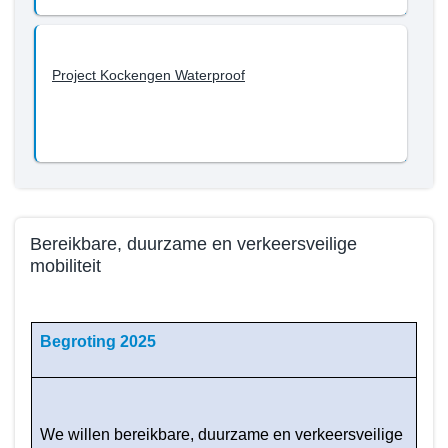
Project Kockengen Waterproof
Bereikbare, duurzame en verkeersveilige
mobiliteit
Terug
naar
Begroting 2025
navigatie
-
Beleid
programma
We willen bereikbare, duurzame en verkeersveilige
3