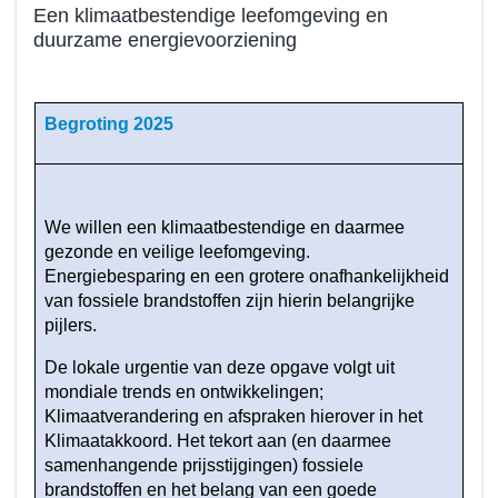
Een klimaatbestendige leefomgeving en
duurzame energievoorziening
Terug
naar
Begroting 2025
navigatie
-
Beleid
programma
We willen een klimaatbestendige en daarmee
3
gezonde en veilige leefomgeving.
-
Energiebesparing en een grotere onafhankelijkheid
Wat
van fossiele brandstoffen zijn hierin belangrijke
hebben
pijlers.
we
De lokale urgentie van deze opgave volgt uit
bereikt
mondiale trends en ontwikkelingen;
in
Klimaatverandering en afspraken hierover in het
2025?
Klimaatakkoord. Het tekort aan (en daarmee
-
samenhangende prijsstijgingen) fossiele
Een
brandstoffen en het belang van een goede