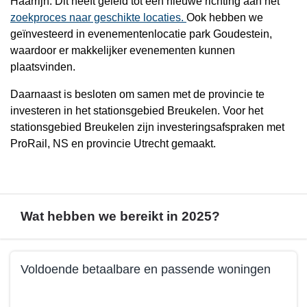
Haarrijn. Dit heeft geleid tot een nieuwe richting aan het
zoekproces naar geschikte locaties.
Ook hebben we
geïnvesteerd in evenementenlocatie park Goudestein,
waardoor er makkelijker evenementen kunnen
plaatsvinden.
Daarnaast is besloten om samen met de provincie te
investeren in het stationsgebied Breukelen. Voor het
stationsgebied Breukelen zijn investeringsafspraken met
ProRail, NS en provincie Utrecht gemaakt.
Wat hebben we bereikt in 2025?
Terug
Voldoende betaalbare en passende woningen
naar
navigatie
Terug