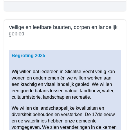
Veilige en leefbare buurten, dorpen en landelijk
gebied
Terug
naar
Begroting 2025
navigatie
-
Wij willen dat iedereen in Stichtse Vecht veilig kan
Beleid
wonen en ondernemen én we willen werken aan
programma
een krachtig en vitaal landelijk gebied. We willen
3
een goede balans tussen natuur, landbouw, water,
-
cultuurhistorie, landschap en recreatie.
Wat
hebben
We willen de landschappelijke kwaliteiten en
we
diversiteit behouden en versterken. De 17de eeuw
bereikt
en de waterlinies hebben onze gemeente
vormgegeven. We zien veranderingen in de kernen
in