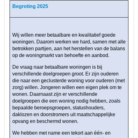
-
naar
Begroting 2025
Beleid
navigatie
programma
-
3
Beleid
-
programma
Wij willen meer betaalbare en kwalitatief goede
Wat
3
woningen. Daarom werken we hard, samen met alle
hebben
-
betrokken partijen, aan het herstellen van de balans
we
Wat
op de woningmarkt van behoefte en aanbod.
bereikt
hebben
in
De vraag naar betaalbare woningen is bij
we
verschillende doelgroepen groot. Er zijn ouderen
2025?
bereikt
die naar een geclusterde woning voor ouderen (met
in
zorg) willen. Jongeren willen een eigen plek om te
2025?
wonen. Daarnaast zijn er verschillende
-
doelgroepen die een woning nodig hebben, zoals
Voldoende
bepaalde beroepsgroepen, statushouders,
betaalbare
daklozen en doorstromers uit maatschappelijke
en
opvang en beschermd wonen.
passende
We hebben met name een tekort aan één- en
woningen