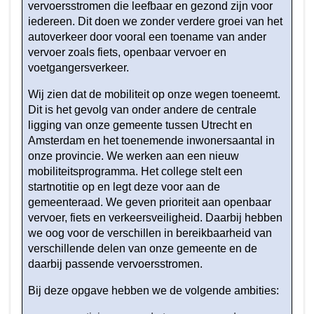
vervoersstromen die leefbaar en gezond zijn voor
-
iedereen. Dit doen we zonder verdere groei van het
Wat
autoverkeer door vooral een toename van ander
hebben
vervoer zoals fiets, openbaar vervoer en
we
voetgangersverkeer.
bereikt
Wij zien dat de mobiliteit op onze wegen toeneemt.
in
Dit is het gevolg van onder andere de centrale
2025?
ligging van onze gemeente tussen Utrecht en
-
Amsterdam en het toenemende inwonersaantal in
Bereikbare,
onze provincie. We werken aan een nieuw
duurzame
mobiliteitsprogramma. Het college stelt een
en
startnotitie op en legt deze voor aan de
verkeersveilige
gemeenteraad. We geven prioriteit aan openbaar
mobiliteit
vervoer, fiets en verkeersveiligheid. Daarbij hebben
we oog voor de verschillen in bereikbaarheid van
verschillende delen van onze gemeente en de
daarbij passende vervoersstromen.
Bij deze opgave hebben we de volgende ambities: