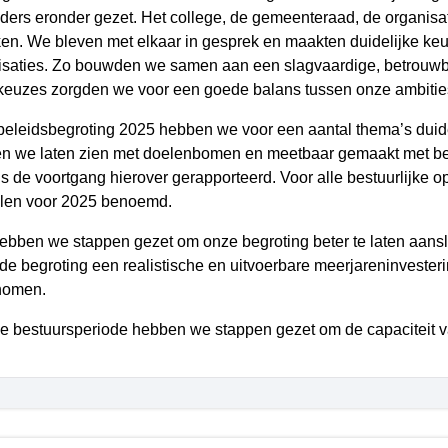
ders eronder gezet. Het college, de gemeenteraad, de organis
ken. We bleven met elkaar in gesprek en maakten duidelijke k
isaties. Zo bouwden we samen aan een slagvaardige, betrouwba
keuzes zorgden we voor een goede balans tussen onze ambities, 
 beleidsbegroting 2025 hebben we voor een aantal thema’s duide
n we laten zien met doelenbomen en meetbaar gemaakt met bela
s de voortgang hierover gerapporteerd. Voor alle bestuurlijke o
alen voor 2025 benoemd.
ebben we stappen gezet om onze begroting beter te laten aanslui
 de begroting een realistische en uitvoerbare meerjareninveste
nomen.
ze bestuursperiode hebben we stappen gezet om de capaciteit va