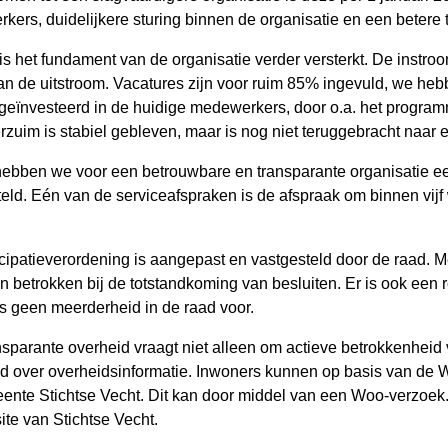
kers, duidelijkere sturing binnen de organisatie en een betere
 is het fundament van de organisatie verder versterkt. De inst
n de uitstroom. Vacatures zijn voor ruim 85% ingevuld, we heb
 geïnvesteerd in de huidige medewerkers, door o.a. het progra
erzuim is stabiel gebleven, maar is nog niet teruggebracht naa
hebben we voor een betrouwbare en transparante organisatie ee
teld. Eén van de serviceafspraken is de afspraak om binnen vi
icipatieverordening is aangepast en vastgesteld door de raad. 
n betrokken bij de totstandkoming van besluiten. Er is ook een
s geen meerderheid in de raad voor.
sparante overheid vraagt niet alleen om actieve betrokkenheid 
d over overheidsinformatie. Inwoners kunnen op basis van de 
ente Stichtse Vecht. Dit kan door middel van een Woo-verzoe
te van Stichtse Vecht.