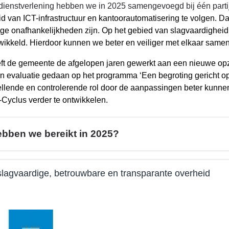
dienstverlening hebben we in 2025 samengevoegd bij één parti
id van ICT-infrastructuur en kantoorautomatisering te volgen. D
ge onafhankelijkheden zijn. Op het gebied van slagvaardigheid 
wikkeld. Hierdoor kunnen we beter en veiliger met elkaar sam
ft de gemeente de afgelopen jaren gewerkt aan een nieuwe opzet
 evaluatie gedaan op het programma ‘Een begroting gericht op d
llende en controlerende rol door de aanpassingen beter kunnen i
Cyclus verder te ontwikkelen.
ebben we bereikt in 2025?
lagvaardige, betrouwbare en transparante overheid
e