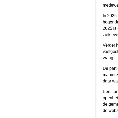
medewer
Samenwerking en participatie
In 2025
hoger da
2025 is
ziektev
Verder 
vastges
vraag.
De part
maniere
daar wa
Een tran
openhei
de geme
de websi