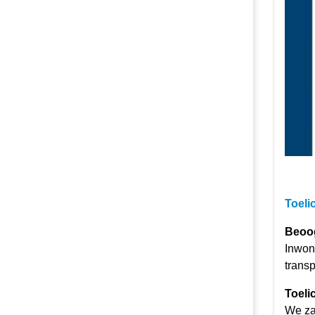
Toeli
Beoog
Inwon
transp
Toeli
We za