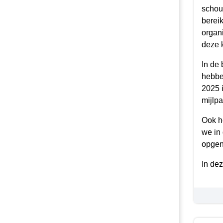
schou
berei
organ
deze 
In de
hebbe
2025 i
mijlp
Ook h
we in
opge
In de