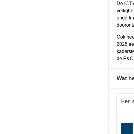
De ICT-
veilighe
onderlin
dooront
Ook hee
2025 een
kaderste
de P&C-
Wat h
Terug
Een s
naar
navigatie
Terug
-
naar
Beleid
navigati
programma
-