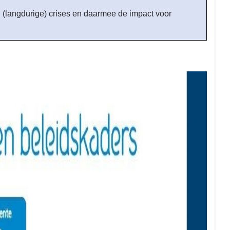
n (langdurige) crises en daarmee de impact voor