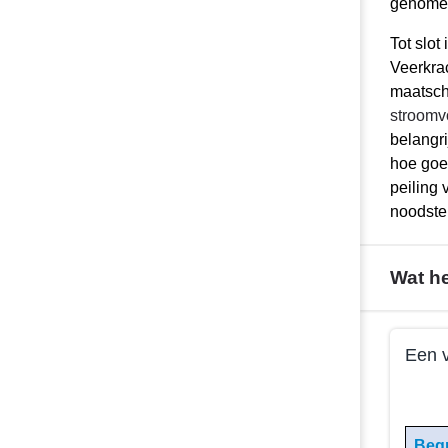
genomen
Tot slo
Veerkra
maatsch
stroomvo
belangr
hoe goed
peiling
noodste
Wat h
Terug
Een v
naar
navigatie
Terug
-
naar
Beleid
navigati
Begr