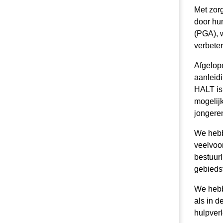
Met zor
door hu
(PGA), 
verbete
Afgelop
aanleid
HALT is 
mogelij
jongere
We hebb
veelvoo
bestuur
gebieds
We hebb
als in d
hulpver