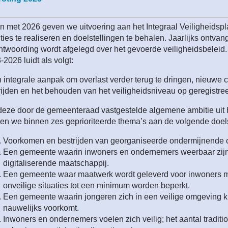
en met 2026 geven we uitvoering aan het Integraal Veiligheids
mma
ties te realiseren en doelstellingen te behalen. Jaarlijks ontva
ntwoording wordt afgelegd over het gevoerde veiligheidsbeleid. 
-2026 luidt als volgt:
n integrale aanpak om overlast verder terug te dringen, nieuwe c
rijden en het behouden van het veiligheidsniveau op geregistreer
eze door de gemeenteraad vastgestelde algemene ambitie uit he
en we binnen zes geprioriteerde thema’s aan de volgende doels
Voorkomen en bestrijden van georganiseerde ondermijnende cri
Een gemeente waarin inwoners en ondernemers weerbaar zijn t
digitaliserende maatschappij.
Een gemeente waar maatwerk wordt geleverd voor inwoners m
te
onveilige situaties tot een minimum worden beperkt.
Een gemeente waarin jongeren zich in een veilige omgeving k
n
nauwelijks voorkomt.
Inwoners en ondernemers voelen zich veilig; het aantal traditio