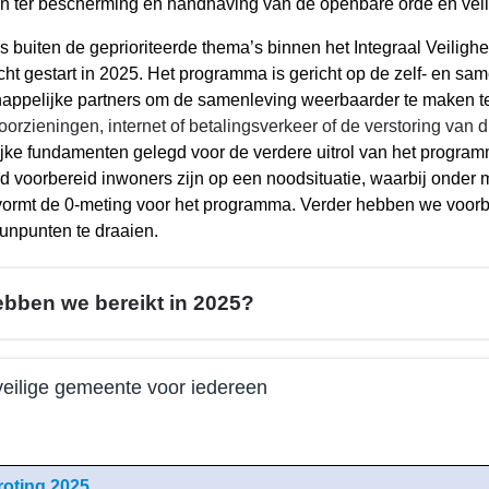
 ter bescherming en handhaving van de openbare orde en veil
t is buiten de geprioriteerde thema’s binnen het Integraal Vei
cht gestart in 2025. Het programma is gericht op de zelf- en 
appelijke partners om de samenleving weerbaarder te maken 
orzieningen, internet of betalingsverkeer of de verstoring van
ijke fundamenten gelegd voor de verdere uitrol van het progr
 voorbereid inwoners zijn op een noodsituatie, waarbij onder me
 vormt de 0-meting voor het programma. Verder hebben we voorb
unpunten te draaien.
ebben we bereikt in 2025?
eilige gemeente voor iedereen
e
oting 2025