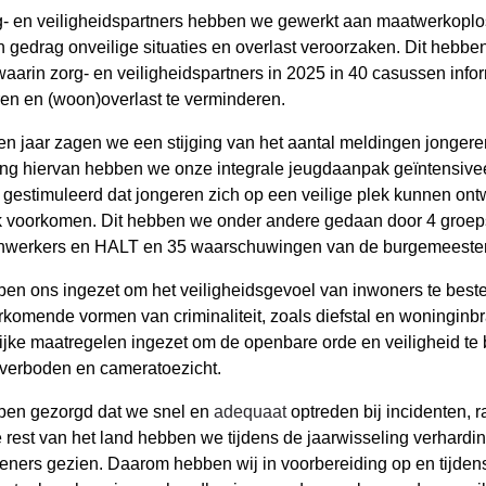
g- en veiligheidspartners hebben we gewerkt aan maatwerkoplo
n gedrag onveilige situaties en overlast veroorzaken. Dit heb
waarin zorg- en veiligheidspartners in 2025 in 40 casussen inf
ren en (woon)overlast te verminderen.
en jaar zagen we een stijging van het aantal meldingen jonger
ing hiervan hebben we onze integrale jeugdaanpak geïntensivee
gestimuleerd dat jongeren zich op een veilige plek kunnen ontwi
k voorkomen. Dit hebben we onder andere gedaan door 4 groeps
nwerkers en HALT en 35 waarschuwingen van de burgemeester
en ons ingezet om het veiligheidsgevoel van inwoners te best
rkomende vormen van criminaliteit, zoals diefstal en woninginb
lijke maatregelen ingezet om de openbare orde en veiligheid 
verboden en cameratoezicht.
en gezorgd dat we snel en
adequaat
optreden bij incidenten, 
e rest van het land hebben we tijdens de jaarwisseling verhar
leners gezien. Daarom hebben wij in voorbereiding op en tijde