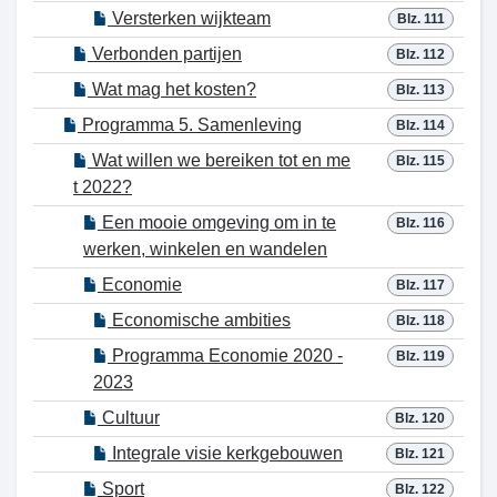
Versterken wijkteam
Blz. 111
Verbonden partijen
Blz. 112
Wat mag het kosten?
Blz. 113
Programma 5. Samenleving
Blz. 114
Wat willen we bereiken tot en me
Blz. 115
t 2022?
Een mooie omgeving om in te
Blz. 116
werken, winkelen en wandelen
Economie
Blz. 117
Economische ambities
Blz. 118
Programma Economie 2020 -
Blz. 119
2023
Cultuur
Blz. 120
Integrale visie kerkgebouwen
Blz. 121
Sport
Blz. 122