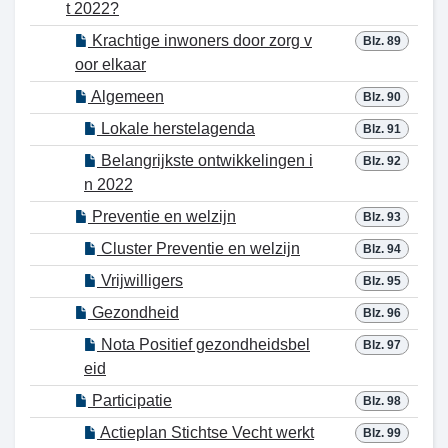
t 2022?
Krachtige inwoners door zorg v
Blz. 89
oor elkaar
Algemeen
Blz. 90
Lokale herstelagenda
Blz. 91
Belangrijkste ontwikkelingen i
Blz. 92
n 2022
Preventie en welzijn
Blz. 93
Cluster Preventie en welzijn
Blz. 94
Vrijwilligers
Blz. 95
Gezondheid
Blz. 96
Nota Positief gezondheidsbel
Blz. 97
eid
Participatie
Blz. 98
Actieplan Stichtse Vecht werkt
Blz. 99