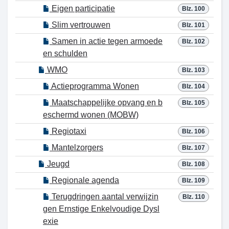
Eigen participatie
Blz. 100
Slim vertrouwen
Blz. 101
Samen in actie tegen armoede
Blz. 102
en schulden
WMO
Blz. 103
Actieprogramma Wonen
Blz. 104
Maatschappelijke opvang en b
Blz. 105
eschermd wonen (MOBW)
Regiotaxi
Blz. 106
Mantelzorgers
Blz. 107
Jeugd
Blz. 108
Regionale agenda
Blz. 109
Terugdringen aantal verwijzin
Blz. 110
gen Ernstige Enkelvoudige Dysl
exie