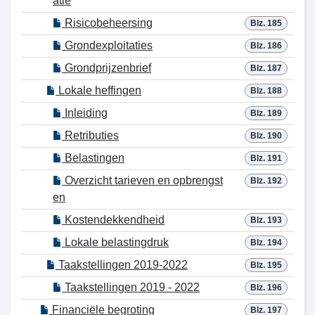
atie
Risicobeheersing
Blz. 185
Grondexploitaties
Blz. 186
Grondprijzenbrief
Blz. 187
Lokale heffingen
Blz. 188
Inleiding
Blz. 189
Retributies
Blz. 190
Belastingen
Blz. 191
Overzicht tarieven en opbrengst
Blz. 192
en
Kostendekkendheid
Blz. 193
Lokale belastingdruk
Blz. 194
Taakstellingen 2019-2022
Blz. 195
Taakstellingen 2019 - 2022
Blz. 196
Financiële begroting
Blz. 197