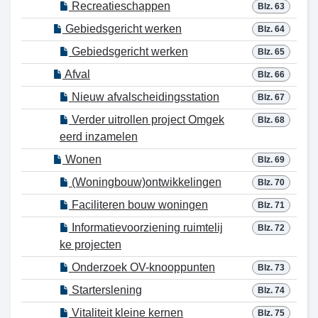
Recreatieschappen
Blz. 63
Gebiedsgericht werken
Blz. 64
Gebiedsgericht werken
Blz. 65
Afval
Blz. 66
Nieuw afvalscheidingsstation
Blz. 67
Verder uitrollen project Omgek
Blz. 68
eerd inzamelen
Wonen
Blz. 69
(Woningbouw)ontwikkelingen
Blz. 70
Faciliteren bouw woningen
Blz. 71
Informatievoorziening ruimtelij
Blz. 72
ke projecten
Onderzoek OV-knooppunten
Blz. 73
Starterslening
Blz. 74
Vitaliteit kleine kernen
Blz. 75