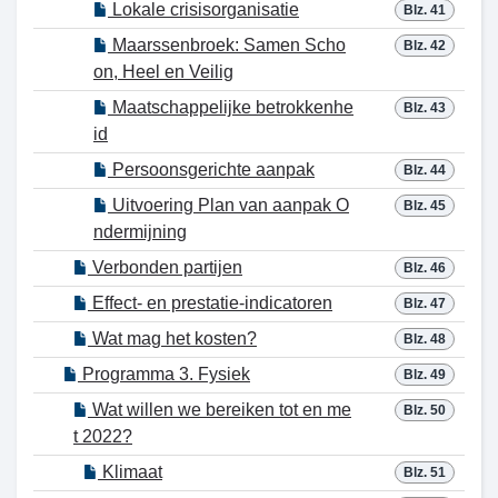
Lokale crisisorganisatie
Blz. 41
Maarssenbroek: Samen Scho
Blz. 42
on, Heel en Veilig
Maatschappelijke betrokkenhe
Blz. 43
id
Persoonsgerichte aanpak
Blz. 44
Uitvoering Plan van aanpak O
Blz. 45
ndermijning
Verbonden partijen
Blz. 46
Effect- en prestatie-indicatoren
Blz. 47
Wat mag het kosten?
Blz. 48
Programma 3. Fysiek
Blz. 49
Wat willen we bereiken tot en me
Blz. 50
t 2022?
Klimaat
Blz. 51