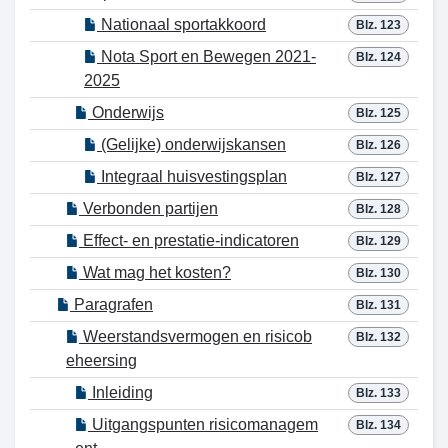
Nationaal sportakkoord
Blz. 123
Nota Sport en Bewegen 2021-
Blz. 124
2025
Onderwijs
Blz. 125
(Gelijke) onderwijskansen
Blz. 126
Integraal huisvestingsplan
Blz. 127
Verbonden partijen
Blz. 128
Effect- en prestatie-indicatoren
Blz. 129
Wat mag het kosten?
Blz. 130
Paragrafen
Blz. 131
Weerstandsvermogen en risicob
Blz. 132
eheersing
Inleiding
Blz. 133
Uitgangspunten risicomanagem
Blz. 134