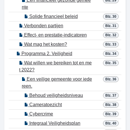
Een financieel gezonde gemee
Blz. 29
nte
Solide financieel beleid
Blz. 30
Verbonden partijen
Blz. 31
Effect- en prestatie-indicatoren
Blz. 32
Wat mag het kosten?
Blz. 33
Programma 2. Veiligheid
Blz. 34
Wat willen we bereiken tot en me
Blz. 35
t 2022?
Een veilige gemeente voor iede
Blz. 36
reen.
Behoud veiligheidsniveau
Blz. 37
Cameratoezicht
Blz. 38
Cybercrime
Blz. 39
Integraal Veiligheidsplan
Blz. 40