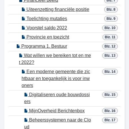
Financieel beeld
Blz. 7
Uiteenzetting financiële positie
Blz. 8
Toelichting mutaties
Blz. 9
Voorstel saldo 2022
Blz. 10
Provincie en toezicht
Blz. 11
Programma 1. Bestuur
Blz. 12
Wat willen we bereiken tot en me
Blz. 13
t 2022?
Een moderne gemeente die zic
Blz. 14
htbaar en toegankelijk is voor inw
oners
Digitaliseren oude bouwdossi
Blz. 15
ers
MijnOverheid Berichtenbox
Blz. 16
Beheerssystemen naar de Clo
Blz. 17
ud