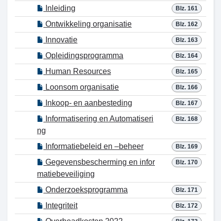
Inleiding
Blz. 161
Ontwikkeling organisatie
Blz. 162
Innovatie
Blz. 163
Opleidingsprogramma
Blz. 164
Human Resources
Blz. 165
Loonsom organisatie
Blz. 166
Inkoop- en aanbesteding
Blz. 167
Informatisering en Automatiseri
Blz. 168
ng
Informatiebeleid en –beheer
Blz. 169
Gegevensbescherming en infor
Blz. 170
matiebeveiliging
Onderzoeksprogramma
Blz. 171
Integriteit
Blz. 172