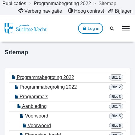
Publicaties
>
Programmabegroting 2022
>
Sitemap
Naar hoofdinhoud
Verberg navigatie
Hoog contrast
Bijlagen
Log in
Sitemap
Programmabegroting 2022
Blz. 1
Programmabegroting 2022
Blz. 2
Programma’s
Blz. 3
Aanbieding
Blz. 4
Voorwoord
Blz. 5
Voorwoord
Blz. 6