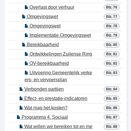
Overlast door verhuur
Blz. 76
Omgevingswet
Blz. 77
Omgevingswet
Blz. 78
Implementatie Omgevingswet
Blz. 79
Bereikbaarheid
Blz. 80
Ontwikkelingen Zuilense Ring
Blz. 81
OV-bereikbaarheid
Blz. 82
Uitvoering Gemeentelijk verke
Blz. 83
ers- en vervoersplan
Verbonden partijen
Blz. 84
Effect- en prestatie-indicatoren
Blz. 85
Wat mag het kosten?
Blz. 86
Programma 4. Sociaal
Blz. 87
Wat willen we bereiken tot en me
Blz. 88