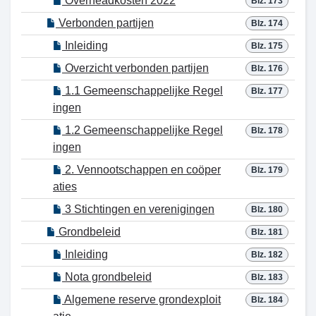
Overheadkosten 2022
Blz. 173
Verbonden partijen
Blz. 174
Inleiding
Blz. 175
Overzicht verbonden partijen
Blz. 176
1.1 Gemeenschappelijke Regel
Blz. 177
ingen
1.2 Gemeenschappelijke Regel
Blz. 178
ingen
2. Vennootschappen en coöper
Blz. 179
aties
3 Stichtingen en verenigingen
Blz. 180
Grondbeleid
Blz. 181
Inleiding
Blz. 182
Nota grondbeleid
Blz. 183
Algemene reserve grondexploit
Blz. 184