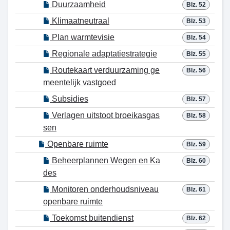
Duurzaamheid
Blz. 52
Klimaatneutraal
Blz. 53
Plan warmtevisie
Blz. 54
Regionale adaptatiestrategie
Blz. 55
Routekaart verduurzaming ge
Blz. 56
meentelijk vastgoed
Subsidies
Blz. 57
Verlagen uitstoot broeikasgas
Blz. 58
sen
Openbare ruimte
Blz. 59
Beheerplannen Wegen en Ka
Blz. 60
des
Monitoren onderhoudsniveau
Blz. 61
openbare ruimte
Toekomst buitendienst
Blz. 62