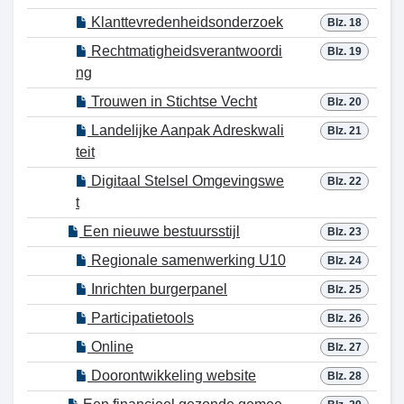
Klanttevredenheidsonderzoek
Blz. 18
Rechtmatigheidsverantwoordi
Blz. 19
ng
Trouwen in Stichtse Vecht
Blz. 20
Landelijke Aanpak Adreskwali
Blz. 21
teit
Digitaal Stelsel Omgevingswe
Blz. 22
t
Een nieuwe bestuursstijl
Blz. 23
Regionale samenwerking U10
Blz. 24
Inrichten burgerpanel
Blz. 25
Participatietools
Blz. 26
Online
Blz. 27
Doorontwikkeling website
Blz. 28