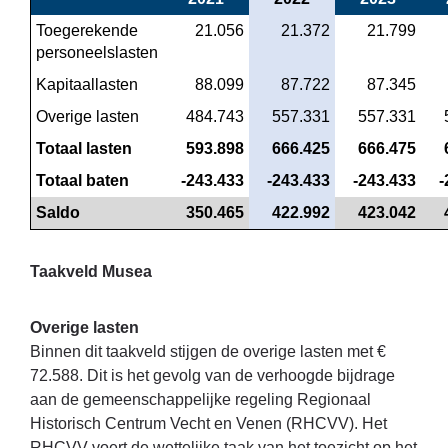
Toegerekende 
 21.056
 21.372
 21.799
personeelslasten
Kapitaallasten
 88.099
 87.722
 87.345
Overige lasten
 484.743
 557.331
 557.331
Totaal lasten
 593.898
 666.425
 666.475
Totaal baten
 -243.433
 -243.433
 -243.433
 
Saldo
 350.465
 422.992
 423.042
Taakveld Musea
Overige lasten
Binnen dit taakveld stijgen de overige lasten met €
72.588. Dit is het gevolg van de verhoogde bijdrage
aan de gemeenschappelijke regeling Regionaal
Historisch Centrum Vecht en Venen (RHCVV). Het
RHCVV voert de wettelijke taak van het toezicht op het