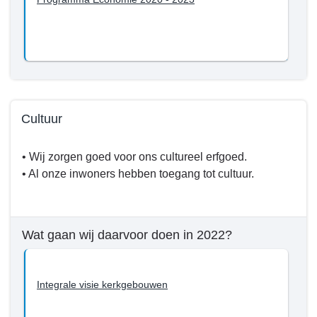
Cultuur
Terug
• Wij zorgen goed voor ons cultureel erfgoed.
naar
• Al onze inwoners hebben toegang tot cultuur.
navigatie
-
Programma
5.
Wat gaan wij daarvoor doen in 2022?
Samenleving
-
Wat
Integrale visie kerkgebouwen
willen
we