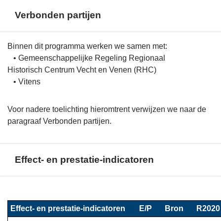
Verbonden partijen
Terug
Binnen dit programma werken we samen met:
naar
• Gemeenschappelijke Regeling Regionaal
navigatie
Historisch Centrum Vecht en Venen (RHC)
-
• Vitens
Programma
5.
Voor nadere toelichting hieromtrent verwijzen we naar de
Samenleving
paragraaf Verbonden partijen.
-
Verbonden
partijen
Effect- en prestatie-indicatoren
Terug
naar
Effect- en prestatie-indicatoren
E/P
Bron
R2020
navigatie