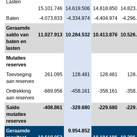
Lasten
5.
15.101.746
14.619.506
14.818.850
14.823
Samenleving
Baten
 -4.073.833
 -4.334.974
 -4.404.974
 -4.296
-
Wat
Geraamde 
mag
saldo van 
11.027.913
10.284.532
10.413.876
10.526
het
baten en 
kosten?
lasten
Mutaties 
reserves
Toevoeging 
 261.095
 128.481
 128.481
 128
aan reserves
Onttrekking 
 -669.956
 -458.161
 -358.161
 -358
aan reserves
Saldo 
 -408.861
 -329.680
 -229.680
 -229
mutaties 
reserves
Geraamde 
 9.954.852