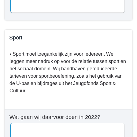
bereiken
tot
en
met
2022?
Sport
-
Terug
Cultuur
• Sport moet toegankelijk zijn voor iedereen. We
naar
leggen meer nadruk op voor de relatie tussen sport en
navigatie
het sociaal domein. Wij handhaven gereduceerde
-
tarieven voor sportbeoefening, zoals het gebruik van
Programma
de U-pas en bijdrages uit het Jeugdfonds Sport &
5.
Cultuur.
Samenleving
-
Wat
willen
Wat gaan wij daarvoor doen in 2022?
we
bereiken
tot