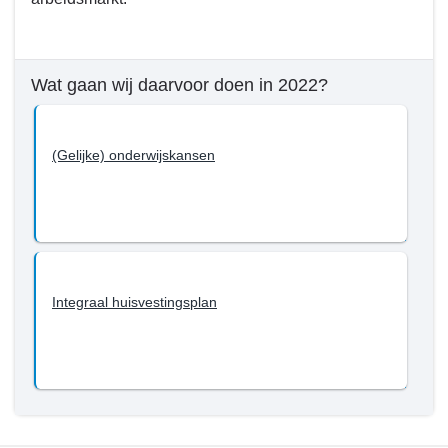
Programma
5.
Samenleving
-
Wat gaan wij daarvoor doen in 2022?
Wat
willen
we
(Gelijke) onderwijskansen
bereiken
tot
en
met
2022?
-
Integraal huisvestingsplan
Onderwijs