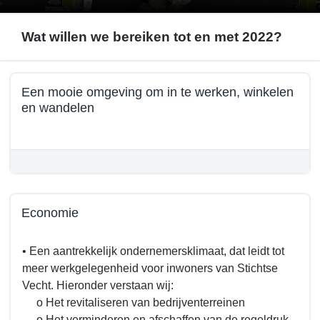
Wat willen we bereiken tot en met 2022?
Terug
Een mooie omgeving om in te werken, winkelen
naar
en wandelen
navigatie
-
Terug
Programma
naar
5.
navigatie
Samenleving
-
-
Programma
Economie
Wat
5.
willen
Samenleving
Terug
• Een aantrekkelijk ondernemersklimaat, dat leidt tot
we
-
naar
meer werkgelegenheid voor inwoners van Stichtse
bereiken
Wat
navigatie
Vecht. Hieronder verstaan wij:
tot
willen
-
o Het revitaliseren van bedrijventerreinen
en
we
Programma
o Het verminderen en afschaffen van de regeldruk