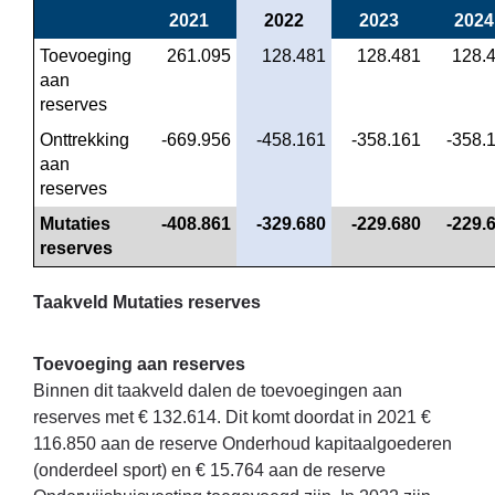
2021
2022
2023
2024
Toevoeging 
 261.095
 128.481
 128.481
 128.
aan 
reserves
Onttrekking 
 -669.956
 -458.161
 -358.161
 -358.
aan 
reserves
Mutaties 
 -408.861
 -329.680
 -229.680
 -229.
reserves
Taakveld Mutaties reserves
Toevoeging aan reserves
Binnen dit taakveld dalen de toevoegingen aan
reserves met € 132.614. Dit komt doordat in 2021 €
116.850 aan de reserve Onderhoud kapitaalgoederen
(onderdeel sport) en € 15.764 aan de reserve