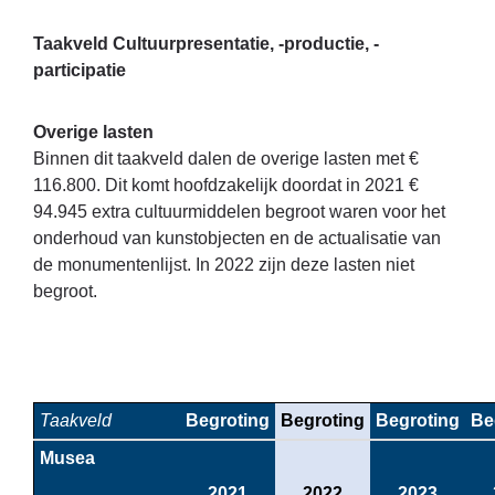
Taakveld Cultuurpresentatie, -productie, -
participatie
Overige lasten
Binnen dit taakveld dalen de overige lasten met €
116.800. Dit komt hoofdzakelijk doordat in 2021 €
94.945 extra cultuurmiddelen begroot waren voor het
onderhoud van kunstobjecten en de actualisatie van
de monumentenlijst. In 2022 zijn deze lasten niet
begroot.
Taakveld
Begroting
Begroting
Begroting
Be
Musea
2021
2022
2023