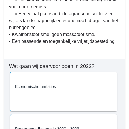
met
bereiken
5.
voor ondernemers
2022?
tot
Samenleving
o Een vitaal platteland; de agrarische sector zien
en
-
wij als landschappelijk en economisch drager van het
met
Wat
buitengebied.
2022?
willen
• Kwaliteitstoerisme, geen massatoerisme.
-
we
• Een passende en toegankelijke vrijetijdsbesteding.
Een
bereiken
mooie
tot
omgeving
en
om
met
Wat gaan wij daarvoor doen in 2022?
in
2022?
te
-
werken,
Economie
Economische ambities
winkelen
en
wandelen
Programma Economie 2020 - 2023