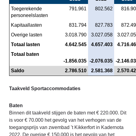
Toegerekende 
 791.961
 802.562
 816.9
personeelslasten
Kapitaallasten
 831.794
 827.783
 872.4
Overige lasten
 3.018.790
 3.027.058
 3.027.0
Totaal lasten
 4.642.545
 4.657.403
 4.716.4
Totaal baten
-1.856.035
-2.076.035
-2.146.0
Saldo
 2.786.510
 2.581.368
 2.570.4
Taakveld Sportaccommodaties
Baten
Binnen dit taakveld stijgen de baten met € 220.000. Dit
is voor € 70.000 het gevolg van het verhogen van de
toegangsprijs van zwembad ’t Kikkerfort in Kadernota
2022. De overige € 150.000 is het gevolg van het