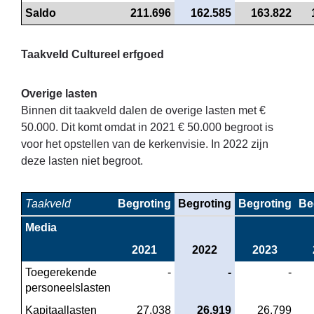
Saldo
 211.696
 162.585
 163.822
Taakveld Cultureel erfgoed
Overige lasten
Binnen dit taakveld dalen de overige lasten met €
50.000. Dit komt omdat in 2021 € 50.000 begroot is
voor het opstellen van de kerkenvisie. In 2022 zijn
deze lasten niet begroot.
Taakveld
Begroting
Begroting
Begroting
Be
Media
2021
2022
2023
Toegerekende 
 -
 -
 -
personeelslasten
Kapitaallasten
 27.038
 26.919
 26.799