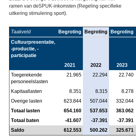
ramen van deSPUK-inkomsten (Regeling specifieke
uitkering stimulering sport).
Taakveld
Begroting
Begroting
Begroting
Cultuurpresentatie, 
-productie, -
participatie
2021
2022
2023
Toegerekende 
 21.965
 22.294
 22.740
personeelslasten
Kapitaallasten
 8.351
 8.315
 8.278
Overige lasten
 623.844
 507.044
 332.044
Totaal lasten
 654.160
 537.653
 363.062
Totaal baten
 -41.607
 -37.391
 -37.391
Saldo
 612.553
 500.262
 325.671