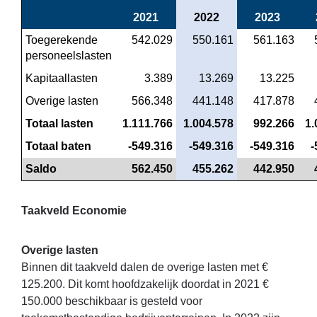
2021
2022
2023
Toegerekende 
 542.029
 550.161
 561.163
personeelslasten
Kapitaallasten
 3.389
 13.269
 13.225
Overige lasten
 566.348
 441.148
 417.878
Totaal lasten
 1.111.766
 1.004.578
 992.266
 1
Totaal baten
 -549.316
 -549.316
 -549.316
 
Saldo
 562.450
 455.262
 442.950
Taakveld Economie
Overige lasten
Binnen dit taakveld dalen de overige lasten met €
125.200. Dit komt hoofdzakelijk doordat in 2021 €
150.000 beschikbaar is gesteld voor