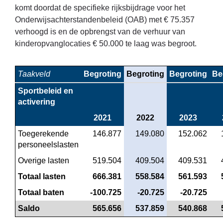
komt doordat de specifieke rijksbijdrage voor het
Onderwijsachterstandenbeleid (OAB) met € 75.357
verhoogd is en de opbrengst van de verhuur van
kinderopvanglocaties € 50.000 te laag was begroot.
Taakveld
Begroting
Begroting
Begroting
Be
Sportbeleid en 
activering
2021
2022
2023
Toegerekende 
 146.877
 149.080
 152.062
personeelslasten
Overige lasten
 519.504
 409.504
 409.531
Totaal lasten
 666.381
 558.584
 561.593
Totaal baten
 -100.725
 -20.725
 -20.725
Saldo
 565.656
 537.859
 540.868