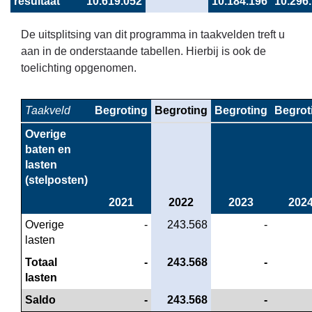
resultaat
10.619.052
10.184.196
10.296
De uitsplitsing van dit programma in taakvelden treft u
aan in de onderstaande tabellen. Hierbij is ook de
toelichting opgenomen.
Taakveld
Begroting
Begroting
Begroting
Begrot
Overige 
baten en 
lasten 
(stelposten)
2021
2022
2023
202
Overige 
 -
 243.568
 -
lasten
Totaal 
 -
 243.568
 -
lasten
Saldo
 -
 243.568
 -