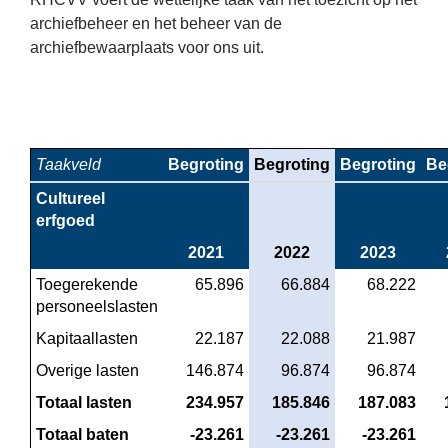
archiefbeheer en het beheer van de
archiefbewaarplaats voor ons uit.
Taakveld
Begroting
Begroting
Begroting
Be
Cultureel 
erfgoed
2021
2022
2023
Toegerekende 
 65.896
 66.884
 68.222
personeelslasten
Kapitaallasten
 22.187
 22.088
 21.987
Overige lasten
 146.874
 96.874
 96.874
Totaal lasten
 234.957
 185.846
 187.083
Totaal baten
 -23.261
 -23.261
 -23.261