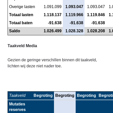
Overige lasten
 1.091.099
 1.093.047
 1.093.047
 1
Totaal lasten
 1.118.137
 1.119.966
 1.119.846
 1
Totaal baten
 -91.638
 -91.638
 -91.638
Saldo
 1.026.499
 1.028.328
 1.028.208
 1
Taakveld Media
Gezien de geringe verschillen binnen dit taakveld,
lichten wij deze niet nader toe.
Taakveld
Begroting
Begroting
Begroting
Begrot
Mutaties 
reserves