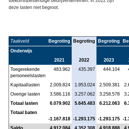
toekomstbestendige bedrijventerreinen. In 2022 zijn
deze lasten niet begroot.
Taakveld
Begroting
Begroting
Begroting
Be
Onderwijs
2021
2022
2023
Toegerekende 
 483.962
 435.397
 444.104
personeelslasten
Kapitaallasten
 2.009.824
 1.953.024
 2.509.381
 2
Overige lasten
 3.586.116
 3.257.062
 3.258.578
 3
Totaal lasten
 6.079.902
 5.645.483
 6.212.063
 6
Totaal baten
-1.167.818
-1.293.175
-1.293.175
-1
Saldo
 4.912.084
 4.352.308
 4.918.888
 4