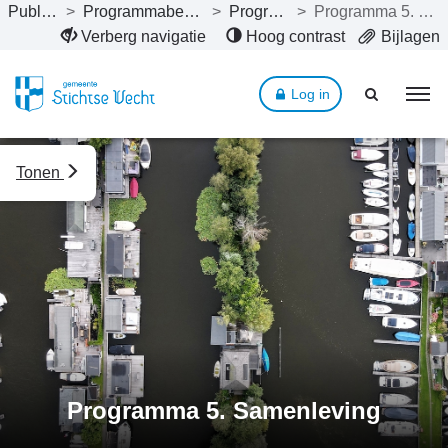
Publicaties
>
Programmabegroting 2022
>
Programma’s
>
Programma 5. Samenleving
Naar hoofdinhoud
Verberg navigatie
Hoog contrast
Bijlagen
Log in
Tonen
Programma 5. Samenleving