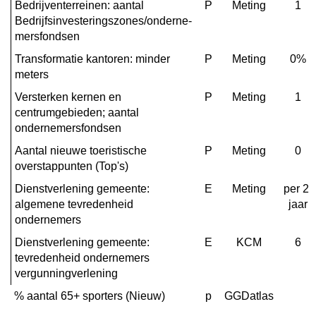
Bedrijventerreinen: aantal 
P
Meting
1
-
Bedrijfsinvesteringszones/onderne-

Programma
mersfondsen
5.
Samenleving
Transformatie kantoren: minder 
P
Meting
0%
meters
-
Effect-
Versterken kernen en 
P
Meting
1
en
centrumgebieden; aantal 
prestatie-
ondernemersfondsen
indicatoren
Aantal nieuwe toeristische 
P
Meting
0
overstappunten (Top's)
Dienstverlening gemeente: 
E
Meting
per 2 
algemene tevredenheid 
jaar
ondernemers
Dienstverlening gemeente: 
E
KCM
6
tevredenheid ondernemers 
vergunningverlening
% aantal 65+ sporters (Nieuw)
p
GGDatlas