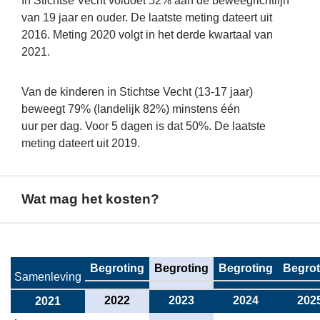
In Stichtse Vecht voldoet 52% aan de beweegrichtlijn
van 19 jaar en ouder. De laatste meting dateert uit
2016. Meting 2020 volgt in het derde kwartaal van
2021.
Van de kinderen in Stichtse Vecht (13-17 jaar)
beweegt 79% (landelijk 82%) minstens één
uur per dag. Voor 5 dagen is dat 50%. De laatste
meting dateert uit 2019.
Wat mag het kosten?
Terug
naar
Begroting
Begroting
Begroting
Begrot
Samenleving
navigatie
-
2022
2023
2024
202
2021
Programma