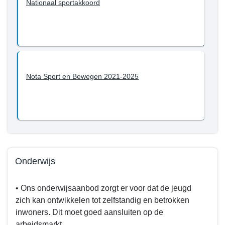
Nationaal sportakkoord
en
met
2022?
-
Sport
Nota Sport en Bewegen 2021-2025
Onderwijs
Terug
• Ons onderwijsaanbod zorgt er voor dat de jeugd
naar
zich kan ontwikkelen tot zelfstandig en betrokken
navigatie
inwoners. Dit moet goed aansluiten op de
-
arbeidsmarkt.