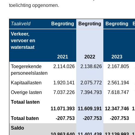
toelichting opgenomen.
Taakveld
Begroting
Begroting
Begroting
Verkeer, 
vervoer en 
waterstaat
2021
2022
2023
Toegerekende 
 2.114.026
 2.138.626
 2.167.805
personeelslasten
Kapitaallasten
 1.920.141
 2.075.772
 2.561.194
Overige lasten
 7.037.226
 7.394.793
 7.618.747
Totaal lasten
11.071.393
11.609.191
12.347.746
1
Totaal baten
 -207.753
 -207.753
 -207.753
Saldo
10.863.640
11.401.438
12.139.993
1