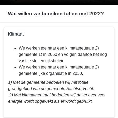
Wat willen we bereiken tot en met 2022?
Terug
Klimaat
naar
navigatie
Terug
We werken toe naar een klimaatneutrale 2)
-
naar
gemeente 1) in 2050 en volgen daartoe het nog
Programma
navigatie
vast te stellen rijksbeleid.
3.
-
We werken toe naar een klimaatneutrale 2)
Fysiek
Programma
gemeentelijke organisatie in 2030.
-
3.
Wat
Fysiek
1) Met de gemeente bedoelen wij het totale
willen
-
grondgebied van de gemeente Stichtse Vecht.
we
Wat
2) Met klimaatneutraal bedoelen wij dat er evenveel
bereiken
willen
energie wordt opgewekt als er wordt gebruikt.
tot
we
en
bereiken