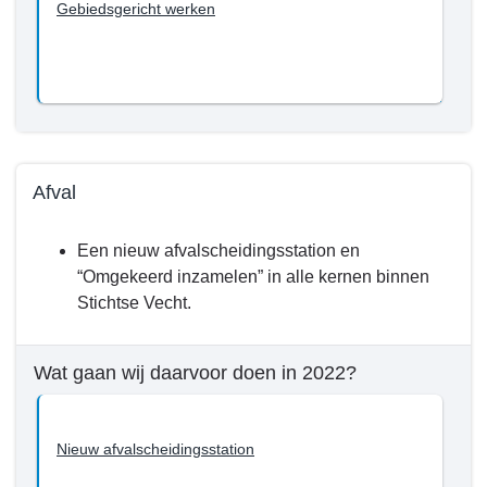
willen
Gebiedsgericht werken
we
bereiken
tot
en
met
2022?
-
Afval
Gebiedsgericht
Terug
werken
Een nieuw afvalscheidingsstation en
naar
“Omgekeerd inzamelen” in alle kernen binnen
navigatie
Stichtse Vecht.
-
Programma
3.
Wat gaan wij daarvoor doen in 2022?
Fysiek
-
Wat
Nieuw afvalscheidingsstation
willen