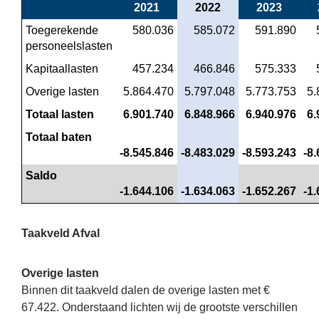
2021
2022
2023
Toegerekende 
 580.036
 585.072
 591.890
personeelslasten
Kapitaallasten
 457.234
 466.846
 575.333
Overige lasten
 5.864.470
 5.797.048
 5.773.753
 5
Totaal lasten
 6.901.740
 6.848.966
 6.940.976
 6
Totaal baten
-8.545.846
-8.483.029
-8.593.243
-8
Saldo
-1.644.106
-1.634.063
-1.652.267
-1
Taakveld Afval
Overige lasten
Binnen dit taakveld dalen de overige lasten met €
67.422. Onderstaand lichten wij de grootste verschillen