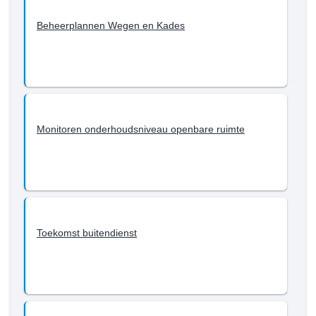
-
Wat
Beheerplannen Wegen en Kades
willen
we
bereiken
tot
en
met
Monitoren onderhoudsniveau openbare ruimte
2022?
-
Openbare
ruimte
Toekomst buitendienst