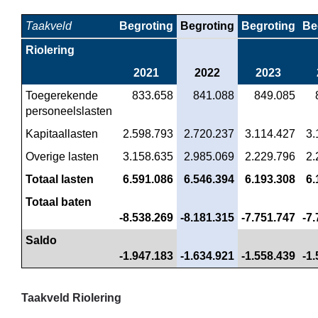
Taakveld
Begroting
Begroting
Begroting
Be
Riolering
2021
2022
2023
Toegerekende 
 833.658
 841.088
 849.085
personeelslasten
Kapitaallasten
 2.598.793
 2.720.237
 3.114.427
 3
Overige lasten
 3.158.635
 2.985.069
 2.229.796
 2
Totaal lasten
 6.591.086
 6.546.394
 6.193.308
 6
Totaal baten
-8.538.269
-8.181.315
-7.751.747
-7
Saldo
-1.947.183
-1.634.921
-1.558.439
-1
Taakveld Riolering