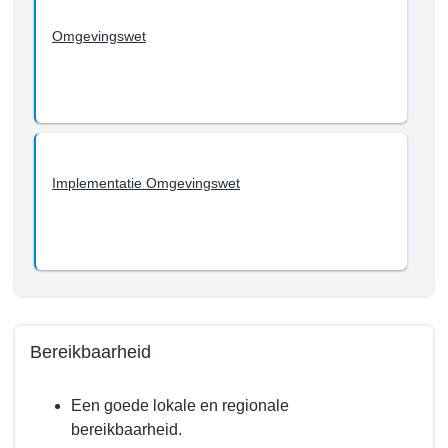
3.
Fysiek
Omgevingswet
-
Wat
willen
we
bereiken
tot
Implementatie Omgevingswet
en
met
2022?
-
Omgevingswet
Bereikbaarheid
Terug
Een goede lokale en regionale
naar
bereikbaarheid.
navigatie