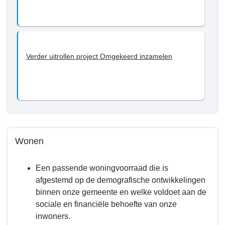
we
bereiken
tot
en
met
Verder uitrollen project Omgekeerd inzamelen
2022?
-
Afval
Wonen
Terug
Een passende woningvoorraad die is
naar
afgestemd op de demografische ontwikkelingen
navigatie
binnen onze gemeente en welke voldoet aan de
-
sociale en financiële behoefte van onze
Programma
inwoners.
3.