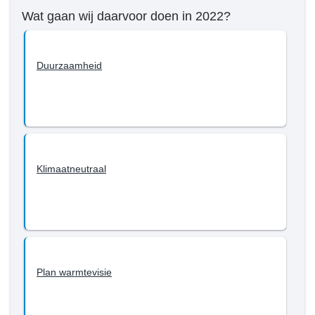
met
tot
Wat gaan wij daarvoor doen in 2022?
2022?
en
met
2022?
Duurzaamheid
-
Klimaat
Klimaatneutraal
Plan warmtevisie