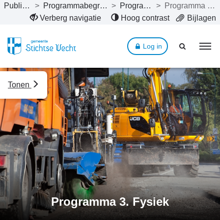
Publicaties
>
Programmabegroting 2022
>
Programma’s
>
Programma 3. Fysiek
Naar hoofdinhoud
Verberg navigatie
Hoog contrast
Bijlagen
Log in
Tonen
Programma 3. Fysiek