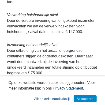
toe.
Verwerking huishoudelijk afval
Door de verdere invoering van omgekeerd inzamelen
verwachten we dat de verwerkingskosten voor
huishoudelijk afval dalen met circa € 147.000.
Inzameling huishoudelijk afval
Door uitbreiding van het areaal ondergrondse
containers stijgen de onderhoudskosten. Daarnaast
wordt door maatwerk bij de invoering van het
omgekeerd inzamelen een totale stijging op dit budget
begroot van € 75.000.
Op onze website worden cookies bijgehouden. Voor
Baten
meer informatie kijk in ons
Privacy Statement
.
Om 100% kostendekkendheid te realiseren in 2022
dalen de baten vanuit de afvalstoffenheffing met €
Alleen strikt noodzakelijk
Accepteren
/ 223
62.817. Voor het overzicht kostendekkendheid