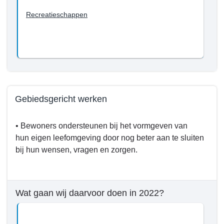
Recreatieschappen
Gebiedsgericht werken
Terug
• Bewoners ondersteunen bij het vormgeven van
naar
hun eigen leefomgeving door nog beter aan te sluiten
navigatie
bij hun wensen, vragen en zorgen.
-
Programma
3.
Fysiek
Wat gaan wij daarvoor doen in 2022?
-
Wat