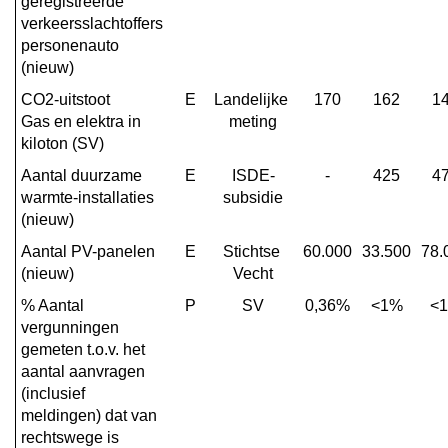
geregistreerde 
verkeersslachtoffers 
personenauto 
(nieuw)
CO2-uitstoot

E
Landelijke 
170
162
1
Gas en elektra in 
meting
kiloton (SV)
Aantal duurzame 
E
ISDE-
-
425
4
warmte-installaties 
subsidie
(nieuw)
Aantal PV-panelen 
E
Stichtse 
60.000
33.500
78.
(nieuw)
Vecht
% Aantal 
P
SV
0,36%
<1%
<
vergunningen 
gemeten t.o.v. het 
aantal aanvragen 
(inclusief 
meldingen) dat van 
rechtswege is 