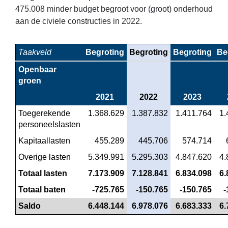
475.008 minder budget begroot voor (groot) onderhoud
aan de civiele constructies in 2022.
Taakveld
Begroting
Begroting
Begroting
Be
Openbaar 
groen
2021
2022
2023
Toegerekende 
 1.368.629
 1.387.832
 1.411.764
 1
personeelslasten
Kapitaallasten
 455.289
 445.706
 574.714
Overige lasten
 5.349.991
 5.295.303
 4.847.620
 4
Totaal lasten
 7.173.909
 7.128.841
 6.834.098
 6
Totaal baten
 -725.765
 -150.765
 -150.765
 
Saldo
 6.448.144
 6.978.076
 6.683.333
 6