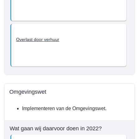
Overlast door verhuur
Omgevingswet
Terug
Implementeren van de Omgevingswet.
naar
navigatie
-
Wat gaan wij daarvoor doen in 2022?
Programma