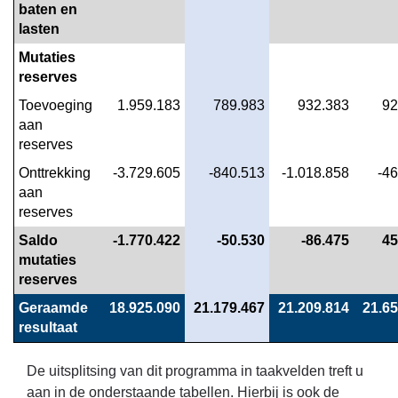
het
baten en 
kosten?
lasten
Mutaties 
reserves
Toevoeging 
 1.959.183
 789.983
 932.383
 9
aan 
reserves
Onttrekking 
 -3.729.605
 -840.513
 -1.018.858
 -4
aan 
reserves
Saldo 
 -1.770.422
 -50.530
 -86.475
 4
mutaties 
reserves
Geraamde 
 18.925.090
 21.179.467
 21.209.814
 21.6
resultaat
De uitsplitsing van dit programma in taakvelden treft u
aan in de onderstaande tabellen. Hierbij is ook de