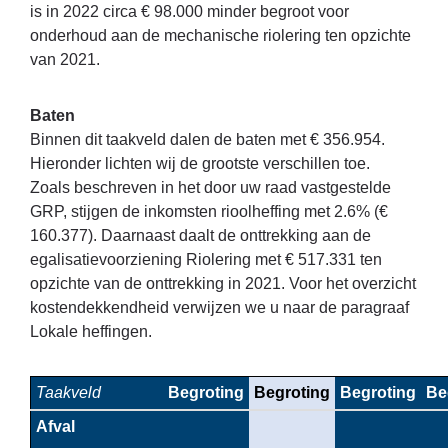
is in 2022 circa € 98.000 minder begroot voor
onderhoud aan de mechanische riolering ten opzichte
van 2021.
Baten
Binnen dit taakveld dalen de baten met € 356.954.
Hieronder lichten wij de grootste verschillen toe.
Zoals beschreven in het door uw raad vastgestelde
GRP, stijgen de inkomsten rioolheffing met 2.6% (€
160.377). Daarnaast daalt de onttrekking aan de
egalisatievoorziening Riolering met € 517.331 ten
opzichte van de onttrekking in 2021. Voor het overzicht
kostendekkendheid verwijzen we u naar de paragraaf
Lokale heffingen.
Taakveld
Begroting
Begroting
Begroting
Be
Afval