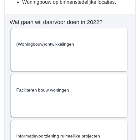
Woningbouw op binnenstedelijke locaties.
Fysiek
-
Wat
Wat gaan wij daarvoor doen in 2022?
willen
we
bereiken
(Woningbouw)ontwikkelingen
tot
en
met
2022?
-
Wonen
Faciliteren bouw woningen
Informatievoorziening ruimtelijke projecten