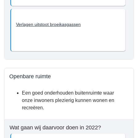
Verlagen uitstoot broeikasgassen
Openbare ruimte
Terug
Een goed onderhouden buitenruimte waar
naar
onze inwoners plezierig kunnen wonen en
navigatie
recreëren.
-
Programma
3.
Wat gaan wij daarvoor doen in 2022?
Fysiek