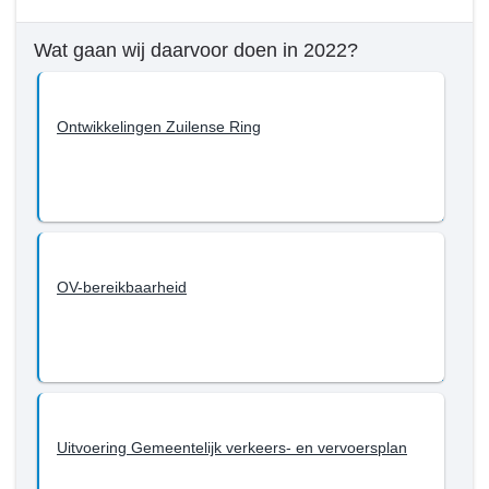
-
Programma
Wat gaan wij daarvoor doen in 2022?
3.
Fysiek
-
Ontwikkelingen Zuilense Ring
Wat
willen
we
bereiken
tot
en
OV-bereikbaarheid
met
2022?
-
Bereikbaarheid
Uitvoering Gemeentelijk verkeers- en vervoersplan