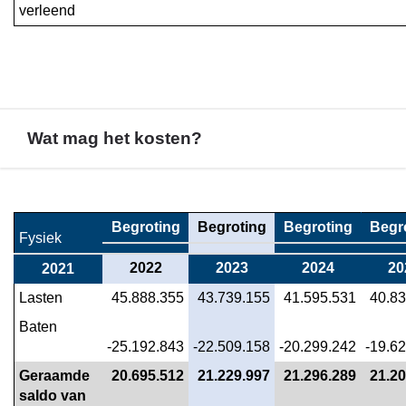
verleend
Wat mag het kosten?
Terug
naar
Begroting
Begroting
Begroting
Begr
navigatie
Fysiek
-
2022
2023
2024
20
2021
Programma
Lasten
 45.888.355
 43.739.155
 41.595.531
 40.8
3.
Fysiek
Baten
-
-25.192.843
-22.509.158
-20.299.242
-19.6
Wat
Geraamde 
 20.695.512
 21.229.997
 21.296.289
 21.2
mag
saldo van 