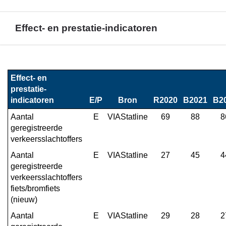
Effect- en prestatie-indicatoren
Terug
naar
Effect- en 
navigatie
prestatie-
-
indicatoren
E/P
Bron
R2020
B2021
B2
Programma
Aantal 
E
VIAStatline
69
88
8
3.
geregistreerde 
Fysiek
verkeersslachtoffers
-
Aantal 
E
VIAStatline
27
45
4
Effect-
geregistreerde 
en
verkeersslachtoffers 
prestatie-
fiets/bromfiets 
indicatoren
(nieuw)
Aantal 
E
VIAStatline
29
28
2