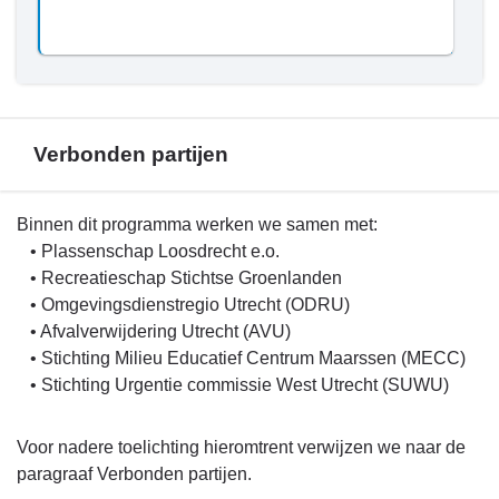
Verbonden partijen
Terug
Binnen dit programma werken we samen met:
naar
• Plassenschap Loosdrecht e.o.
navigatie
• Recreatieschap Stichtse Groenlanden
-
• Omgevingsdienstregio Utrecht (ODRU)
Programma
• Afvalverwijdering Utrecht (AVU)
3.
• Stichting Milieu Educatief Centrum Maarssen (MECC)
Fysiek
• Stichting Urgentie commissie West Utrecht (SUWU)
-
Verbonden
Voor nadere toelichting hieromtrent verwijzen we naar de
partijen
paragraaf Verbonden partijen.