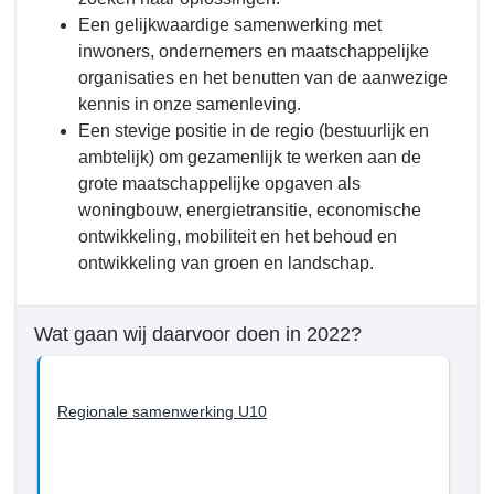
Programma
Een gelijkwaardige samenwerking met
1.
inwoners, ondernemers en maatschappelijke
Bestuur
organisaties en het benutten van de aanwezige
-
kennis in onze samenleving.
Wat
Een stevige positie in de regio (bestuurlijk en
willen
ambtelijk) om gezamenlijk te werken aan de
we
grote maatschappelijke opgaven als
bereiken
woningbouw, energietransitie, economische
tot
ontwikkeling, mobiliteit en het behoud en
en
ontwikkeling van groen en landschap.
met
2022?
-
Wat gaan wij daarvoor doen in 2022?
Een
nieuwe
bestuursstijl
Regionale samenwerking U10