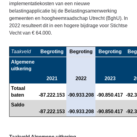
implementatiekosten van een nieuwe
belastingapplicatie bij de Belastingsamenwerking
gemeenten en hoogheemraadschap Utrecht (BghU). In
2022 resulteert dit in een hogere bijdrage voor Stichtse
Vecht van € 64.000.
Taakveld
Begroting
Begroting
Begroting
Beg
Algemene 
uitkering
2021
2022
2023
2
Totaal 
baten
-87.222.153
-90.933.208
-90.850.417
-92.
Saldo
-87.222.153
-90.933.208
-90.850.417
-92.
Taakveld Algemene uitkering