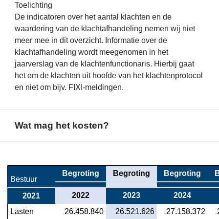
Toelichting
De indicatoren over het aantal klachten en de
waardering van de klachtafhandeling nemen wij niet
meer mee in dit overzicht. Informatie over de
klachtafhandeling wordt meegenomen in het
jaarverslag van de klachtenfunctionaris. Hierbij gaat
het om de klachten uit hoofde van het klachtenprotocol
en niet om bijv. FIXI-meldingen.
Wat mag het kosten?
Terug
naar
Begroting
Begroting
Begroting
B
navigatie
Bestuur
-
2022
2023
2024
2021
Programma
Lasten
 26.458.840
 26.521.626
 27.158.372
1.