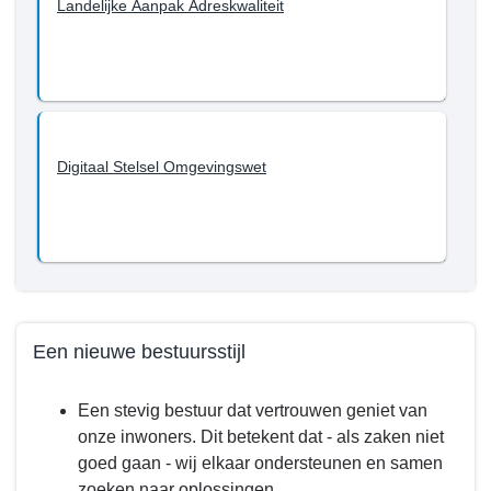
Landelijke Aanpak Adreskwaliteit
Digitaal Stelsel Omgevingswet
Een nieuwe bestuursstijl
Terug
Een stevig bestuur dat vertrouwen geniet van
naar
onze inwoners. Dit betekent dat - als zaken niet
navigatie
goed gaan - wij elkaar ondersteunen en samen
-
zoeken naar oplossingen.