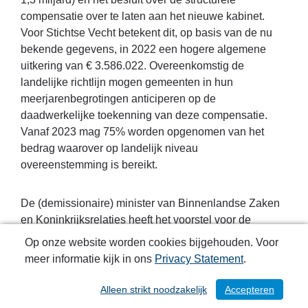
compensatie over te laten aan het nieuwe kabinet.
Voor Stichtse Vecht betekent dit, op basis van de nu
bekende gegevens, in 2022 een hogere algemene
uitkering van € 3.586.022. Overeenkomstig de
landelijke richtlijn mogen gemeenten in hun
meerjarenbegrotingen anticiperen op de
daadwerkelijke toekenning van deze compensatie.
Vanaf 2023 mag 75% worden opgenomen van het
bedrag waarover op landelijk niveau
overeenstemming is bereikt.
De (demissionaire) minister van Binnenlandse Zaken
en Koninkrijksrelaties heeft het voorstel voor de
herijking van het Gemeentefonds (ingangsjaar 2023)
Op onze website worden cookies bijgehouden. Voor
ter advisering aangeboden aan de Raad voor het
meer informatie kijk in ons
Privacy Statement
.
Openbaar Bestuur (ROB). Uit de eerste reactie van de
ROB op het herijkingsvoorstel heeft de minister
Alleen strikt noodzakelijk
Accepteren
/ 223
geconcludeerd dat aanpassingen in het voorstel nodig