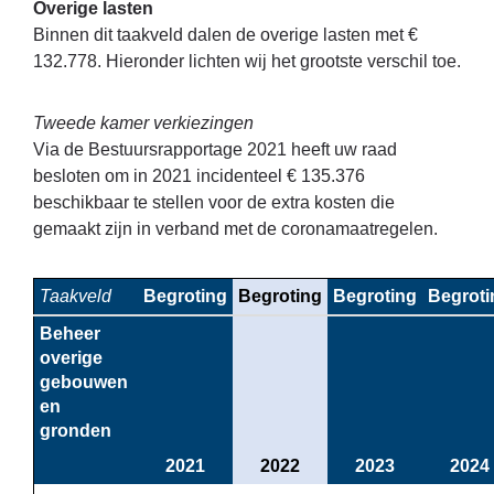
Overige lasten
Binnen dit taakveld dalen de overige lasten met €
132.778. Hieronder lichten wij het grootste verschil toe.
Tweede kamer verkiezingen
Via de Bestuursrapportage 2021 heeft uw raad
besloten om in 2021 incidenteel € 135.376
beschikbaar te stellen voor de extra kosten die
gemaakt zijn in verband met de coronamaatregelen.
Taakveld
Begroting
Begroting
Begroting
Begroti
Beheer 
overige 
gebouwen 
en 
gronden
2021
2022
2023
2024