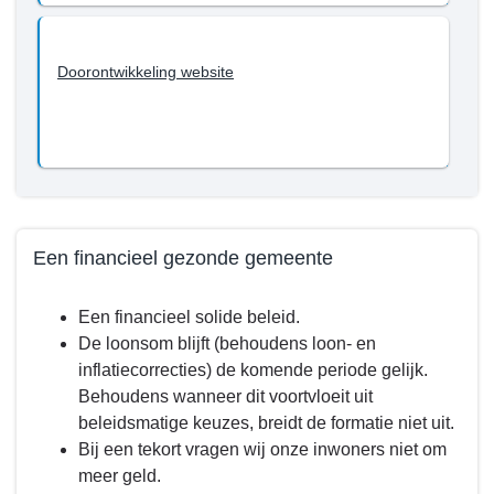
Doorontwikkeling website
Een financieel gezonde gemeente
Terug
Een financieel solide beleid.
naar
De loonsom blijft (behoudens loon- en
navigatie
inflatiecorrecties) de komende periode gelijk.
-
Behoudens wanneer dit voortvloeit uit
Programma
beleidsmatige keuzes, breidt de formatie niet uit.
1.
Bij een tekort vragen wij onze inwoners niet om
Bestuur
meer geld.
-