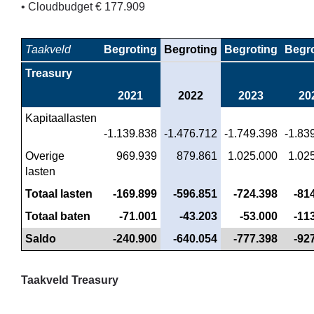
• Cloudbudget € 177.909
Taakveld
Begroting
Begroting
Begroting
Begr
Treasury
2021
2022
2023
20
Kapitaallasten
-1.139.838
-1.476.712
-1.749.398
-1.83
Overige 
 969.939
 879.861
 1.025.000
 1.02
lasten
Totaal lasten
 -169.899
 -596.851
 -724.398
 -81
Totaal baten
 -71.001
 -43.203
 -53.000
 -11
Saldo
 -240.900
 -640.054
 -777.398
 -92
Taakveld Treasury