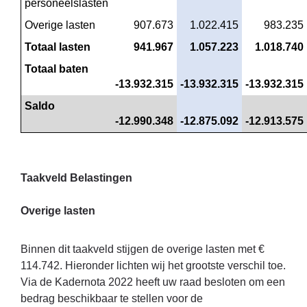
personeelslasten
Overige lasten
 907.673
 1.022.415
 983.235
Totaal lasten
 941.967
 1.057.223
 1.018.740
Totaal baten
-13.932.315
-13.932.315
-13.932.315
Saldo
-12.990.348
-12.875.092
-12.913.575
Taakveld Belastingen
Overige lasten
Binnen dit taakveld stijgen de overige lasten met €
114.742. Hieronder lichten wij het grootste verschil toe.
Via de Kadernota 2022 heeft uw raad besloten om een
bedrag beschikbaar te stellen voor de