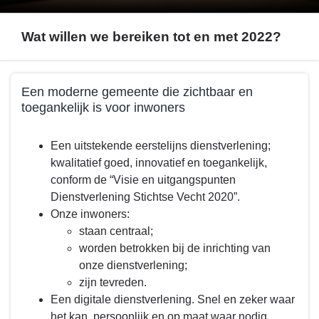
Wat willen we bereiken tot en met 2022?
Terug
Een moderne gemeente die zichtbaar en
naar
toegankelijk is voor inwoners
navigatie
-
Terug
Een uitstekende eerstelijns dienstverlening;
Programma
naar
kwalitatief goed, innovatief en toegankelijk,
1.
navigatie
conform de “Visie en uitgangspunten
Bestuur
-
Dienstverlening Stichtse Vecht 2020”.
-
Programma
Onze inwoners:
Wat
1.
staan centraal;
willen
Bestuur
worden betrokken bij de inrichting van
we
-
onze dienstverlening;
bereiken
Wat
zijn tevreden.
tot
willen
Een digitale dienstverlening. Snel en zeker waar
en
we
het kan, persoonlijk en op maat waar nodig.