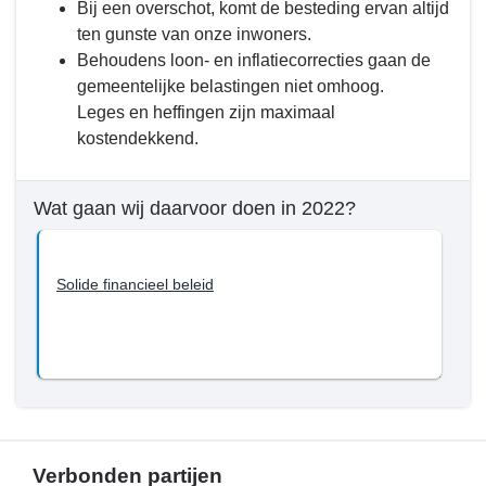
Bij een overschot, komt de besteding ervan altijd
Wat
ten gunste van onze inwoners.
willen
Behoudens loon- en inflatiecorrecties gaan de
we
gemeentelijke belastingen niet omhoog.
bereiken
Leges en heffingen zijn maximaal
tot
kostendekkend.
en
met
2022?
Wat gaan wij daarvoor doen in 2022?
-
Een
financieel
Solide financieel beleid
gezonde
gemeente
Verbonden partijen