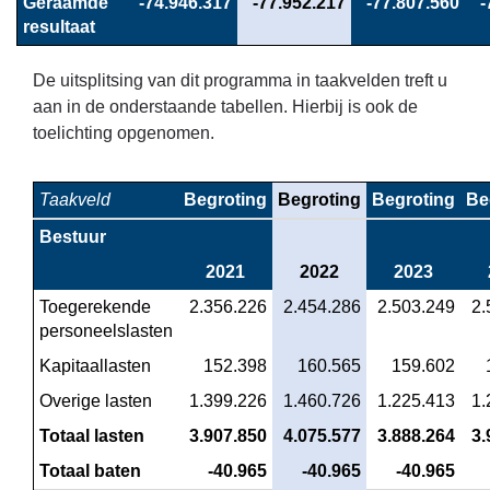
Geraamde 
 -74.946.317
 -77.952.217
 -77.807.560
 
resultaat
De uitsplitsing van dit programma in taakvelden treft u
aan in de onderstaande tabellen. Hierbij is ook de
toelichting opgenomen.
Taakveld
Begroting
Begroting
Begroting
Be
Bestuur
2021
2022
2023
Toegerekende 
 2.356.226
 2.454.286
 2.503.249
 2
personeelslasten
Kapitaallasten
 152.398
 160.565
 159.602
Overige lasten
 1.399.226
 1.460.726
 1.225.413
 1
Totaal lasten
 3.907.850
 4.075.577
 3.888.264
 3
Totaal baten
 -40.965
 -40.965
 -40.965