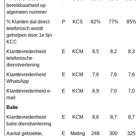
bereikbaarheid op 
algemeen nummer
% Klanten dat direct 
P
KCS
82%
77%
85
telefonisch wordt 
geholpen door 1e lijn 
KCC
Klanttevredenheid 
E
KCM
8,5
8,2
8,3
telefonische 
dienstverlening
Klanttevredenheid 
E
KCM
7,6
7,6
7,6
WhatsApp
Klanttevredenheid e-
E
KCM
6,9
7,0
7,0
mail
Balie
Klanttevredenheid 
E
KCM
8,6
8,7
8,7
balie dienstverlening
Aantal geboekte, 
E
Meting
248
300
325