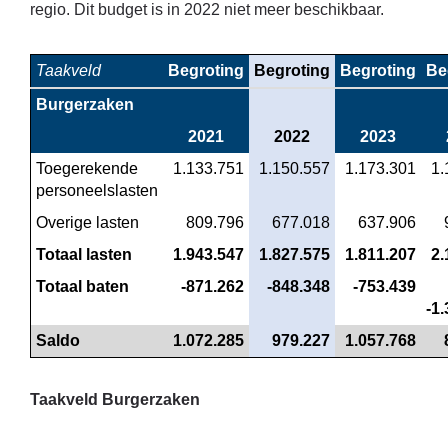
regio. Dit budget is in 2022 niet meer beschikbaar.
Taakveld
Begroting
Begroting
Begroting
Be
Burgerzaken
2021
2022
2023
Toegerekende 
 1.133.751
 1.150.557
 1.173.301
 1
personeelslasten
Overige lasten
 809.796
 677.018
 637.906
Totaal lasten
 1.943.547
 1.827.575
 1.811.207
 2
Totaal baten
 -871.262
 -848.348
 -753.439
-1
Saldo
 1.072.285
 979.227
 1.057.768
Taakveld Burgerzaken