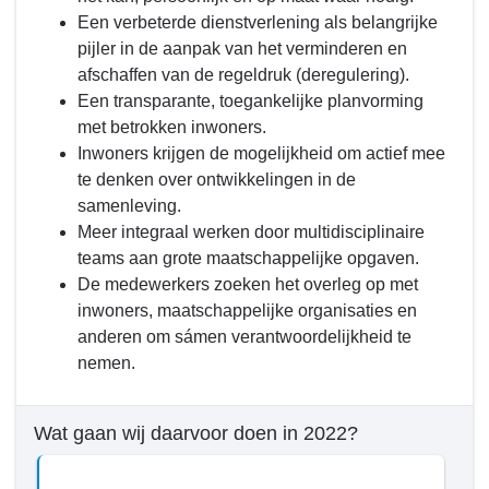
met
bereiken
Een verbeterde dienstverlening als belangrijke
2022?
tot
pijler in de aanpak van het verminderen en
en
afschaffen van de regeldruk (deregulering).
met
Een transparante, toegankelijke planvorming
2022?
met betrokken inwoners.
-
Inwoners krijgen de mogelijkheid om actief mee
Een
te denken over ontwikkelingen in de
moderne
samenleving.
gemeente
Meer integraal werken door multidisciplinaire
die
teams aan grote maatschappelijke opgaven.
zichtbaar
De medewerkers zoeken het overleg op met
en
inwoners, maatschappelijke organisaties en
toegankelijk
anderen om sámen verantwoordelijkheid te
is
nemen.
voor
inwoners
Wat gaan wij daarvoor doen in 2022?