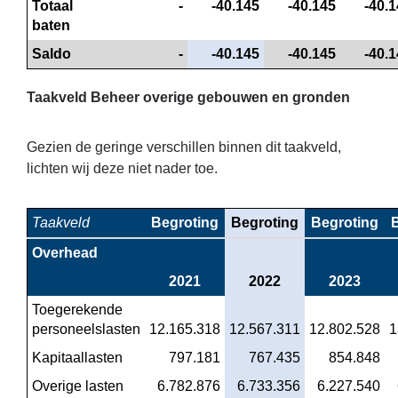
Totaal 
 -
 -40.145
 -40.145
 -40.
baten
Saldo
 -
 -40.145
 -40.145
 -40.
Taakveld Beheer overige gebouwen en gronden
Gezien de geringe verschillen binnen dit taakveld,
lichten wij deze niet nader toe.
Taakveld
Begroting
Begroting
Begroting
Overhead
2021
2022
2023
Toegerekende 
personeelslasten
12.165.318
12.567.311
12.802.528
1
Kapitaallasten
 797.181
 767.435
 854.848
Overige lasten
 6.782.876
 6.733.356
 6.227.540