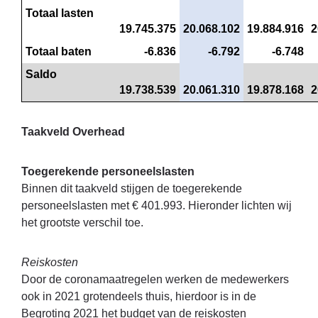
Totaal lasten
19.745.375
20.068.102
19.884.916
2
Totaal baten
 -6.836
 -6.792
 -6.748
Saldo
19.738.539
20.061.310
19.878.168
2
Taakveld Overhead
Toegerekende personeelslasten
Binnen dit taakveld stijgen de toegerekende
personeelslasten met € 401.993. Hieronder lichten wij
het grootste verschil toe.
Reiskosten
Door de coronamaatregelen werken de medewerkers
ook in 2021 grotendeels thuis, hierdoor is in de
Begroting 2021 het budget van de reiskosten