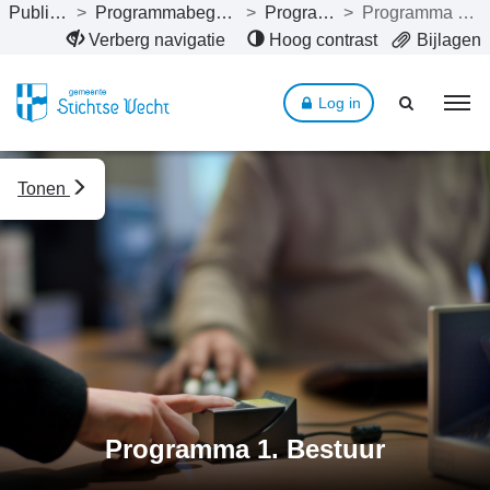
Publicaties
>
Programmabegroting 2022
>
Programma’s
>
Programma 1. Bestuur
Naar hoofdinhoud
Verberg navigatie
Hoog contrast
Bijlagen
Log in
Tonen
Programma 1. Bestuur