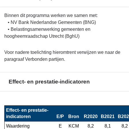
Terug
Binnen dit programma werken we samen met:
naar
• NV Bank Nederlandse Gemeenten (BNG)
navigatie
• Belastingsamenwerking gemeenten en
-
hoogheemraadschap Utrecht (BghU)
Programma
1.
Voor nadere toelichting hieromtrent verwijzen we naar de
Bestuur
paragraaf Verbonden partijen.
-
Verbonden
partijen
Effect- en prestatie-indicatoren
Terug
naar
Effect- en prestatie-
navigatie
indicatoren
E/P
Bron
R2020
B2021
B202
-
Waardering 
E
KCM
8,2
8,1
8,2
Programma