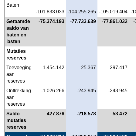
Bestuur
Baten
-
-101.833.033
-104.255.265
-105.019.404
-1
Wat
Geraamde 
 -75.374.193
 -77.733.639
 -77.861.032
 
mag
saldo van 
het
baten en 
kosten?
lasten
Mutaties 
reserves
Toevoeging 
 1.454.142
 25.367
 297.417
aan 
reserves
Onttrekking 
 -1.026.266
 -243.945
 -243.945
aan 
reserves
Saldo 
 427.876
 -218.578
 53.472
mutaties 
reserves