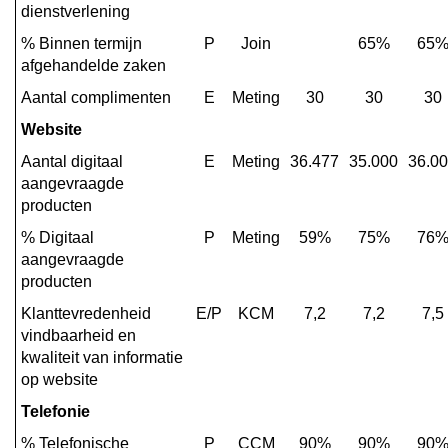
dienstverlening
1.
Bestuur
% Binnen termijn 
P
Join
65%
65
afgehandelde zaken
-
Effect-
Aantal complimenten
E
Meting
30
30
30
en
Website
prestatie-
Aantal digitaal 
E
Meting
36.477
35.000
36.0
indicatoren
aangevraagde 
producten
% Digitaal 
P
Meting
59%
75%
76
aangevraagde 
producten
Klanttevredenheid 
E/P
KCM
7,2
7,2
7,5
vindbaarheid en 
kwaliteit van informatie 
op website
Telefonie
% Telefonische 
P
CCM
90%
90%
90