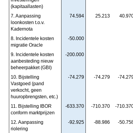
(kapitaallasten)
7. Aanpassing 
74.594
25.213
40.97
loonkosten t.o.v. 
Kadernota
8. Incidentele kosten 
-50.000
migratie Oracle
9. Incidentele kosten 
-200.000
aanbesteding nieuw 
beheerpakket (GBI)
10. Bijstelling 
-74.279
-74.279
-74.27
Vastgoed (pand 
verkocht, geen 
huuropbrengsten, etc.)
11. Bijstelling IBOR 
-633.370
-710.370
-710.37
conform marktprijzen
12. Aanpassing 
-92.925
-88.986
-50.75
riolering