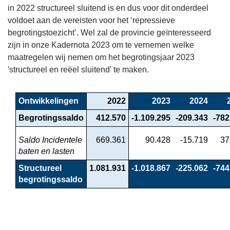
in 2022 structureel sluitend is en dus voor dit onderdeel
voldoet aan de vereisten voor het ‘repressieve
begrotingstoezicht’. Wel zal de provincie geïnteresseerd
zijn in onze Kadernota 2023 om te vernemen welke
maatregelen wij nemen om het begrotingsjaar 2023
'structureel en reëel sluitend' te maken.
Ontwikkelingen
2022
2023
2024
Begrotingssaldo
412.570
-1.109.295
-209.343
-782
Saldo Incidentele 
669.361
90.428
-15.719
37
baten en lasten
Structureel 
1.081.931
-1.018.867
-225.062
-744
begrotingssaldo