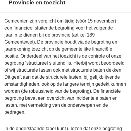
Provincie en toezicht
Terug
Gemeenten zijn verplicht om tijdig (vóór 15 november)
naar
een financieel sluitende begroting voor het volgende
navigatie
jaar in te dienen bij de provincie (artikel 189
-
Gemeentewet). De provincie houdt via de begroting en
Financieel
jaarrekening toezicht op de gemeentelijke financiële
beeld
positie. Onderdeel van het toezicht is de controle of onze
-
begroting ‘structureel sluitend’ is. Hierbij wordt beoordeeld
Provincie
of wij structurele lasten ook met structurele baten dekken.
en
Dit geeft aan dat de structurele lasten, bij gelijkblijvende
toezicht
omstandigheden, ook op de langere termijn gedekt kunnen
worden (de robuustheid van de begroting). De financiële
begroting bevat een overzicht van incidentele baten en
lasten, met vermelding van de onderwerpen en de
bedragen.
In de onderstaande tabel kunt u lezen dat onze begroting