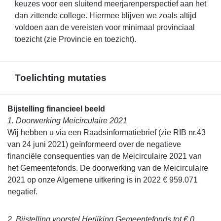
keuzes voor een sluitend meerjarenperspectief aan het
dan zittende college. Hiermee blijven we zoals altijd
voldoen aan de vereisten voor minimaal provinciaal
toezicht (zie Provincie en toezicht).
Toelichting mutaties
Terug
Bijstelling financieel beeld
naar
1. Doorwerking Meicirculaire 2021
navigatie
Wij hebben u via een Raadsinformatiebrief (zie RIB nr.43
-
van 24 juni 2021) geïnformeerd over de negatieve
Financieel
financiële consequenties van de Meicirculaire 2021 van
beeld
het Gemeentefonds. De doorwerking van de Meicirculaire
-
2021 op onze Algemene uitkering is in 2022 € 959.071
Toelichting
negatief.
mutaties
2. Bijstelling voorstel Herijking Gemeentefonds tot € 0