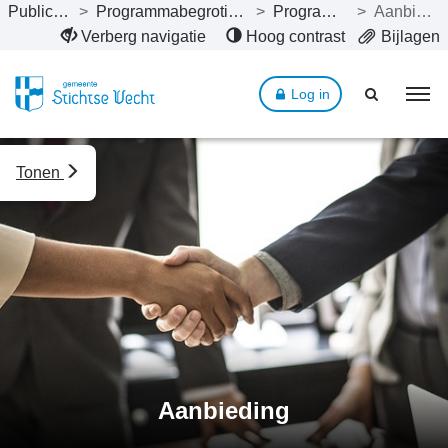
Publicaties
>
Programmabegroting 2022
>
Programma’s
>
Aanbieding
Naar hoofdinhoud
Verberg navigatie
Hoog contrast
Bijlagen
Log in
Tonen
Aanbieding