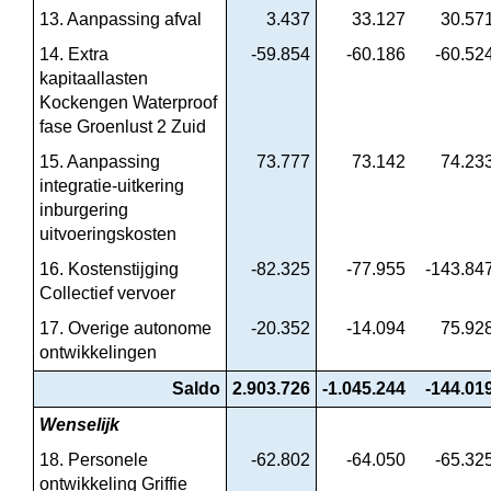
13. Aanpassing afval
3.437
33.127
30.57
14. Extra 
-59.854
-60.186
-60.52
kapitaallasten 
Kockengen Waterproof 
fase Groenlust 2 Zuid
15. Aanpassing 
73.777
73.142
74.23
integratie-uitkering 
inburgering 
uitvoeringskosten
16. Kostenstijging 
-82.325
-77.955
-143.84
Collectief vervoer
17. Overige autonome 
-20.352
-14.094
75.92
ontwikkelingen
Saldo
2.903.726
-1.045.244
-144.01
Wenselijk
18. Personele 
-62.802
-64.050
-65.32
ontwikkeling Griffie