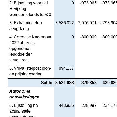
2. Bijstelling voorstel 
0
-973.965
-973.96
Herijking 
Gemeentefonds tot € 0
3. Extra middelen 
3.586.022
2.976.071
2.793.90
Jeugdzorg
4. Correctie Kadernota 
0
-800.000
-800.00
2022 al reeds 
opgenomen 
jeugdgelden 
structureel
5. Vrijval stelpost loon- 
894.137
en prijsindexering
Saldo
3.521.088
-379.853
439.88
Autonome 
ontwikkelingen
6. Bijstelling na 
443.935
228.997
234.17
actualisatie 
investeringen 