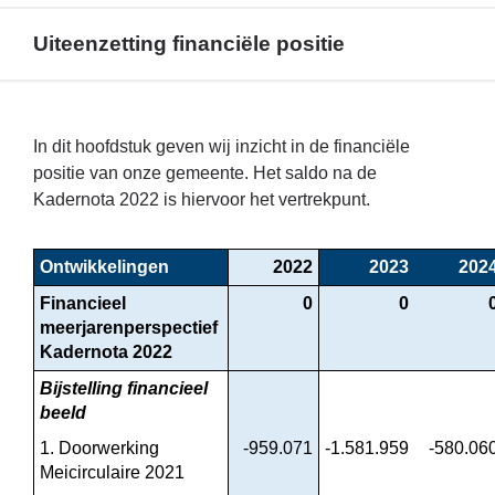
Uiteenzetting financiële positie
Terug
naar
In dit hoofdstuk geven wij inzicht in de financiële
navigatie
positie van onze gemeente. Het saldo na de
-
Kadernota 2022 is hiervoor het vertrekpunt.
Financieel
beeld
Ontwikkelingen
2022
2023
202
-
Uiteenzetting
Financieel 
0
0
financiële
meerjarenperspectief 
positie
Kadernota 2022
Bijstelling financieel 
beeld
1. Doorwerking 
-959.071
-1.581.959
-580.06
Meicirculaire 2021