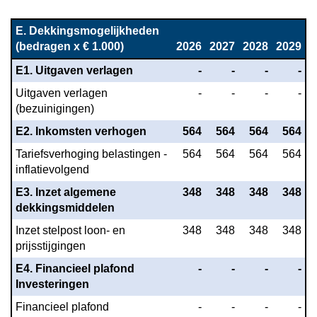
Terug
naar
E. Dekkingsmogelijkheden 
navigatie
(bedragen x € 1.000)
2026
2027
2028
2029
-
E1. Uitgaven verlagen
 -
 -
 -
 -
Toelichting
autonome
Uitgaven verlagen 
 -
 -
 -
 -
ontwikkelingen
(bezuinigingen)
en
E2. Inkomsten verhogen
 564
 564
 564
 564
dekkingsmogelijkheden
Tariefsverhoging belastingen - 
 564
 564
 564
 564
-
inflatievolgend
E.
Dekkingsmogelijkheden
E3. Inzet algemene 
 348
 348
 348
 348
dekkingsmiddelen
Inzet stelpost loon- en 
 348
 348
 348
 348
prijsstijgingen
E4. Financieel plafond 
 -
 -
 -
 -
Investeringen
Financieel plafond 
 -
 -
 -
 -