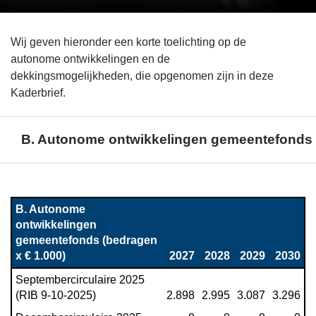
Wij geven hieronder een korte toelichting op de
autonome ontwikkelingen en de
dekkingsmogelijkheden, die opgenomen zijn in deze
Kaderbrief.
B. Autonome ontwikkelingen gemeentefonds
Terug
naar
B. Autonome 
navigatie
ontwikkelingen 
-
gemeentefonds (bedragen 
Toelichting
x € 1.000)
2027
2028
2029
2030
autonome
Septembercirculaire 2025 
ontwikkelingen
(RIB 9-10-2025)
2.898
2.995
3.087
3.296
en