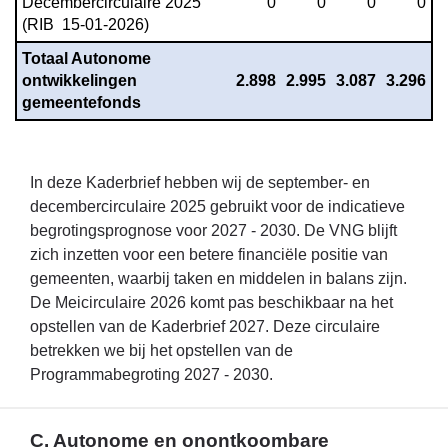
Decembercirculaire 2025 
0
0
0
0
dekkingsmogelijkheden
(RIB  15-01-2026)
-
B.
Totaal Autonome 
Autonome
ontwikkelingen 
2.898
2.995
3.087
3.296
ontwikkelingen
gemeentefonds
gemeentefonds
In deze Kaderbrief hebben wij de september- en
decembercirculaire 2025 gebruikt voor de indicatieve
begrotingsprognose voor 2027 - 2030. De VNG blijft
zich inzetten voor een betere financiële positie van
gemeenten, waarbij taken en middelen in balans zijn.
De Meicirculaire 2026 komt pas beschikbaar na het
opstellen van de Kaderbrief 2027. Deze circulaire
betrekken we bij het opstellen van de
Programmabegroting 2027 - 2030.
C. Autonome en onontkoombare