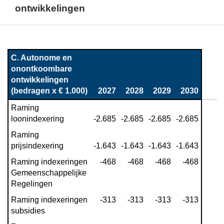
ontwikkelingen
Terug
naar
C. Autonome en 
navigatie
onontkoombare 
-
ontwikkelingen 
Toelichting
(bedragen x € 1.000)
2027
2028
2029
2030
autonome
Raming 
ontwikkelingen
loonindexering
-2.685
-2.685
-2.685
-2.685
en
Raming 
dekkingsmogelijkheden
prijsindexering
-1.643
-1.643
-1.643
-1.643
-
C.
Raming indexeringen 
 -468
 -468
 -468
 -468
Autonome
Gemeenschappelijke 
en
Regelingen
onontkoombare
Raming indexeringen 
 -313
 -313
 -313
 -313
ontwikkelingen
subsidies