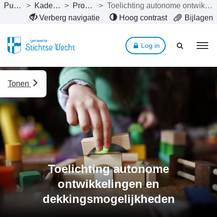
Publicaties
>
Kaderbrief 2027
>
Programma’s
>
Toelichting autonome ontwikkelingen en dekkingsmogelijkheden
Naar hoofdinhoud
Verberg navigatie
Hoog contrast
Bijlagen
Log in
Tonen
Toelichting autonome
ontwikkelingen en
dekkingsmogelijkheden