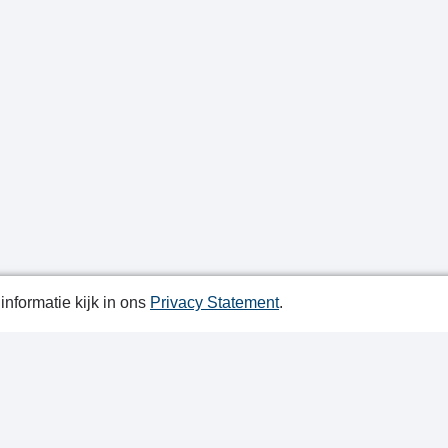
nformatie kijk in ons
Privacy Statement
.
atiedatum: 21-05-2026
ctgegevens
y Statement
ap