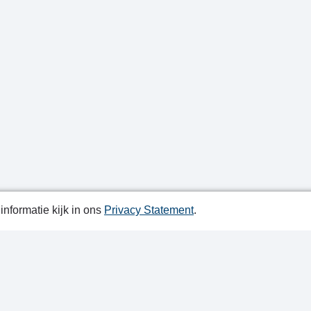
nformatie kijk in ons
Privacy Statement
.
atiedatum: 15-05-2024
ctgegevens
y Statement
ap