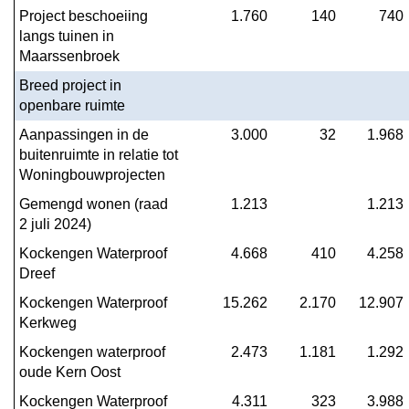
Project beschoeiing 
1.760
140
740
langs tuinen in 
Maarssenbroek
Breed project in 
openbare ruimte
Aanpassingen in de 
3.000
32
1.968
buitenruimte in relatie tot 
Woningbouwprojecten
Gemengd wonen (raad 
1.213
1.213
2 juli 2024)
Kockengen Waterproof 
4.668
410
4.258
Dreef
Kockengen Waterproof 
15.262
2.170
12.907
Kerkweg
Kockengen waterproof 
2.473
1.181
1.292
oude Kern Oost
Kockengen Waterproof 
4.311
323
3.988