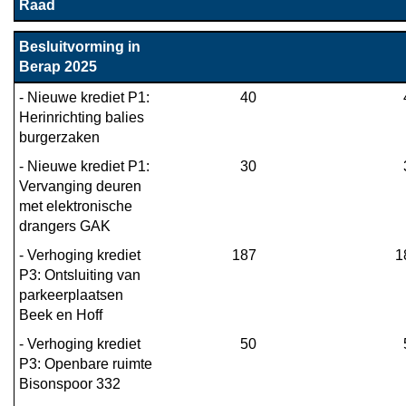
Raad
Besluitvorming in 
Berap 2025
- Nieuwe krediet P1: 
40
Herinrichting balies 
burgerzaken
- Nieuwe krediet P1: 
30
Vervanging deuren 
met elektronische 
drangers GAK
- Verhoging krediet 
187
1
P3: Ontsluiting van 
parkeerplaatsen 
Beek en Hoff
- Verhoging krediet 
50
P3: Openbare ruimte 
Bisonspoor 332