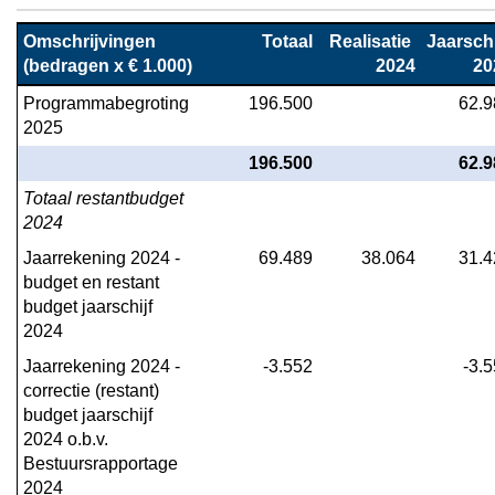
Omschrijvingen

Totaal
Realisatie 
Jaarschij
(bedragen x € 1.000)
2024
20
Programmabegroting 
196.500
62.9
2025
196.500
62.9
Totaal restantbudget 
2024
Jaarrekening 2024 - 
69.489
38.064
31.4
budget en restant 
budget jaarschijf 
2024
Jaarrekening 2024 - 
-3.552
-3.
correctie (restant) 
budget jaarschijf 
2024 o.b.v. 
Bestuursrapportage 
2024