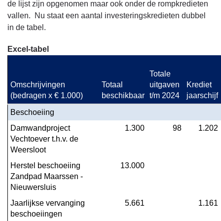
Bijlage
de lijst zijn opgenomen maar ook onder de rompkredieten
1.
vallen. Nu staat een aantal investeringskredieten dubbel
Investeringen
in de tabel.
-
Excel-tabel
Programma
3
Totale 
Fysiek
Omschrijvingen 
Totaal 
uitgaven 
Krediet 
(bedragen x € 1.000)
beschikbaar
t/m 2024
jaarschijf
Beschoeiing
Damwandproject 
1.300
98
1.202
Vechtoever t.h.v. de 
Weersloot
Herstel beschoeiing 
13.000
Zandpad Maarssen - 
Nieuwersluis
Jaarlijkse vervanging 
5.661
1.161
beschoeiingen