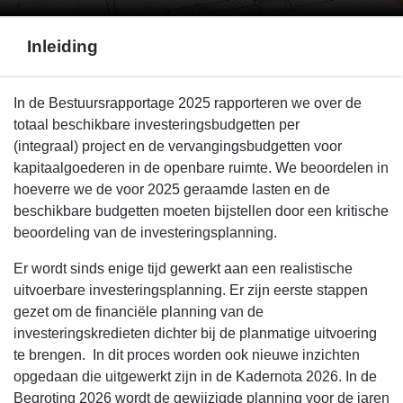
Inleiding
Terug
In de Bestuursrapportage 2025 rapporteren we over de
naar
totaal beschikbare investeringsbudgetten per
navigatie
(integraal) project en de vervangingsbudgetten voor
-
kapitaalgoederen in de openbare ruimte. We beoordelen in
Bijlage
hoeverre we de voor 2025 geraamde lasten en de
1.
beschikbare budgetten moeten bijstellen door een kritische
Investeringen
beoordeling van de investeringsplanning.
-
Er wordt sinds enige tijd gewerkt aan een realistische
Inleiding
uitvoerbare investeringsplanning. Er zijn eerste stappen
gezet om de financiële planning van de
investeringskredieten dichter bij de planmatige uitvoering
te brengen. In dit proces worden ook nieuwe inzichten
opgedaan die uitgewerkt zijn in de Kadernota 2026. In de
Begroting 2026 wordt de gewijzigde planning voor de jaren