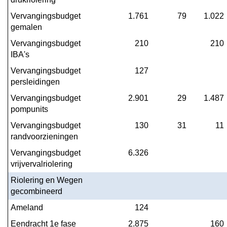
Vervangingsbudget 
1.761
79
1.022
gemalen
Vervangingsbudget 
210
210
IBA's
Vervangingsbudget 
127
persleidingen
Vervangingsbudget 
2.901
29
1.487
pompunits
Vervangingsbudget 
130
31
11
randvoorzieningen
Vervangingsbudget 
6.326
vrijvervalriolering
Riolering en Wegen 
gecombineerd
Ameland
124
Eendracht 1e fase
2.875
160