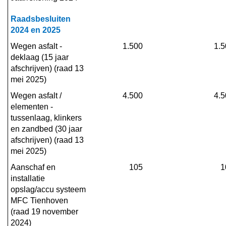
Raadsbesluiten 
2024 en 2025
Wegen asfalt - 
1.500
1.5
deklaag (15 jaar 
afschrijven) (raad 13 
mei 2025)
Wegen asfalt / 
4.500
4.5
elementen - 
tussenlaag, klinkers 
en zandbed (30 jaar 
afschrijven) (raad 13 
mei 2025)
Aanschaf en 
105
1
installatie 
opslag/accu systeem 
MFC Tienhoven 
(raad 19 november 
2024)