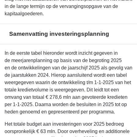
in de lange termijn op de vervangingsopgave van de
kapitaalgoederen.
Samenvatting investeringsplanning
Terug
In de eerste tabel hieronder wordt inzicht gegeven in
naar
de meerjarenplanning op basis van de begroting 2025
navigatie
en de ontwikkelingen van de jaarschijf 2025 als gevolg van
-
de jaarstukken 2024. Hierop aansluitend wordt een tabel
Bijlage
weergegeven waarin de ontwikkeling t/m 1-1-2025 van het
1.
totale kredietvolume is weergegeven. Dit leidt tot een
Investeringen
omvang van totaal € 278,6 mln aan gevoteerde kredieten
-
per 1-1-2025. Daarna worden de besluiten in 2025 tot op
Samenvatting
heden genoemd en gepresenteerd per programma.
investeringsplanning
Het totale budget aan investeringen voor 2025 bedroeg
oorspronkelijk € 63 mln. Door overheveling en additionele