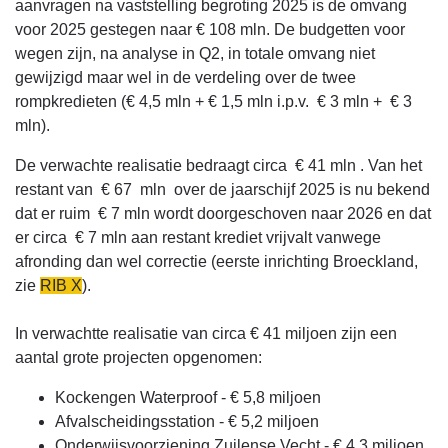
aanvragen na vaststelling begroting 2025 is de omvang
voor 2025 gestegen naar € 108 mln. De budgetten voor
wegen zijn, na analyse in Q2, in totale omvang niet
gewijzigd maar wel in de verdeling over de twee
rompkredieten (€ 4,5 mln + € 1,5 mln i.p.v. € 3 mln + € 3
mln).
De verwachte realisatie bedraagt circa € 41 mln . Van het
restant van € 67 mln over de jaarschijf 2025 is nu bekend
dat er ruim € 7 mln wordt doorgeschoven naar 2026 en dat
er circa € 7 mln aan restant krediet vrijvalt vanwege
afronding dan wel correctie (eerste inrichting Broeckland,
zie
RIB X
).
In verwachtte realisatie van circa € 41 miljoen zijn een
aantal grote projecten opgenomen:
Kockengen Waterproof - € 5,8 miljoen
Afvalscheidingsstation - € 5,2 miljoen
Onderwijsvoorziening Zuilense Vecht - € 4,3 miljoen