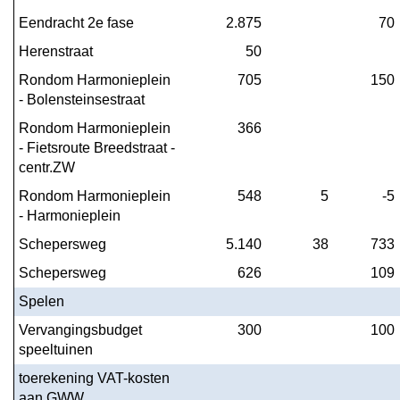
Eendracht 2e fase
2.875
70
Herenstraat
50
Rondom Harmonieplein 
705
150
- Bolensteinsestraat
Rondom Harmonieplein 
366
- Fietsroute Breedstraat - 
centr.ZW
Rondom Harmonieplein 
548
5
-5
- Harmonieplein
Schepersweg
5.140
38
733
Schepersweg
626
109
Spelen
Vervangingsbudget 
300
100
speeltuinen
toerekening VAT-kosten 
aan GWW