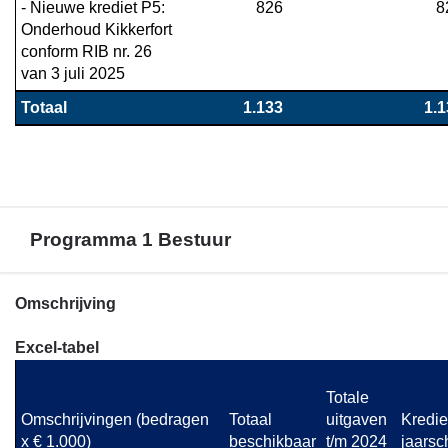
- Nieuwe krediet P5: 
826
8
Onderhoud Kikkerfort 
conform RIB nr. 26 
van 3 juli 2025
Totaal
1.133
1.1
Programma 1 Bestuur
Terug
Omschrijving
naar
Excel-tabel
navigatie
-
Totale 
Bijlage
Omschrijvingen (bedragen 
Totaal 
uitgaven 
Krediet
1.
x € 1.000)
beschikbaar
t/m 2024
jaarsch
Investeringen