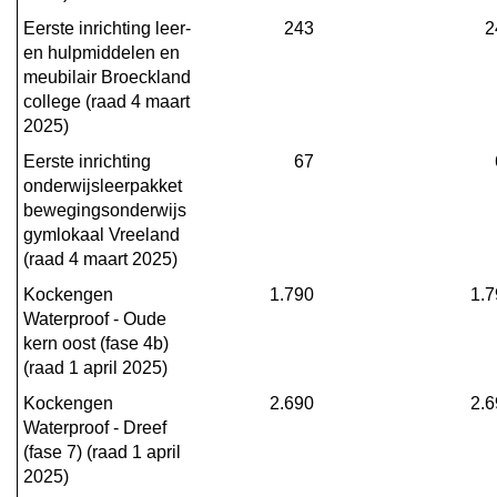
Eerste inrichting leer- 
243
2
en hulpmiddelen en 
meubilair Broeckland 
college (raad 4 maart 
2025)
Eerste inrichting 
67
onderwijsleerpakket 
bewegingsonderwijs 
gymlokaal Vreeland 
(raad 4 maart 2025)
Kockengen 
1.790
1.7
Waterproof - Oude 
kern oost (fase 4b) 
(raad 1 april 2025)
Kockengen 
2.690
2.6
Waterproof - Dreef 
(fase 7) (raad 1 april 
2025)