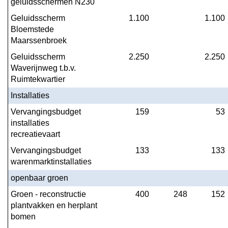
geluidsschermen N230
Geluidsscherm 
1.100
1.100
Bloemstede 
Maarssenbroek
Geluidsscherm 
2.250
2.250
Waverijnweg t.b.v. 
Ruimtekwartier
Installaties
Vervangingsbudget 
159
53
installaties 
recreatievaart
Vervangingsbudget 
133
133
warenmarktinstallaties
openbaar groen
Groen - reconstructie 
400
248
152
plantvakken en herplant 
bomen