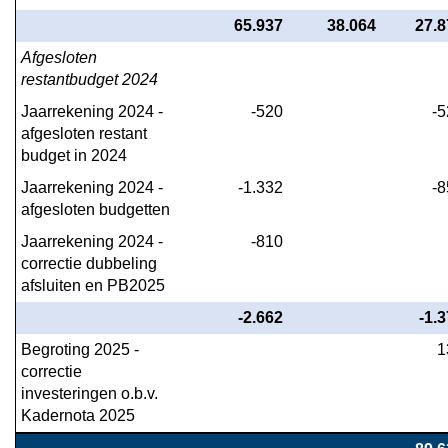
65.937
38.064
27.8
Afgesloten 
restantbudget 2024
Jaarrekening 2024 - 
-520
-5
afgesloten restant 
budget in 2024
Jaarrekening 2024 - 
-1.332
-8
afgesloten budgetten
Jaarrekening 2024 - 
-810
correctie dubbeling 
afsluiten en PB2025
-2.662
-1.
Begroting 2025 - 
1
correctie 
investeringen o.b.v. 
Kadernota 2025