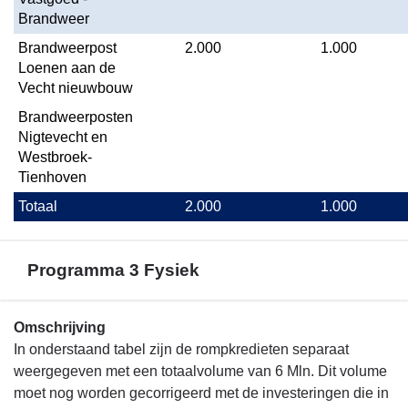
Programma
Brandweer
2
Brandweerpost 
2.000
1.000
Veiligheid
Loenen aan de 
Vecht nieuwbouw
Brandweerposten 
Nigtevecht en 
Westbroek-
Tienhoven
Totaal
2.000
1.000
Programma 3 Fysiek
Terug
Omschrijving
naar
In onderstaand tabel zijn de rompkredieten separaat
navigatie
weergegeven met een totaalvolume van 6 Mln. Dit volume
-
moet nog worden gecorrigeerd met de investeringen die in