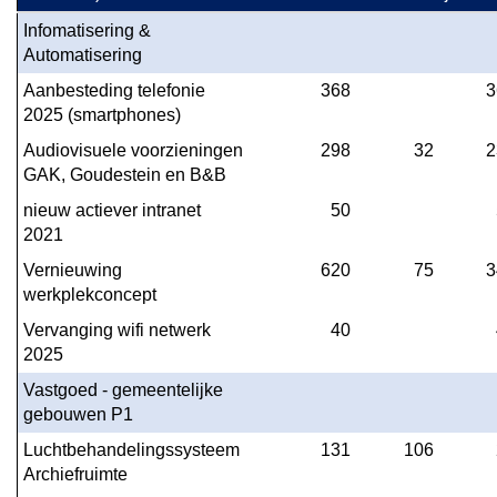
-
Infomatisering & 
Programma
Automatisering
1
Aanbesteding telefonie 
368
3
Bestuur
2025 (smartphones)
Audiovisuele voorzieningen 
298
32
2
GAK, Goudestein en B&B
nieuw actiever intranet 
50
2021
Vernieuwing 
620
75
3
werkplekconcept
Vervanging wifi netwerk 
40
2025
Vastgoed - gemeentelijke 
gebouwen P1
Luchtbehandelingssysteem 
131
106
Archiefruimte