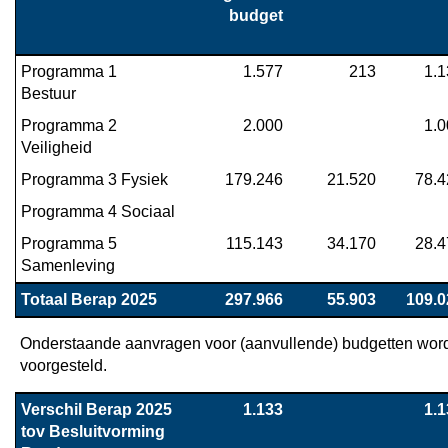
budget
Programma 1 
1.577
213
1.1
Bestuur
Programma 2 
2.000
1.0
Veiligheid
Programma 3 Fysiek
179.246
21.520
78.4
Programma 4 Sociaal
Programma 5 
115.143
34.170
28.4
Samenleving
Totaal Berap 2025
297.966
55.903
109.0
Onderstaande aanvragen voor (aanvullende) budgetten word
voorgesteld.
Verschil Berap 2025 
1.133
1.1
tov Besluitvorming 