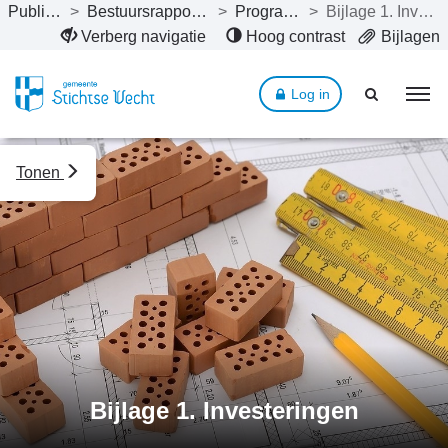
Publicaties
>
Bestuursrapportage 2025
>
Programma’s
>
Bijlage 1. Investeringen
Naar hoofdinhoud
Verberg navigatie
Hoog contrast
Bijlagen
Log in
Tonen
Bijlage 1. Investeringen