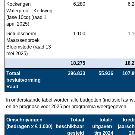
Kockengen 
6.280
6.2
Waterproof - Kerkweg 
(fase 10cd) (raad 1 
april 2025)
Geluidscherm 
1.100
1.1
Maarssenbroek 
Bloemstede (raad 13 
mei 2025)
18.275
18.2
Totaal 
296.833
55.936
107.8
besluitvorming 
Raad
In onderstaande tabel worden alle budgetten (inclusief aanv
en de prognose voor 2025 per programma weergegeven
Omschrijvingen

Totaal 
totale 
kredie
(bedragen x € 1.000)
beschikbaar 
uitgaven 

jaarschij
gesteld 
t/m 2024
20