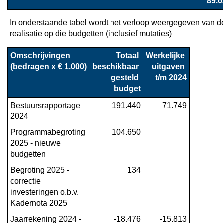
89.6
In onderstaande tabel wordt het verloop weergegeven van de
realisatie op die budgetten (inclusief mutaties)
Omschrijvingen

Totaal 
Werkelijke 
(bedragen x € 1.000)
beschikbaar 
uitgaven 
gesteld 
t/m 2024
budget
Bestuursrapportage 
191.440
71.749
2024
Programmabegroting 
104.650
2025 - nieuwe 
budgetten
Begroting 2025 - 
134
correctie 
investeringen o.b.v. 
Kadernota 2025
Jaarrekening 2024 - 
-18.476
-15.813