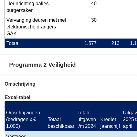
Herinrichting balies 
40
burgerzaken
Vervanging deuren met met 
30
elektronische drangers 
GAK
Totaal
1.577
213
1.
Programma 2 Veiligheid
Terug
Omschrijving
naar
Excel-tabel
navigatie
-
Omschrijvingen 
Totale 
Uitgav
Bijlage
(bedragen x € 
Totaal 
uitgaven 
Krediet 
2025 t
1.
1.000)
beschikbaar
t/m 2024
jaarschijf
april
Investeringen
-
Vastgoed - 