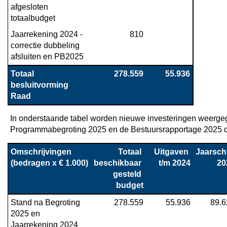
afgesloten 
totaalbudget
Jaarrekening 2024 - 
810
correctie dubbeling 
afsluiten en PB2025
Totaal 
278.559
55.936
besluitvorming 
Raad
In onderstaande tabel worden nieuwe investeringen weergeg
Programmabegroting 2025 en de Bestuursrapportage 2025 d
Omschrijvingen

Totaal 
Uitgaven 
Jaarschij
(bedragen x € 1.000)
beschikbaar 
t/m 2024
20
gesteld 
budget
Stand na Begroting 
278.559
55.936
89.6
2025 en 
Jaarrekening 2024