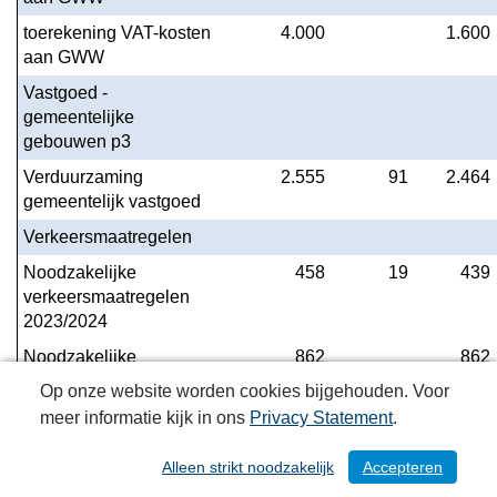
toerekening VAT-kosten 
4.000
1.600
aan GWW
Vastgoed - 
gemeentelijke 
gebouwen p3
Verduurzaming 
2.555
91
2.464
gemeentelijk vastgoed
Verkeersmaatregelen
Noodzakelijke 
458
19
439
verkeersmaatregelen 
2023/2024
Noodzakelijke 
862
862
verkeersmaatregelen 
Op onze website worden cookies bijgehouden. Voor
2024/2028
meer informatie kijk in ons
Privacy Statement
.
Noodzakelijke 
250
250
verkeersmaatregelen 
Alleen strikt noodzakelijk
Accepteren
/ 115
2024/2029