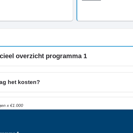
n
cieel overzicht programma 1
erking
tie
ag het kosten?
en x €1.000