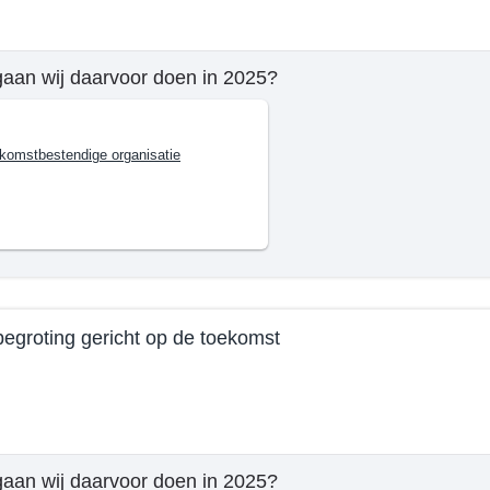
e
n
aan wij daarvoor doen in 2025?
mma
komstbestendige organisatie
rdige,
bare
n
rante
egroting gericht op de toekomst
d
e
en
aan wij daarvoor doen in 2025?