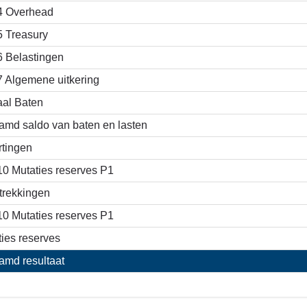
4 Overhead
5 Treasury
6 Belastingen
7 Algemene uitkering
aal Baten
amd saldo van baten en lasten
rtingen
10 Mutaties reserves P1
trekkingen
10 Mutaties reserves P1
ies reserves
amd resultaat