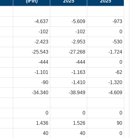
(iFin)
2025
2025
-4.637
-5.609
-973
-102
-102
0
-2.423
-2.953
-530
-25.543
-27.268
-1.724
-444
-444
0
-1.101
-1.163
-62
-90
-1.410
-1.320
-34.340
-38.949
-4.609
0
0
0
1.436
1.526
90
40
40
0