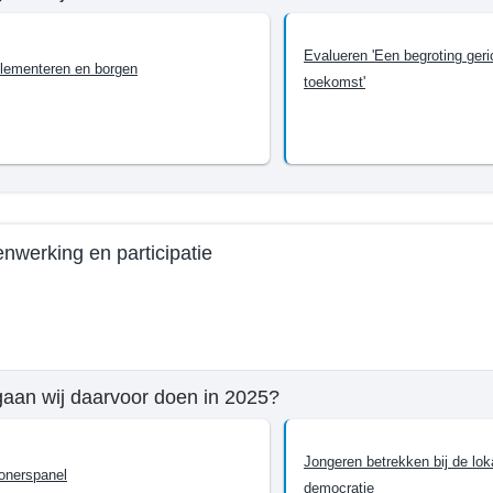
ionele
mma
ke
Evalueren 'Een begroting geri
tie
lementeren en borgen
toekomst'
n
werking en participatie
e
ng
aan wij daarvoor doen in 2025?
mma
Jongeren betrekken bij de lok
t
onerspanel
democratie