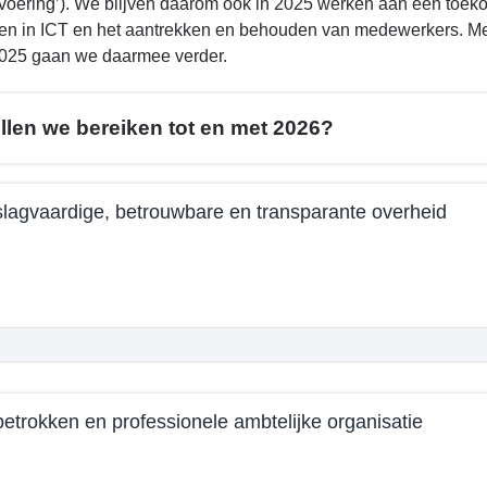
svoering’). We blijven daarom ook in 2025 werken aan een toeko
ren in ICT en het aantrekken en behouden van medewerkers. Met
2025 gaan we daarmee verder.
llen we bereiken tot en met 2026?
lagvaardige, betrouwbare en transparante overheid
e
mma
etrokken en professionele ambtelijke organisatie