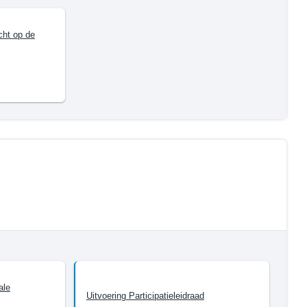
cht op de
ale
Uitvoering Participatieleidraad