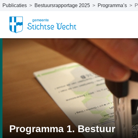
Publicaties
>
Bestuursrapportage 2025
>
Programma’s
>
P
Naar hoofdinhoud
Programma 1. Bestuur