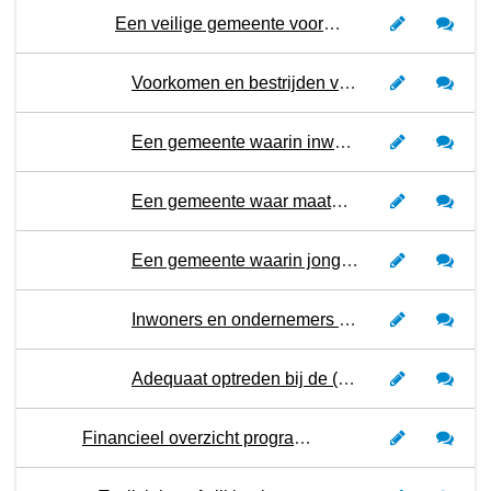
Een veilige gemeente voor iedereen
Voorkomen en bestrijden van georganiseerde ondermijnende criminaliteit in Stichtse Vecht
Een gemeente waarin inwoners en ondernemers weerbaar zijn tegen risico’s en dreigingen van de snel digitaliserende maatschappij
Een gemeente waar maatwerk wordt geleverd voor inwoners met meervoudige problematiek waardoor overlast en onveilige situaties tot een minimum worden beperkt
Een gemeente waarin jongeren zich in een veilige omgeving kunnen ontwikkelen en structurele jongerenoverlast nauwelijks voorkomt
Inwoners en ondernemers voelen zich veilig, het aantal traditionele geregistreerde misdrijven stijgt niet en de sociale cohesie en participatie zijn optimaal
Adequaat optreden bij de (dreiging van) incidenten, rampen en (langdurige) crises en daarmee de impact voor inwoners en ondernemers beheersen
Financieel overzicht programma 2