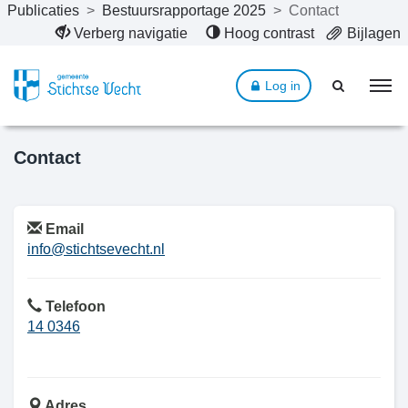
Publicaties
>
Bestuursrapportage 2025
>
Contact
Naar hoofdinhoud
Verberg navigatie
Hoog contrast
Bijlagen
Log in
Contact
Email
info@stichtsevecht.nl
Telefoon
14 0346
Adres