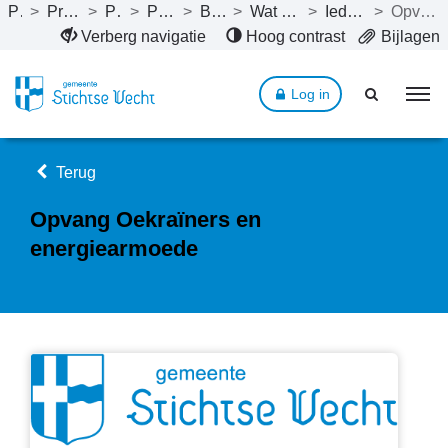
Publicaties
>
Programmabegroting 2023
>
Programma’s
>
Programma 4. Sociaal
>
Beleid programma 4
>
Wat willen we bereiken tot en met 2026?
>
Iedereen doet mee en hoort erbij
>
Opvang Oekraïners en energiearmoede
Naar hoofdinhoud
Verberg navigatie
Hoog contrast
Bijlagen
Log in
Terug
Opvang Oekraïners en
energiearmoede