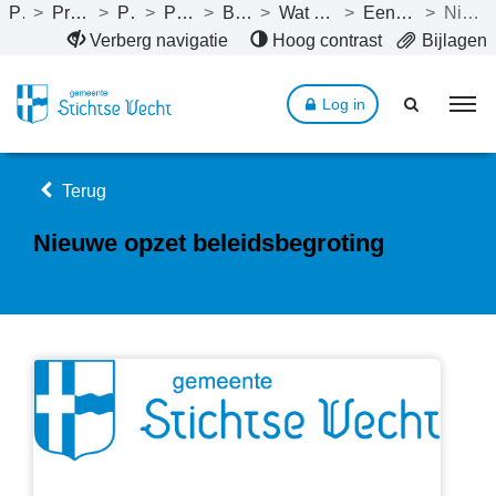
Publicaties
>
Programmabegroting 2023
>
Programma’s
>
Programma 1. Bestuur
>
Beleid programma 1
>
Wat willen we bereiken tot en met 2026?
>
Een begroting gericht op de toekomst
>
Nieuwe opzet beleidsbegroting
Naar hoofdinhoud
Verberg navigatie
Hoog contrast
Bijlagen
Log in
Terug
Nieuwe opzet beleidsbegroting