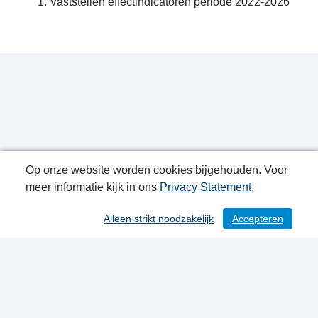
Vaststellen effectindicatoren periode 2022-2026
Op onze website worden cookies bijgehouden. Voor
meer informatie kijk in ons
Privacy Statement
.
Publicatiedatum: 15-09-2022
Alleen strikt noodzakelijk
Accepteren
/ 215
Contactgegevens
Privacy Statement
Sitemap