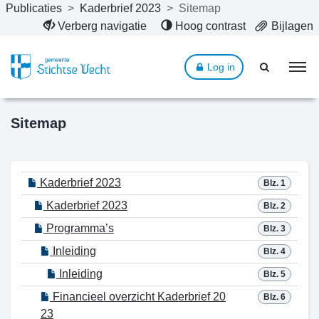
Publicaties
>
Kaderbrief 2023
>
Sitemap
Naar hoofdinhoud
Verberg navigatie
Hoog contrast
Bijlagen
Log in
Sitemap
Kaderbrief 2023
Blz. 1
Kaderbrief 2023
Blz. 2
Programma’s
Blz. 3
Inleiding
Blz. 4
Inleiding
Blz. 5
Financieel overzicht Kaderbrief 20
Blz. 6
23