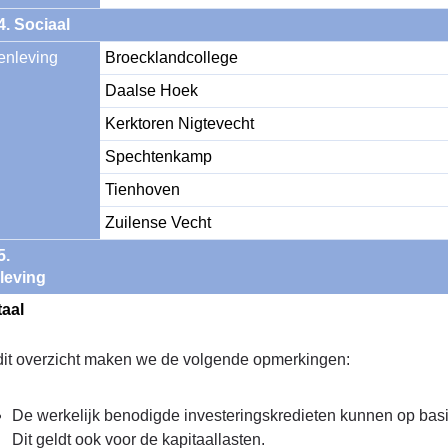
4. Sociaal
enleving
Broecklandcollege
Daalse Hoek
Kerktoren Nigtevecht
Spechtenkamp
Tienhoven
Zuilense Vecht
. 
leving
taal
 dit overzicht maken we de volgende opmerkingen:
De werkelijk benodigde investeringskredieten kunnen op basi
Dit geldt ook voor de kapitaallasten.