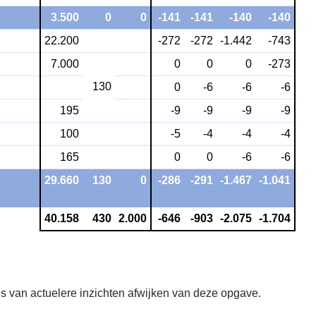
3.500
0
0
-141
-141
-140
-140
22.200
-272
-272
-1.442
-743
7.000
0
0
0
-273
130
0
-6
-6
-6
195
-9
-9
-9
-9
100
-5
-4
-4
-4
165
0
0
-6
-6
29.660
130
0
-286
-291
-1.467
-1.041
40.158
430
2.000
-646
-903
-2.075
-1.704
s van actuelere inzichten afwijken van deze opgave.