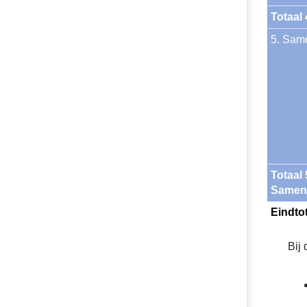
Totaal 
5. Sam
Totaal 5
Samen
Eindto
Bij