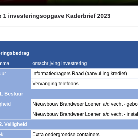
e 1 investeringsopgave Kaderbrief 2023
eringsbedrag
amma
omschrijving investrering
uur
Informatiedragers Raad (aanvulling krediet)
sopgave
Vervanging telefoons
1. Bestuur
igheid
Nieuwbouw Brandweer Loenen a/d vecht - geb
Nieuwbouw Brandweer Loenen a/d vecht - instal
sopgave
2. Veiligheid
ek
Extra ondergrondse containers