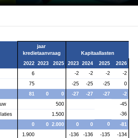
jaar 
kredietaanvraag
Kapitaallasten
2022
2023
2025
2023
2024
2025
2026
-2
-2
-2
-2
6
75
-25
-25
-25
0
81
0
0
-27
-27
-27
-2
ouw
500
-45
-36
laties
1.500
0
0
0
2.000
0
0
-81
1.900
-136
-136
-135
-134