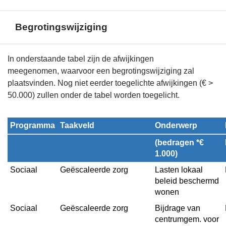
Begrotingswijziging
Terug
In onderstaande tabel zijn de afwijkingen
naar
meegenomen, waarvoor een begrotingswijziging zal
navigatie
plaatsvinden. Nog niet eerder toegelichte afwijkingen (€ >
-
50.000) zullen onder de tabel worden toegelicht.
Financieel
overzicht
Programma
Taakveld
Onderwerp
programma
(bedragen *€ 
4
1.000)
-
Begrotingswijziging
Sociaal
Geëscaleerde zorg
Lasten lokaal 
beleid beschermd 
wonen
Sociaal
Geëscaleerde zorg
Bijdrage van 
centrumgem. voor 