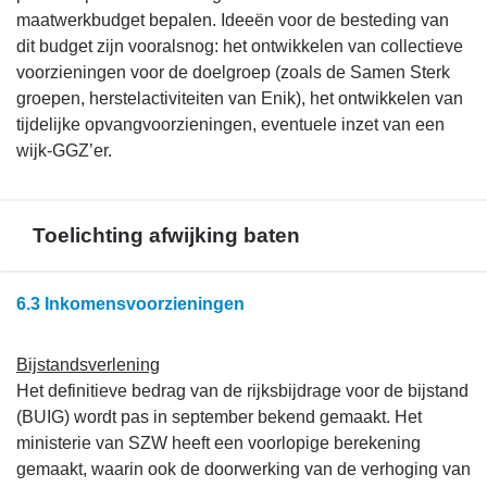
maatwerkbudget bepalen. Ideeën voor de besteding van
dit budget zijn vooralsnog: het ontwikkelen van collectieve
voorzieningen voor de doelgroep (zoals de Samen Sterk
groepen, herstelactiviteiten van Enik), het ontwikkelen van
tijdelijke opvangvoorzieningen, eventuele inzet van een
wijk-GGZ’er.
Toelichting afwijking baten
Terug
6.3 Inkomensvoorzieningen
naar
navigatie
Bijstandsverlening
-
Het definitieve bedrag van de rijksbijdrage voor de bijstand
Financieel
(BUIG) wordt pas in september bekend gemaakt. Het
overzicht
ministerie van SZW heeft een voorlopige berekening
programma
gemaakt, waarin ook de doorwerking van de verhoging van
4