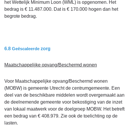
het Wettelijk Minimum Loon (WML) is opgenomen. Het
-
bedrag is € 11.487.000. Dat is € 170.000 hogen dan het
Toelichting
begrote bedrag.
afwijking
baten
6.8
Geëscaleerde
zorg
Maatschappelijke opvang/Beschermd wonen
Voor Maatschappelijke opvang/Beschermd wonen
(MOBW) is gemeente Utrecht de centrumgemeente. Een
deel van de beschikbare middelen wordt overgemaakt aan
de deelnemende gemeente voor bekostiging van de inzet
van lokaal maatwerk voor de doelgroep MOBW. Het betreft
een bedrag van € 408.979. Zie ook de toelichting op de
lasten.