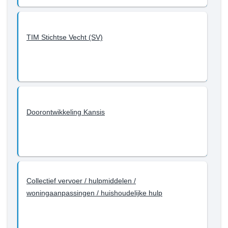
bereiken
willen
tot
we
en
bereiken
met
TIM Stichtse Vecht (SV)
tot
2023?
en
met
2023?
-
Iedereen
doet
Doorontwikkeling Kansis
mee
en
hoort
erbij
Collectief vervoer / hulpmiddelen /
woningaanpassingen / huishoudelijke hulp