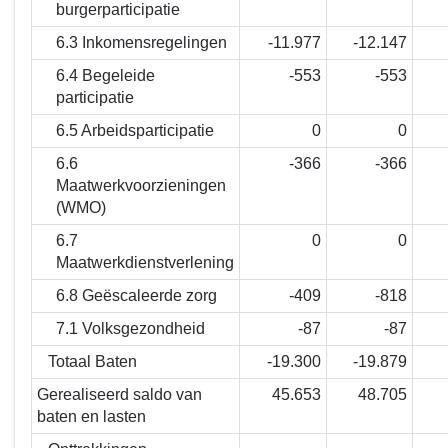
burgerparticipatie
6.3 Inkomensregelingen
-11.977
-12.147
6.4 Begeleide
-553
-553
participatie
6.5 Arbeidsparticipatie
0
0
6.6
-366
-366
Maatwerkvoorzieningen
(WMO)
6.7
0
0
Maatwerkdienstverlening
6.8 Geëscaleerde zorg
-409
-818
7.1 Volksgezondheid
-87
-87
Totaal Baten
-19.300
-19.879
Gerealiseerd saldo van
45.653
48.705
baten en lasten