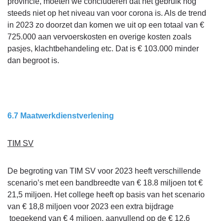
provincie, moeten we concluderen dat het gebruik nog
programma
steeds niet op het niveau van voor corona is. Als de trend
4
in 2023 zo doorzet dan komen we uit op een totaal van €
-
725.000 aan vervoerskosten en overige kosten zoals
Toelichting
pasjes, klachtbehandeling etc. Dat is € 103.000 minder
afwijking
dan begroot is.
lasten
6.7 Maatwerkdienstverlening
TIM SV
De begroting van TIM SV voor 2023 heeft verschillende
scenario’s met een bandbreedte van € 18.8 miljoen tot €
21,5 miljoen. Het college heeft op basis van het scenario
van € 18,8 miljoen voor 2023 een extra bijdrage
toegekend van € 4 miljoen, aanvullend op de € 12,6