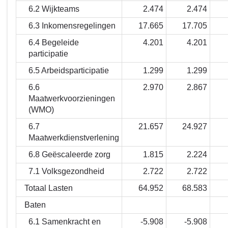
6.2 Wijkteams
2.474
2.474
6.3 Inkomensregelingen
17.665
17.705
6.4 Begeleide
4.201
4.201
participatie
6.5 Arbeidsparticipatie
1.299
1.299
6.6
2.970
2.867
Maatwerkvoorzieningen
(WMO)
6.7
21.657
24.927
Maatwerkdienstverlening
6.8 Geëscaleerde zorg
1.815
2.224
7.1 Volksgezondheid
2.722
2.722
Totaal Lasten
64.952
68.583
Baten
6.1 Samenkracht en
-5.908
-5.908