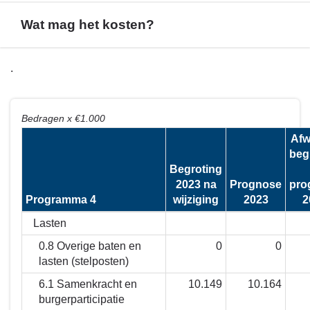
Wat mag het kosten?
Terug
.
naar
navigatie
-
Bedragen x €1.000
Financieel
Afw
overzicht
beg
programma
Begroting
4
2023 na
Prognose
pro
Programma 4
wijziging
2023
2
-
Wat
Lasten
mag
0.8 Overige baten en
0
0
het
lasten (stelposten)
kosten?
6.1 Samenkracht en
10.149
10.164
burgerparticipatie