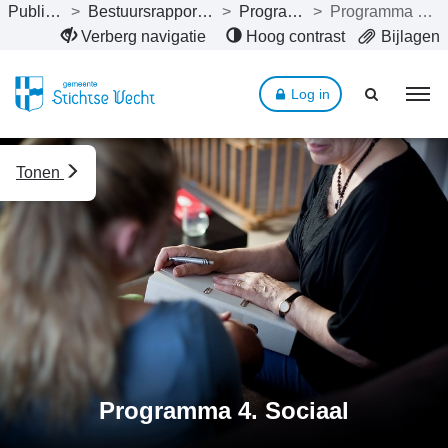
Publicaties
>
Bestuursrapportage 2023
>
Programma’s
>
Programma 4. Sociaal
Naar hoofdinhoud
Verberg navigatie
Hoog contrast
Bijlagen
Log in
Tonen
Programma 4. Sociaal