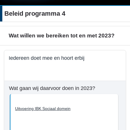
Beleid programma 4
Wat willen we bereiken tot en met 2023?
Terug
Iedereen doet mee en hoort erbij
naar
navigatie
Terug
-
naar
Beleid
navigatie
Wat gaan wij daarvoor doen in 2023?
programma
-
4
Beleid
-
programma
Uitvoering IBK Sociaal domein
Wat
4
willen
-
we
Wat