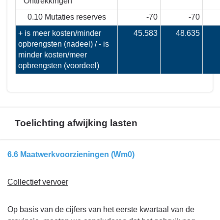
Onttrekkingen
0.10 Mutaties reserves
-70
-70
+ is meer kosten/minder
45.583
48.635
opbrengsten (nadeel) / - is
minder kosten/meer
opbrengsten (voordeel)
Toelichting afwijking lasten
Terug
6.6 Maatwerkvoorzieningen (Wm0)
naar
navigatie
Collectief vervoer
-
Financieel
Op basis van de cijfers van het eerste kwartaal van de
overzicht