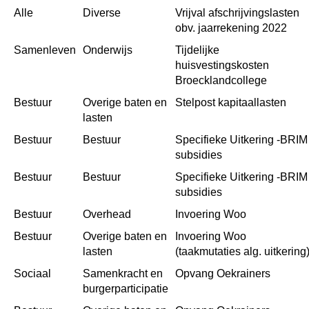
Alle
Diverse
Vrijval afschrijvingslasten 
obv. jaarrekening 2022
Samenleven
Onderwijs
Tijdelijke 
huisvestingskosten 
Broecklandcollege
Bestuur
Overige baten en 
Stelpost kapitaallasten
lasten
Bestuur
Bestuur
Specifieke Uitkering -BRIM 
subsidies
Bestuur
Bestuur
Specifieke Uitkering -BRIM 
subsidies
Bestuur
Overhead
Invoering Woo
Bestuur
Overige baten en 
Invoering Woo 
lasten
(taakmutaties alg. uitkering
Sociaal
Samenkracht en 
Opvang Oekrainers
burgerparticipatie