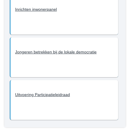
programma
Inrichten inwonerpanel
1
-
Wat
willen
we
bereiken
Jongeren betrekken bij de lokale democratie
tot
en
met
2023?
-
Samenwerking
en
Uitvoering Participatieleidraad
participatie