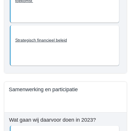
toekomst’
en
met
2023?
-
Een
begroting
Strategisch financieel beleid
gericht
op
de
toekomst
Samenwerking en participatie
Terug
naar
navigatie
Wat gaan wij daarvoor doen in 2023?
-
Beleid