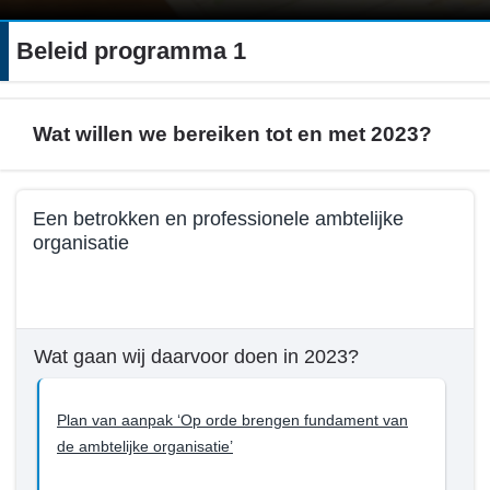
Beleid programma 1
Wat willen we bereiken tot en met 2023?
Terug
Een betrokken en professionele ambtelijke
naar
organisatie
navigatie
-
Terug
Beleid
naar
programma
navigatie
Wat gaan wij daarvoor doen in 2023?
1
-
-
Beleid
Wat
programma
Plan van aanpak ‘Op orde brengen fundament van
willen
1
de ambtelijke organisatie’
we
-