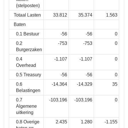
(stelposten)
Totaal Lasten
33.812
35.374
1.563
Baten
0.1 Bestuur
-56
-56
0
0.2
-753
-753
0
Burgerzaken
0.4
-1.107
-1.107
0
Overhead
0.5 Treasury
-56
-56
0
0.6
-14.364
-14.329
35
Belastingen
0.7
-103.196
-103.196
0
Algemene
uitkering
0.8 Overige
2.435
1.280
-1.155