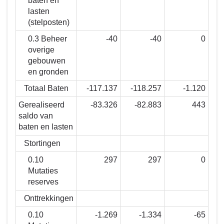
baten en
lasten
(stelposten)
0.3 Beheer
-40
-40
0
overige
gebouwen
en gronden
Totaal Baten
-117.137
-118.257
-1.120
Gerealiseerd
-83.326
-82.883
443
saldo van
baten en lasten
Stortingen
0.10
297
297
0
Mutaties
reserves
Onttrekkingen
0.10
-1.269
-1.334
-65