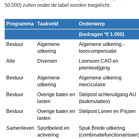
-
50.000) zullen onder de tabel worden toegelicht.
Financieel
overzicht
Programma
Taakveld
Onderwerp
programma
(bedragen *€ 1.000)
1
-
Bestuur
Algemene 
Algemene uitkering - 
Begrotingswijziging
uitkering
looncompensatie
Alle
Diversen
Loonsom CAO en 
premiestijging
Bestuur
Algemene 
Algemene uitkering 
uitkering
meiciculaire
Bestuur
Overige baten en 
Stelpost achteruitgang AU 
lasten
(taakmutaties)
Bestuur
Overige baten en 
Stelpost Lonen en Prijzen
lasten
Samenleven
Sportbeleid en 
Spuk Brede uitkering 
activering
(combinatiefunctionarissen