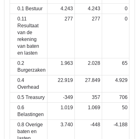
mag
0.1 Bestuur
4.243
4.243
0
het
kosten?
0.11
277
277
0
Resultaat
van de
rekening
van baten
en lasten
0.2
1.963
2.028
65
Burgerzaken
0.4
22.919
27.849
4.929
Overhead
0.5 Treasury
-349
357
706
0.6
1.019
1.069
50
Belastingen
0.8 Overige
3.740
-448
-4.188
baten en
lasten