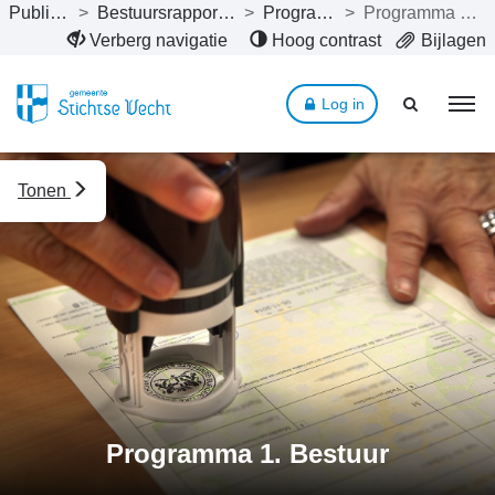
Publicaties
>
Bestuursrapportage 2023
>
Programma’s
>
Programma 1. Bestuur
Naar hoofdinhoud
Verberg navigatie
Hoog contrast
Bijlagen
Log in
Tonen
Programma 1. Bestuur