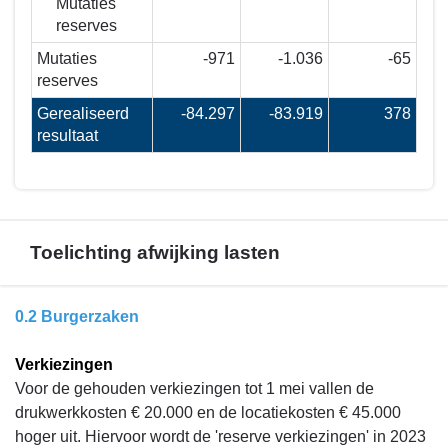
Mutaties
reserves
Mutaties
-971
-1.036
-65
reserves
Gerealiseerd
-84.297
-83.919
378
resultaat
Toelichting afwijking lasten
Terug
0.2 Burgerzaken
naar
navigatie
Verkiezingen
-
Voor de gehouden verkiezingen tot 1 mei vallen de
Financieel
drukwerkkosten € 20.000 en de locatiekosten € 45.000
overzicht
hoger uit. Hiervoor wordt de 'reserve verkiezingen' in 2023