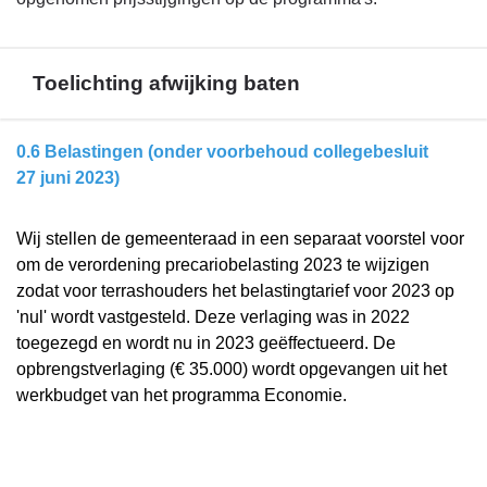
Toelichting afwijking baten
Terug
0.6 Belastingen (onder voorbehoud collegebesluit
naar
27 juni 2023)
navigatie
-
Wij stellen de gemeenteraad in een separaat voorstel voor
Financieel
om de verordening precariobelasting 2023 te wijzigen
overzicht
zodat voor terrashouders het belastingtarief voor 2023 op
programma
'nul' wordt vastgesteld. Deze verlaging was in 2022
1
toegezegd en wordt nu in 2023 geëffectueerd. De
-
opbrengstverlaging (€ 35.000) wordt opgevangen uit het
Toelichting
werkbudget van het programma Economie.
afwijking
baten