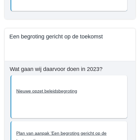
bereiken
Wat
tot
willen
en
we
met
bereiken
2023?
tot
Een begroting gericht op de toekomst
en
met
Terug
2023?
naar
-
navigatie
Een
Wat gaan wij daarvoor doen in 2023?
-
betrokken
Beleid
en
programma
professionele
Nieuwe opzet beleidsbegroting
1
ambtelijke
-
organisatie
Wat
willen
we
bereiken
Plan van aanpak ‘Een begroting gericht op de
tot