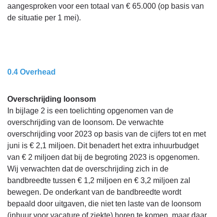
programma
aangesproken voor een totaal van € 65.000 (op basis van
1
de situatie per 1 mei).
-
Toelichting
afwijking
lasten
0.4 Overhead
Overschrijding loonsom
In bijlage 2 is een toelichting opgenomen van de
overschrijding van de loonsom. De verwachte
overschrijding voor 2023 op basis van de cijfers tot en met
juni is € 2,1 miljoen. Dit benadert het extra inhuurbudget
van € 2 miljoen dat bij de begroting 2023 is opgenomen.
Wij verwachten dat de overschrijding zich in de
bandbreedte tussen € 1,2 miljoen en € 3,2 miljoen zal
bewegen. De onderkant van de bandbreedte wordt
bepaald door uitgaven, die niet ten laste van de loonsom
(inhuur voor vacature of ziekte) horen te komen, maar daar