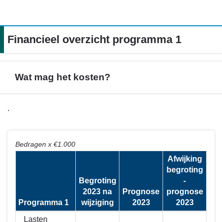
Financieel overzicht programma 1
Wat mag het kosten?
Terug
.
naar
navigatie
-
Bedragen x €1.000
Financieel
Afwijking
overzicht
begroting
programma
Begroting
-
1
2023 na
Prognose
prognose
Programma 1
wijziging
2023
2023
-
Wat
Lasten