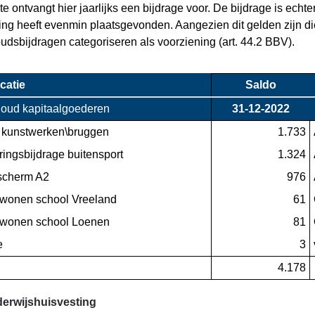
 ontvangt hier jaarlijks een bijdrage voor. De bijdrage is echte
king heeft evenmin plaatsgevonden. Aangezien dit gelden zijn d
udsbijdragen categoriseren als voorziening (art. 44.2 BBV).
catie
Saldo
oud kapitaalgoederen
31-12-2022
e kunstwerken\bruggen
 1.733
ringsbijdrage buitensport
 1.324
scherm A2
 976
onen school Vreeland
 61
onen school Loenen
 81
e
 3
 4.178
erwijshuisvesting