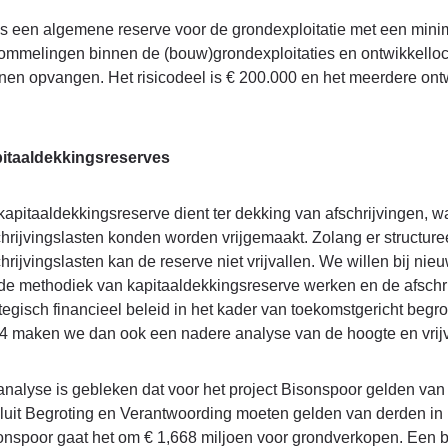
 is een algemene reserve voor de grondexploitatie met een mini
ommelingen binnen de (bouw)grondexploitaties en ontwikkelloca
nen opvangen. Het risicodeel is € 200.000 en het meerdere ont
itaaldekkingsreserves
kapitaaldekkingsreserve dient ter dekking van afschrijvingen, w
chrijvingslasten konden worden vrijgemaakt. Zolang er structur
chrijvingslasten kan de reserve niet vrijvallen. We willen bij n
 de methodiek van kapitaaldekkingsreserve werken en de afschrij
ategisch financieel beleid in het kader van toekomstgericht begr
4 maken we dan ook een nadere analyse van de hoogte en vrijv
 analyse is gebleken dat voor het project Bisonspoor gelden van 
luit Begroting en Verantwoording moeten gelden van derden in 
onspoor gaat het om € 1,668 miljoen voor grondverkopen. Een b