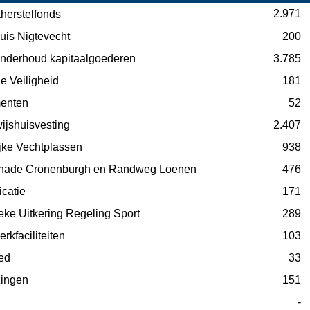
 2.971
herstelfonds
uis Nigtevecht
 200
onderhoud kapitaalgoederen
 3.785
le Veiligheid
 181
enten
 52
ijshuisvesting
 2.407
ijke Vechtplassen
 938
hade Cronenburgh en Randweg Loenen
 476
catie
 171
eke Uitkering Regeling Sport
 289
rkfaciliteiten
 103
ed
 33
zingen
 151
 -