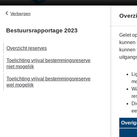
Verbergen
Overzi
Bestuursrapportage 2023
Terug
Gelet o
naar
kunnen 
Overzicht reserves
navigatie
kunnen v
-
uitgang
Toelichting vrijval bestemmingsreserve
Bijlage
niet mogelijk
3
Li
Toelichting vrijval bestemmingsreserve
:
mo
wel mogelijk
Beoordeling
Wa
bestemming
re
-
Di
Overzicht
ee
reserves
Overig