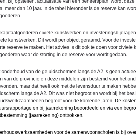
en. Bij opstellen, actualisatie van een beheersplan, wordt dez
al meer dan 10 jaar. In de tabel hieronder is de reserve kan w
lgoederen.
sreserves
kapitaalgoederen civiele kunstwerken en investeringsbijdragen 
iele kunstwerken. Dit wordt per object geraamd. Voor de invest
sreserve
te reserve te maken. Het advies is dit ook te doen voor civiele
goederen waar de storting in de reserve voor wordt gedaan.
t onderhoud van de geluidschermen langs de A2 is geen actue
n van de provincie en deze middelen zijn bestemd voor het onde
evonden, maar dat heeft ook met de levensduur te maken hebbe
idscherm langs de A2. Dit was niet begroot en wordt bij het besl
udswerkzaamheden begroot voor de komende jaren.
De koste
ursrapportage en bij jaarrekening beoordeeld en via een begro
tbestemming (jaarrekening) onttrokken.
erhoudswerkzaamheden voor de samenwoonscholen is bij over