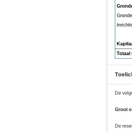
Gronde
Grondex
Inricht
Kapita
Totaal
Toelic
Terug
De volg
naar
navigatie
Groot 
-
Bijlage
De rese
3