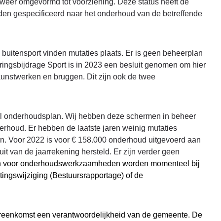
e weer omgevormd tot voorziening. Deze status heeft de
orden gespecificeerd naar het onderhoud van de betreffende
buitensport vinden mutaties plaats. Er is geen beheerplan
eringsbijdrage Sport is in 2023 een besluit genomen om hier
 kunstwerken en bruggen. Dit zijn ook de twee
el onderhoudsplan. Wij hebben deze schermen in beheer
rhoud. Er hebben de laatste jaren weinig mutaties
n. Voor 2022 is voor € 158.000 onderhoud uitgevoerd aan
uit van de jaarrekening hersteld. Er zijn verder geen
n voor onderhoudswerkzaamheden worden momenteel bij
tingswijziging (Bestuursrapportage) of de
eenkomst een verantwoordelijkheid van de gemeente. De