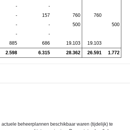
 -
 -
 -
 157
 760
 760
 -
 -
 500
 500
 -
 -
 885
 686
 19.103
 19.103
 2.598
 6.315
 28.362
 26.591
 1.772
ctuele beheerplannen beschikbaar waren (tijdelijk) te