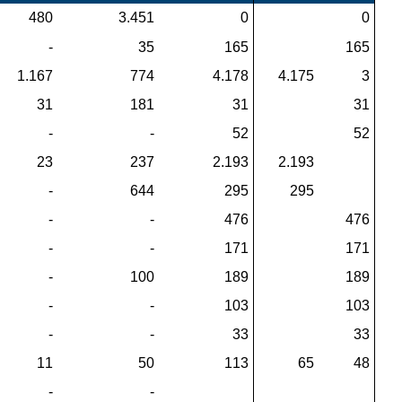
 480
 3.451
 0
 0
 -
 35
 165
 165
 1.167
 774
 4.178
 4.175
 3
 31
 181
 31
 31
 -
 -
 52
 52
 23
 237
 2.193
 2.193
 -
 644
 295
 295
 -
 -
 476
 476
 -
 -
 171
 171
 -
 100
 189
 189
 -
 -
 103
 103
 -
 -
 33
 33
 11
 50
 113
 65
 48
 -
 -