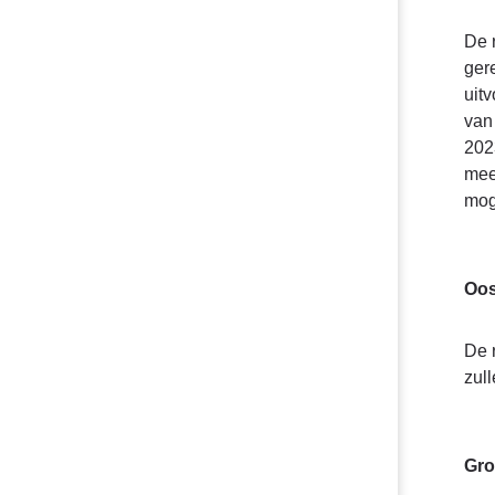
De 
ger
uit
van
202
mee
mog
Oos
De 
zul
Gro