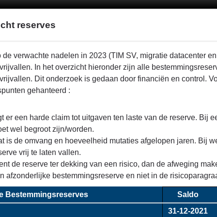
cht reserves
p de verwachte nadelen in 2023 (TIM SV, migratie datacenter e
vrijvallen. In het overzicht hieronder zijn alle bestemmingsre
rijvallen. Dit onderzoek is gedaan door financiën en control. V
spunten gehanteerd :
gt er een harde claim tot uitgaven ten laste van de reserve. Bij
et wel begroot zijn/worden.
t is de omvang en hoeveelheid mutaties afgelopen jaren. Bij w
sreserves
serve vrij te laten vallen.
ent de reserve ter dekking van een risico, dan de afweging ma
n afzonderlijke bestemmingsreserve en niet in de risicoparag
e Bestemmingsreserves
Saldo
31-12-2021