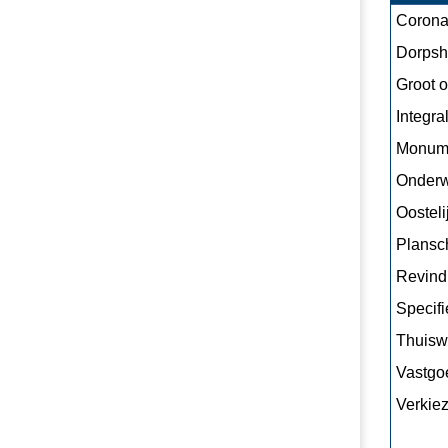
Corona
Dorpsh
Groot 
Integra
Monum
Onderw
Oostel
Plansc
Revindi
Specifi
Thuiswe
Vastgo
Verkie