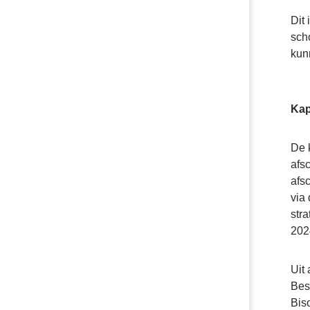
Dit
sch
kun
Kap
De 
afs
afs
via
str
202
Uit
Bes
Bis