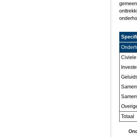
gemeente
onttrek
onderho
Specifi
Onderh
Civiel
Investe
Geluid
Samenw
Samenw
Overig
Totaal
Ond