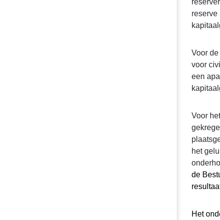
reserver
:
reserve 
Beoordeling
kapitaa
bestemming
-
Toelichting
Voor de 
vrijval
voor civ
bestemming
een apar
niet
kapitaal
mogelijk
Voor he
gekrege
plaatsg
het gelu
onderho
de Bestu
resultaa
Het ond