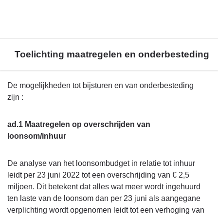
Toelichting maatregelen en onderbesteding
Terug
De mogelijkheden tot bijsturen en van onderbesteding
naar
zijn :
navigatie
-
ad.1 Maatregelen op overschrijden van
Financieel
loonsom/inhuur
beeld
-
De analyse van het loonsombudget in relatie tot inhuur
Toelichting
leidt per 23 juni 2022 tot een overschrijding van € 2,5
maatregelen
miljoen. Dit betekent dat alles wat meer wordt ingehuurd
en
ten laste van de loonsom dan per 23 juni als aangegane
onderbesteding
verplichting wordt opgenomen leidt tot een verhoging van