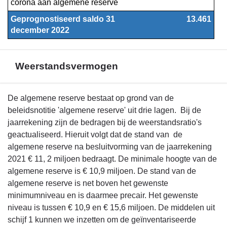
corona aan algemene reserve
Geprognostiseerd saldo 31 
 13.461
december 2022
Weerstandsvermogen
Terug
De algemene reserve bestaat op grond van de
naar
beleidsnotitie 'algemene reserve' uit drie lagen. Bij de
navigatie
jaarrekening zijn de bedragen bij de weerstandsratio's
-
geactualiseerd. Hieruit volgt dat de stand van de
Financieel
algemene reserve na besluitvorming van de jaarrekening
beeld
2021 € 11, 2 miljoen bedraagt. De minimale hoogte van de
-
algemene reserve is € 10,9 miljoen. De stand van de
Weerstandsvermogen
algemene reserve is net boven het gewenste
minimumniveau en is daarmee precair. Het gewenste
niveau is tussen € 10,9 en € 15,6 miljoen. De middelen uit
schijf 1 kunnen we inzetten om de geïnventariseerde