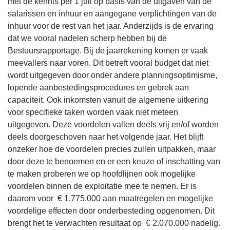
met de kennis per 1 juli op basis van de uitgaven van de
salarissen en inhuur en aangegane verplichtingen van de
inhuur voor de rest van het jaar. Anderzijds is de ervaring
dat we vooral nadelen scherp hebben bij de
Bestuursrapportage. Bij de jaarrekening komen er vaak
meevallers naar voren. Dit betreft vooral budget dat niet
wordt uitgegeven door onder andere planningsoptimisme,
lopende aanbestedingsprocedures en gebrek aan
capaciteit. Ook inkomsten vanuit de algemene uitkering
voor specifieke taken worden vaak niet meteen
uitgegeven. Deze voordelen vallen deels vrij en/of worden
deels doorgeschoven naar het volgende jaar. Het blijft
onzeker hoe de voordelen precies zullen uitpakken, maar
door deze te benoemen en er een keuze of inschatting van
te maken proberen we op hoofdlijnen ook mogelijke
voordelen binnen de exploitatie mee te nemen. Er is
daarom voor € 1.775.000 aan maatregelen en mogelijke
voordelige effecten door onderbesteding opgenomen. Dit
brengt het te verwachten resultaat op € 2.070.000 nadelig.