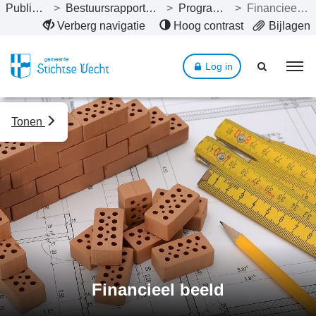
Publicaties
>
Bestuursrapportage 2022
>
Programma’s
>
Financieel beeld
Naar hoofdinhoud
Verberg navigatie
Hoog contrast
Bijlagen
Log in
Tonen
Financieel beeld