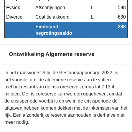
Fysiek
Afschrijvingen
L
598
Diverse
Coalitie akkoord
L
-630
Eindstand 
288
begrotingssaldo
Ontwikkeling Algemene reserve
Terug
In het raadsvoorstel bij de Bestuursrapportage 2022 is
naar
het voorstel om de algemene reserve aan te vullen
navigatie
met het restant van de risicoreserve corona tot € 13,4
-
miljoen. De risicoreserve kan worden opgeheven, omdat
Financieel
de crisisperiode voorbij is en we in de crisisperiode de
beeld
uitgaven hebben kunnen dekken met de inkomsten van het
-
rijk. Een afzonderlijke reserve aanhouden is derhalve niet
Ontwikkeling
meer nodig.
Algemene