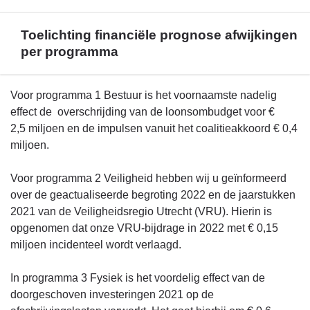
Toelichting financiële prognose afwijkingen
per programma
Terug
Voor programma 1 Bestuur is het voornaamste nadelig
naar
effect de overschrijding van de loonsombudget voor €
navigatie
2,5 miljoen en de impulsen vanuit het coalitieakkoord € 0,4
-
miljoen.
Financieel
beeld
Voor programma 2 Veiligheid hebben wij u geïnformeerd
-
over de geactualiseerde begroting 2022 en de jaarstukken
Toelichting
2021 van de Veiligheidsregio Utrecht (VRU). Hierin is
financiële
opgenomen dat onze VRU-bijdrage in 2022 met € 0,15
prognose
miljoen incidenteel wordt verlaagd.
afwijkingen
per
In programma 3 Fysiek is het voordelig effect van de
programma
doorgeschoven investeringen 2021 op de