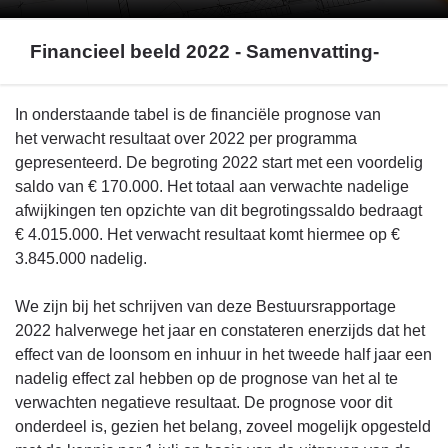
Financieel beeld 2022 - Samenvatting-
Terug
In onderstaande tabel is de financiële prognose van
naar
het verwacht resultaat over 2022 per programma
navigatie
gepresenteerd. De begroting 2022 start met een voordelig
-
saldo van € 170.000. Het totaal aan verwachte nadelige
Financieel
afwijkingen ten opzichte van dit begrotingssaldo bedraagt
beeld
€ 4.015.000. Het verwacht resultaat komt hiermee op €
-
3.845.000 nadelig.
Financieel
beeld
We zijn bij het schrijven van deze Bestuursrapportage
2022
2022 halverwege het jaar en constateren enerzijds dat het
-
effect van de loonsom en inhuur in het tweede half jaar een
Samenvatting-
nadelig effect zal hebben op de prognose van het al te
verwachten negatieve resultaat. De prognose voor dit
onderdeel is, gezien het belang, zoveel mogelijk opgesteld