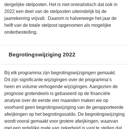
dergelijke stelposten. Het is niet onrealistisch dat ook in
2022 een deel van de stelposten uiteindelijk bij de
jaarrekening vrijvalt. Daarom is halverwege het jaar de
helft van de totale stelpost opgenomen als mogelijke
onderbesteding.
Begrotingswijziging 2022
Terug
Bij elk programma zijn begrotingswijzigingen gemaakt.
naar
Dit zijn significante wijzigingen over de programma’s
navigatie
heen en volume verhogende wijzigingen. Aangezien de
-
prognose grotendeels is gebaseerd op de financiële
Financieel
analyse over de eerste vier maanden maken we op
beeld
voorhand geen begrotingswijziging van de gerapporteerde
-
afwijkingen op het begrotingssaldo. De begrotingswijziging
Begrotingswijziging
wordt vooral gemaakt voor grotere afwijkingen, waarvan
2022
met een redelijke mate van zekerheid is vast te stellen dat