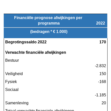
Financiële prognose afwijkingen per 
programma
2022
(bedragen * € 1.000)
Begrotingssaldo 2022
 170
Verwachte financiële afwijkingen
Bestuur
-2.832
Veiligheid
 150
Fysiek
 -168
Sociaal
-1.185
Samenleving
 20
Totaal verwachte financiele afwijkingen