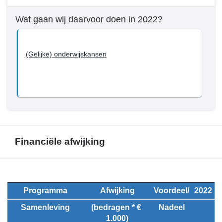
Samenleving
Wat gaan wij daarvoor doen in 2022?
-
Wat
willen
(Gelijke) onderwijskansen
we
bereiken
tot
en
met
2022?
-
Onderwijs
Financiële afwijking
Terug
naar
Programma
Afwijking
Voordeel/
2022
navigatie
Samenleving
(bedragen * € 
Nadeel
-
1.000)
Programma