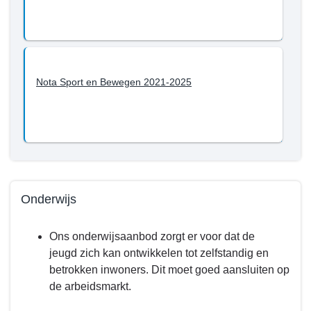
en
met
2022?
-
Sport
Nota Sport en Bewegen 2021-2025
Onderwijs
Terug
Ons onderwijsaanbod zorgt er voor dat de
naar
jeugd zich kan ontwikkelen tot zelfstandig en
navigatie
betrokken inwoners. Dit moet goed aansluiten op
-
de arbeidsmarkt.
Programma
5.