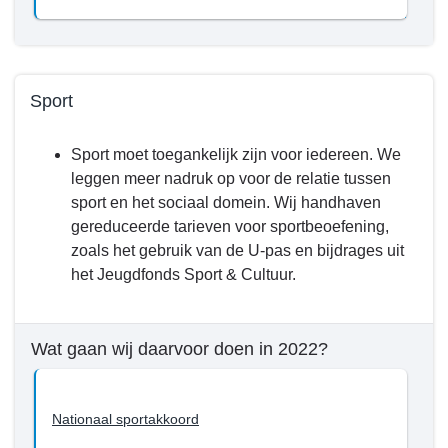
Sport
Terug
Sport moet toegankelijk zijn voor iedereen. We
naar
leggen meer nadruk op voor de relatie tussen
navigatie
sport en het sociaal domein. Wij handhaven
-
gereduceerde tarieven voor sportbeoefening,
Programma
zoals het gebruik van de U-pas en bijdrages uit
5.
het Jeugdfonds Sport & Cultuur.
Samenleving
-
Wat
Wat gaan wij daarvoor doen in 2022?
willen
we
bereiken
Nationaal sportakkoord
tot