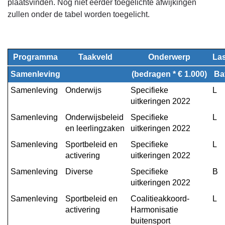
navigatie
plaatsvinden. Nog niet eerder toegelichte afwijkingen
-
zullen onder de tabel worden toegelicht.
Programma
5.
Samenleving
Programma
Taakveld
Onderwerp
Las
-
Begrotingswijziging
Samenleving
(bedragen * € 1.000)
Ba
Samenleving
Onderwijs
Specifieke 
L
uitkeringen 2022
Samenleving
Onderwijsbeleid 
Specifieke 
L
en leerlingzaken
uitkeringen 2022
Samenleving
Sportbeleid en 
Specifieke 
L
activering
uitkeringen 2022
Samenleving
Diverse
Specifieke 
B
uitkeringen 2022
Samenleving
Sportbeleid en 
Coalitieakkoord- 
L
activering
Harmonisatie 
buitensport