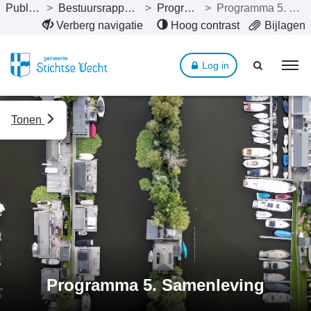
Publicaties
>
Bestuursrapportage 2022
>
Programma’s
>
Programma 5. Samenleving
Naar hoofdinhoud
Verberg navigatie
Hoog contrast
Bijlagen
Log in
Tonen
Programma 5. Samenleving