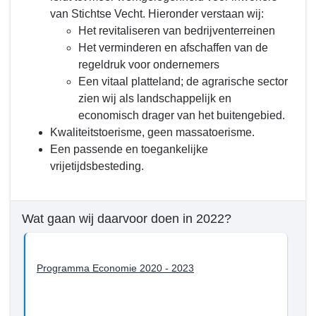
navigatie
van Stichtse Vecht. Hieronder verstaan wij:
5.
-
Het revitaliseren van bedrijventerreinen
Samenleving
Programma
Het verminderen en afschaffen van de
-
5.
regeldruk voor ondernemers
Wat
Samenleving
Een vitaal platteland; de agrarische sector
willen
-
zien wij als landschappelijk en
we
Wat
economisch drager van het buitengebied.
bereiken
willen
Kwaliteitstoerisme, geen massatoerisme.
tot
we
Een passende en toegankelijke
en
bereiken
vrijetijdsbesteding.
met
tot
2022?
en
met
Wat gaan wij daarvoor doen in 2022?
2022?
-
Economie
Programma Economie 2020 - 2023