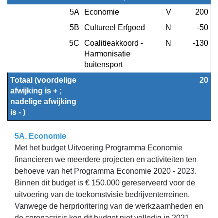
5.
5A
Economie
V
 200
Samenleving
5B
Cultureel Erfgoed
N
 -50
-
5C
Coalitieakkoord - 
N
 -130
Financiële
Harmonisatie 
afwijking
buitensport
Totaal (voordelige 
 20
afwijking is + ; 
nadelige afwijking 
is - )
5A. Economie
Met het budget Uitvoering Programma Economie
financieren we meerdere projecten en activiteiten ten
behoeve van het Programma Economie 2020 - 2023.
Binnen dit budget is € 150.000 gereserveerd voor de
uitvoering van de toekomstvisie bedrijventerreinen.
Vanwege de herprioritering van de werkzaamheden en
de coronacrisis kon dit budget niet volledig in 2021