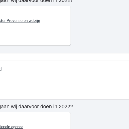
aan wij daarvoor doen in 2022?
mma
ster Preventie en welzijn
n
d
ie
e
aan wij daarvoor doen in 2022?
mma
ionale agenda