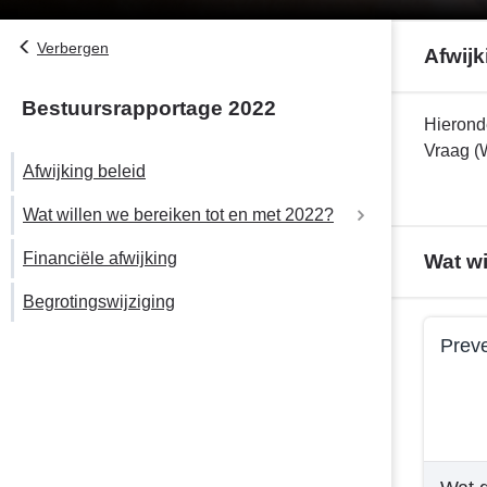
Verbergen
Afwijk
Bestuursrapportage 2022
Terug
Hierond
naar
Vraag (
Afwijking beleid
navigatie
-
Wat willen we bereiken tot en met 2022?
Programma
4.
Financiële afwijking
Preventie en welzijn
Wat wi
Sociaal
Begrotingswijziging
-
Jeugd
Terug
Afwijking
Preve
naar
beleid
navigatie
Terug
-
naar
Programma
navigati
4.
-
Sociaal