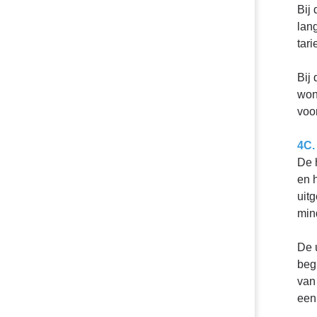
Bij
lan
tar
Bij
won
voor
4C.
De 
en 
uit
min
De 
beg
van
een