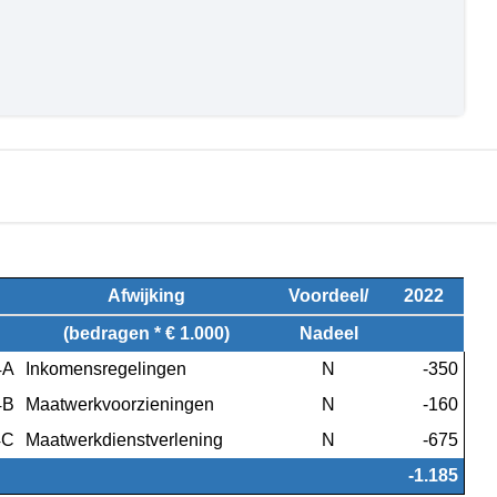
Afwijking
Voordeel/
2022
(bedragen * € 1.000)
Nadeel
4A
Inkomensregelingen
N
 -350
4B
Maatwerkvoorzieningen
N
 -160
4C
Maatwerkdienstverlening
N
 -675
 -1.185