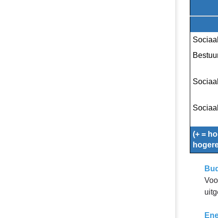
Programma
4.
Sociaal
-
Sociaa
Begrotingswi
Bestuu
Sociaa
Sociaa
(+ = ho
hogere
Bud
Voo
uit
Ene