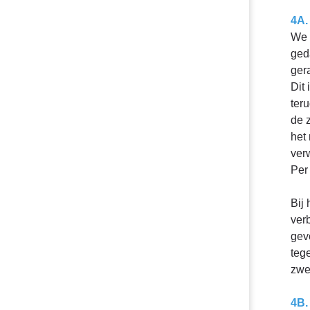
4A.
We 
ged
ger
Dit
teru
de 
het
verw
Per
Bij
ver
gev
teg
zwe
4B.