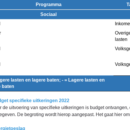
Programma
T
Sociaal
l
Inkome
jziging
r
Overige
lasten
l
Volksg
l
Volksg
gere lasten en lagere baten; - = Lagere lasten en 
 baten
get specifieke uitkeringen 2022
r de uitvoering van specifieke uitkeringen is budget ontvangen, 
gegeven. De begroting wordt hierop aangepast. Het gaat hier om
rgietoeslag