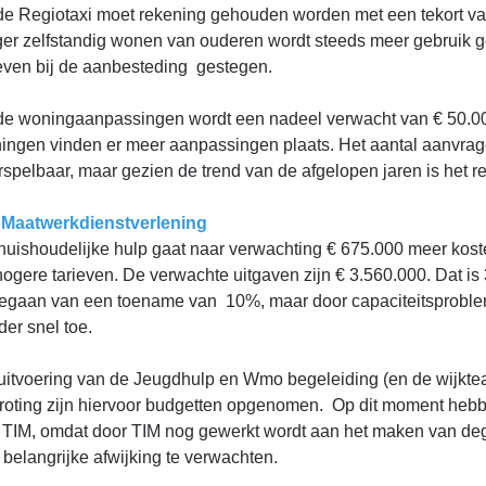
 de Regiotaxi moet rekening gehouden worden met een tekort van
ger zelfstandig wonen van ouderen wordt steeds meer gebruik 
ieven bij de aanbesteding gestegen.
 de woningaanpassingen wordt een nadeel verwacht van € 50.000
ingen vinden er meer aanpassingen plaats. Het aantal aanvrage
spelbaar, maar gezien de trend van de afgelopen jaren is het rea
 Maatwerkdienstverlening
huishoudelijke hulp gaat naar verwachting € 675.000 meer kost
hogere tarieven. De verwachte uitgaven zijn € 3.560.000. Dat is
gegaan van een toename van 10%, maar door capaciteitsproble
der snel toe.
uitvoering van de Jeugdhulp en Wmo begeleiding (en de wijkteam
roting zijn hiervoor budgetten opgenomen. Op dit moment heb
 TIM, omdat door TIM nog gewerkt wordt aan het maken van degeli
 belangrijke afwijking te verwachten.