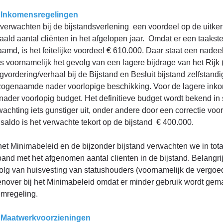
 Inkomensregelingen
verwachten bij de bijstandsverlening een voordeel op de uitkeri
aald aantal cliënten in het afgelopen jaar. Omdat er een taakst
aamd, is het feitelijke voordeel € 610.000. Daar staat een nade
 is voornamelijk het gevolg van een lagere bijdrage van het Rijk
gvordering/verhaal bij de Bijstand en Besluit bijstand zelfstand
zogenaamde nader voorlopige beschikking. Voor de lagere inkom
 nader voorlopig budget. Het definitieve budget wordt bekend in 
achting iets gunstiger uit, onder andere door een correctie voor 
 saldo is het verwachte tekort op de bijstand € 400.000.
 het Minimabeleid en de bijzonder bijstand verwachten we in tot
band met het afgenomen aantal clienten in de bijstand. Belangrij
olg van huisvesting van statushouders (voornamelijk de vergoed
enover bij het Minimabeleid omdat er minder gebruik wordt gem
mregeling.
 Maatwerkvoorzieningen