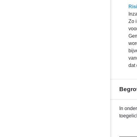
Ris
Inz
Zo 
voo
Gem
wor
bij
van
dat
Begrot
Terug
In onde
naar
toegelic
navigatie
-