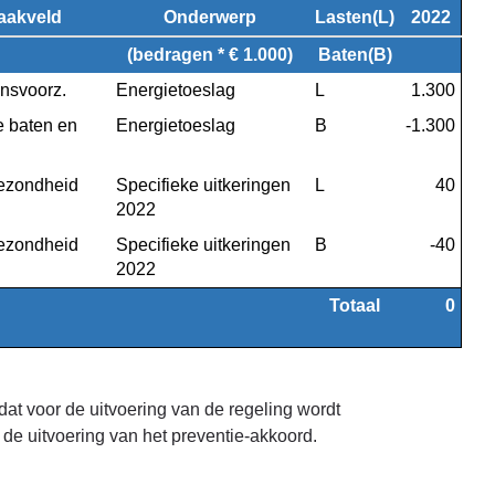
aakveld
Onderwerp
Lasten(L)
2022
(bedragen * € 1.000)
Baten(B)
nsvoorz.
Energietoeslag
L
1.300
 baten en 
Energietoeslag
B
-1.300
ezondheid
Specifieke uitkeringen 
L
40
2022
ezondheid
Specifieke uitkeringen 
B
-40
2022
Totaal
0
dat voor de uitvoering van de regeling wordt
 de uitvoering van het preventie-akkoord.