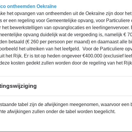
ico ontheemden
Oekraïne
ake het opvangen van ontheemden uit de Oekraïne zijn door het 
is er een regeling voor Gemeentelijke opvang, voor Particuliere
r het bewerkstelligen van opvanglocaties en leerlingenvervoer. E
eentelijke opvang duidelijk wat de vergoeding is, namelijk € 70
den betaald (€ 260 per persoon per maand) en daarnaast alle 
voorbeeld het uitreiken van het leefgeld. Voor de Particuliere o
uit het Rijk. Er is tot op heden ongeveer €400.000 (exclusief le
 deze kosten gedekt zullen worden door de regeling van het Rijk
ingswijziging
rstaande tabel zijn de afwijkingen meegenomen, waarvoor een be
hte afwijkingen zullen onder de tabel worden toegelicht.