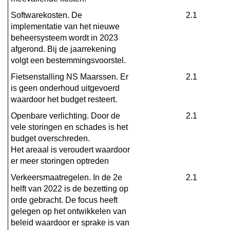
lasten
Softwarekosten. De 
2.1
implementatie van het nieuwe 
beheersysteem wordt in 2023 
afgerond. Bij de jaarrekening 
volgt een bestemmingsvoorstel.
Fietsenstalling NS Maarssen. Er 
2.1
is geen onderhoud uitgevoerd 
waardoor het budget resteert.
Openbare verlichting. Door de 
2.1
vele storingen en schades is het 
budget overschreden. 

Het areaal is veroudert waardoor 
er meer storingen optreden
Verkeersmaatregelen. In de 2e 
2.1
helft van 2022 is de bezetting op 
orde gebracht. De focus heeft 
gelegen op het ontwikkelen van 
beleid waardoor er sprake is van 