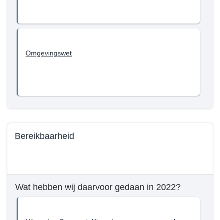
Wat
willen
we
bereiken
Omgevingswet
tot
en
met
2022?
-
Omgevingswet
Bereikbaarheid
Terug
naar
navigatie
Wat hebben wij daarvoor gedaan in 2022?
-
Beleid
Programma