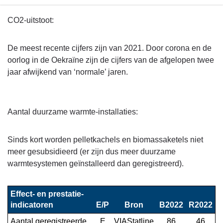
Terug
CO2-uitstoot:
naar
navigatie
De meest recente cijfers zijn van 2021. Door corona en de
-
oorlog in de Oekraïne zijn de cijfers van de afgelopen twee
Beleid
jaar afwijkend van ‘normale’ jaren.
Programma
3
-
Aantal duurzame warmte-installaties:
Effect-
en
prestatie-
Sinds kort worden pelletkachels en biomassaketels niet
indicatoren
meer gesubsidieerd (er zijn dus meer duurzame
warmtesystemen geïnstalleerd dan geregistreerd).
Effect- en prestatie-
indicatoren
E/P
Bron
B2022
R2022
Aantal geregistreerde 
E
VIAStatline
86
46