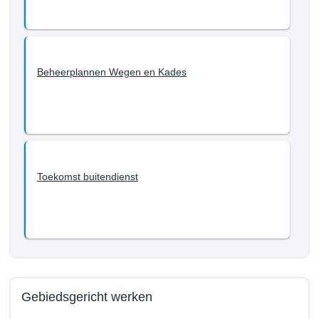
met
2022?
-
Openbare
ruimte
Beheerplannen Wegen en Kades
Toekomst buitendienst
Gebiedsgericht werken