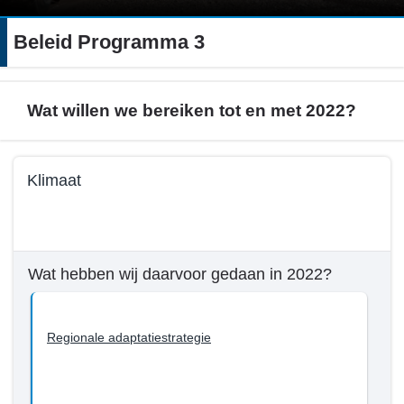
Beleid Programma 3
Wat willen we bereiken tot en met 2022?
Terug
Klimaat
naar
navigatie
Terug
-
naar
Beleid
navigatie
Wat hebben wij daarvoor gedaan in 2022?
Programma
-
3
Beleid
-
Programma
Regionale adaptatiestrategie
Wat
3
willen
-
we
Wat