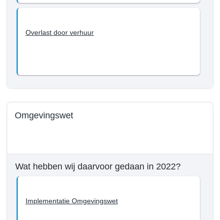
Overlast door verhuur
Omgevingswet
Terug
naar
navigatie
Wat hebben wij daarvoor gedaan in 2022?
-
Beleid
Programma
Implementatie Omgevingswet
3
-