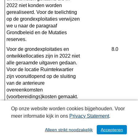
2022 niet konden worden 
gerealiseerd. Voor de toelichting 
op de grondexploitaties verwijzen 
we u naar de paragraaf 
Grondbeleid en de Mutaties 
reserves.
Voor de grondexploitaties en 
8.0
ontwikkellocaties zijn in 2022 niet 
alle geraamde uitgaven gedaan. 
Voor de locatie Ruimtekwartier 
zijn vooruitlopend op de sluiting 
van de anterieure 
overeenkomsten 
(voorbereidings)kosten gemaakt. 
Bij het voorstel van de 
Op onze website worden cookies bijgehouden. Voor
jaarstukken 2022 stellen wij u 
meer informatie kijk in ons
Privacy Statement
.
voor om deze kosten in 2022, via 
het jaarrekeningsaldo, ten laste 
Alleen strikt noodzakelijk
Accepteren
/ 301
van de Algemene reserve te laten 
komen. En na het sluiten van de 