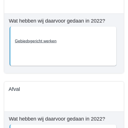
Terug
naar
navigatie
Wat hebben wij daarvoor gedaan in 2022?
-
Beleid
Programma
Gebiedsgericht werken
3
-
Wat
willen
we
bereiken
tot
Afval
en
met
Terug
2022?
naar
-
navigatie
Gebiedsgericht
Wat hebben wij daarvoor gedaan in 2022?
-
werken
Beleid