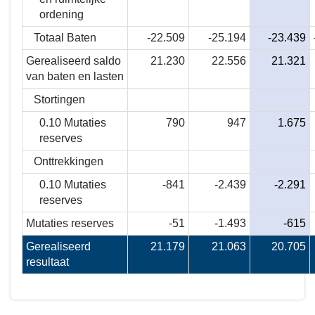
ordening
Totaal Baten
-22.509
-25.194
-23.439
Gerealiseerd saldo
21.230
22.556
21.321
van baten en lasten
Stortingen
0.10 Mutaties
790
947
1.675
reserves
Onttrekkingen
0.10 Mutaties
-841
-2.439
-2.291
reserves
Mutaties reserves
-51
-1.493
-615
Gerealiseerd
21.179
21.063
20.705
resultaat