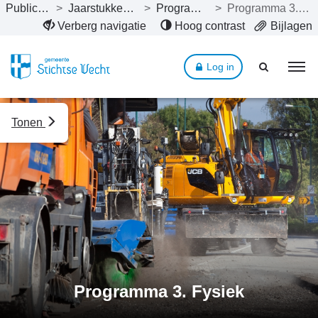
Publicaties
>
Jaarstukken 2022
>
Programma’s
>
Programma 3. Fysiek
Naar hoofdinhoud
Verberg navigatie
Hoog contrast
Bijlagen
Log in
Tonen
Programma 3. Fysiek