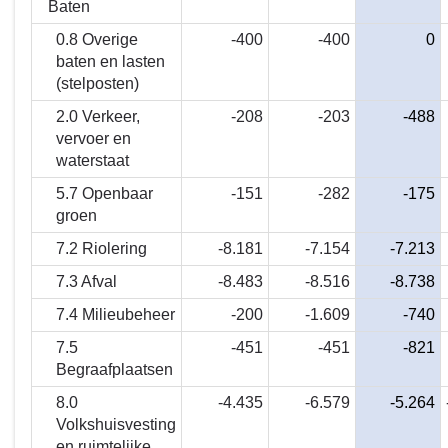
Baten
0.8 Overige
-400
-400
0
baten en lasten
(stelposten)
2.0 Verkeer,
-208
-203
-488
vervoer en
waterstaat
5.7 Openbaar
-151
-282
-175
groen
7.2 Riolering
-8.181
-7.154
-7.213
7.3 Afval
-8.483
-8.516
-8.738
7.4 Milieubeheer
-200
-1.609
-740
7.5
-451
-451
-821
Begraafplaatsen
8.0
-4.435
-6.579
-5.264
Volkshuisvesting
en ruimtelijke