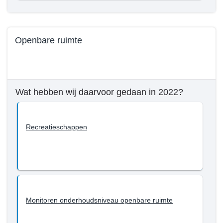
Openbare ruimte
Terug
naar
navigatie
Wat hebben wij daarvoor gedaan in 2022?
-
Beleid
Programma
Recreatieschappen
3
-
Wat
willen
we
bereiken
Monitoren onderhoudsniveau openbare ruimte
tot
en