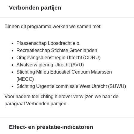
Verbonden partijen
Terug
Binnen dit programma werken we samen met:
naar
navigatie
Plassenschap Loosdrecht e.o.
-
Recreatieschap Stichtse Groenlanden
Beleid
Omgevingsdienst regio Utrecht (ODRU)
Programma
Afvalverwijdering Utrecht (AVU)
3
Stichting Milieu Educatief Centrum Maarssen
-
(MECC)
Verbonden
Stichting Urgentie commissie West Utrecht (SUWU)
partijen
Voor nadere toelichting hierover verwijzen we naar de
paragraaf Verbonden partijen.
Effect- en prestatie-indicatoren