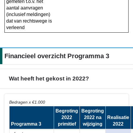
gemeten t.o.v. het 
aantal aanvragen 
(inclusief meldingen) 
dat van rechtswege is 
verleend
Financieel overzicht Programma 3
Wat heeft het gekost in 2022?
Terug
Bedragen x €1.000
naar
Begroting
Begroting
navigatie
2022
2022 na
Realisatie
-
Programma 3
primitief
wijziging
2022
Financieel
overzicht