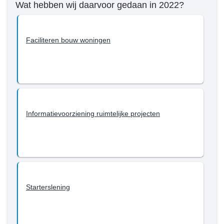
Wat hebben wij daarvoor gedaan in 2022?
-
Beleid
Programma
Faciliteren bouw woningen
3
-
Wat
willen
we
bereiken
Informatievoorziening ruimtelijke projecten
tot
en
met
2022?
-
Wonen
Starterslening