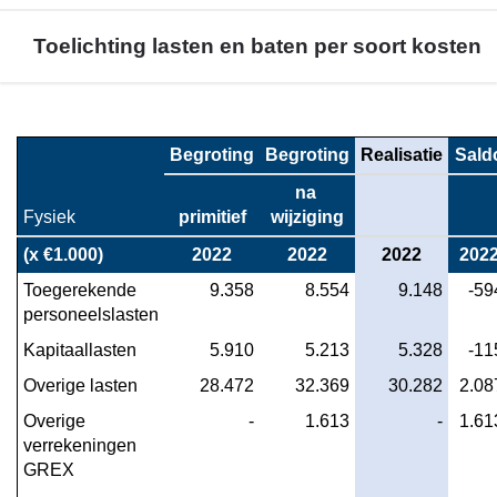
Toelichting lasten en baten per soort kosten
Terug
naar
Begroting
Begroting
Realisatie
Sald
navigatie
na 
-
Fysiek
primitief
wijziging
Financieel
overzicht
(x €1.000)
2022
2022
2022
202
Programma
Toegerekende 
 9.358
 8.554
 9.148
 -59
3
personeelslasten
-
Kapitaallasten
 5.910
 5.213
 5.328
 -11
Toelichting
lasten
Overige lasten
 28.472
 32.369
 30.282
 2.08
en
Overige 
 -
 1.613
 -
 1.61
baten
verrekeningen 
per
GREX
soort