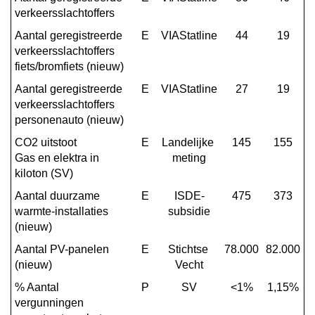
verkeersslachtoffers
Aantal geregistreerde 
E
VIAStatline
44
19
verkeersslachtoffers 
fiets/bromfiets (nieuw)
Aantal geregistreerde 
E
VIAStatline
27
19
verkeersslachtoffers 
personenauto (nieuw)
CO2 uitstoot

E
Landelijke 
145
155
Gas en elektra in 
meting
kiloton (SV)
Aantal duurzame 
E
ISDE-
475
373
warmte-installaties 
subsidie
(nieuw)
Aantal PV-panelen 
E
Stichtse 
78.000
82.000
(nieuw)
Vecht
% Aantal 
P
SV
<1%
1,15%
vergunningen 