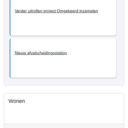
Programma
Verder uitrollen project Omgekeerd inzamelen
3
-
Wat
willen
we
bereiken
Nieuw afvalscheidingsstation
tot
en
met
2022?
-
Afval
Wonen
Terug
naar
navigatie