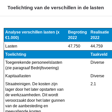
Toelichting van de verschillen in de lasten
Terug
naar
Analyse verschillen lasten (x 
Begroting 
Realisatie 
navigatie
€1.000)
2022
2022
-
Lasten
47.750
44.759
Financieel
overzicht
Toelichting
Taakveld
Programma
Toegerekende personeelslasten 
Diverse
3
(zie paragraaf Bedrijfsvoering)
-
Kapitaallasten
Diverse
Toelichting
van
Straatreinigen. De kosten zijn 
2.1
de
lager door het later opstarten van 
de werkzaamheden. Dit wordt 
verschillen
veroorzaakt door het later gunnen 
in
van de aanbesteding en 
de
meevallende kosten.