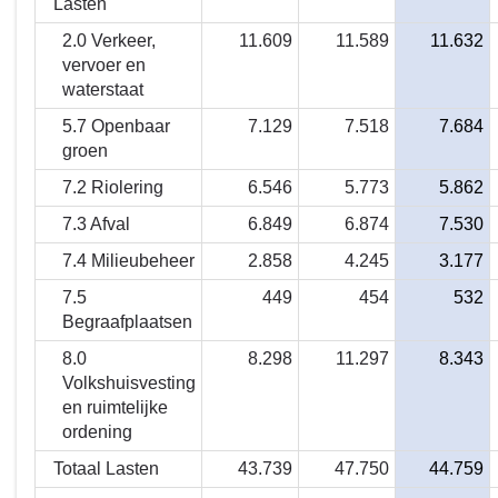
Lasten
Programma
2.0 Verkeer,
11.609
11.589
11.632
3
vervoer en
-
waterstaat
Wat
5.7 Openbaar
7.129
7.518
7.684
heeft
groen
het
gekost
7.2 Riolering
6.546
5.773
5.862
in
7.3 Afval
6.849
6.874
7.530
2022?
7.4 Milieubeheer
2.858
4.245
3.177
7.5
449
454
532
Begraafplaatsen
8.0
8.298
11.297
8.343
Volkshuisvesting
en ruimtelijke
ordening
Totaal Lasten
43.739
47.750
44.759