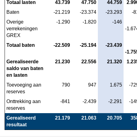
Totaal lasten
 43.739
 47.750
 44.759
 2.99
kosten
Baten
 -21.219
 -23.374
 -23.293
 -
Overige 
 -1.290
 -1.820
 -146
verrekeningen 
-1.67
GREX
Totaal baten
 -22.509
 -25.194
 -23.439
-1.75
Gerealiseerde 
 21.230
 22.556
 21.320
 1.23
saldo van baten 
en lasten
Toevoeging aan 
 790
 947
 1.675
 -72
reserves
Onttrekking aan 
 -841
 -2.439
 -2.291
 -14
reserves
Gerealiseerd 
 21.179
 21.063
 20.705
 35
resultaat