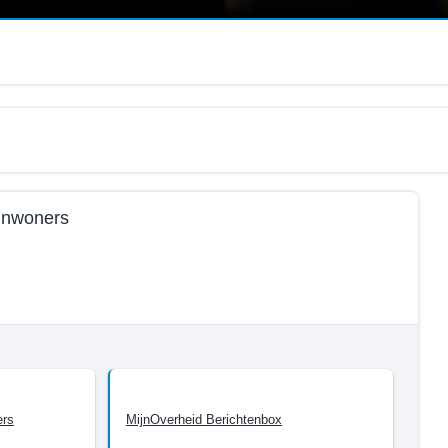
 inwoners
ers
MijnOverheid Berichtenbox