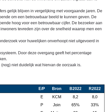
rs gelijk blijven in vergelijking met voorgaande jaren. De
oldoende om een betrouwbaar beeld te kunnen geven. De
ldoende hoog voor een betrouwbaar cijfer. De bezoeker aan
Of inwoners tevreden zijn over de snelheid waarop men een
sonderzoek voor huwelijken onverhoopt niet uitgevoerd in
ksysteem. Door deze overgang geeft het percentage
aken.
 (nog) niet duidelijk wat hiervan de oorzaak is.
E/P
Bron
B2022
R2022
E
KCM
8,2
8,0
P
Join
65%
33%