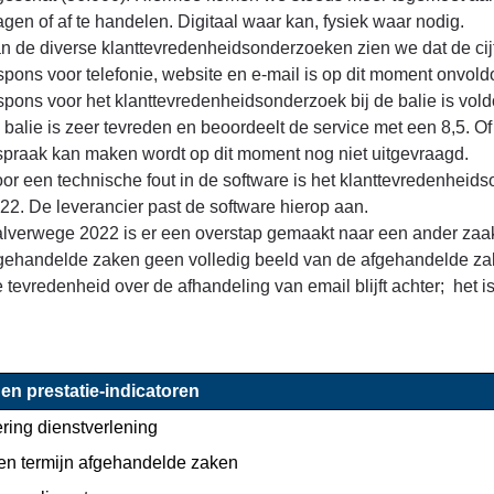
agen of af te handelen. Digitaal waar kan, fysiek waar nodig.
n de diverse klanttevredenheidsonderzoeken zien we dat de cijfe
spons voor telefonie, website en e-mail is op dit moment onv
spons voor het klanttevredenheidsonderzoek bij de balie is vo
 balie is zeer tevreden en beoordeelt de service met een 8,5. 
spraak kan maken wordt op dit moment nog niet uitgevraagd.
or een technische fout in de software is het klanttevredenheid
22. De leverancier past de software hierop aan.
lverwege 2022 is er een overstap gemaakt naar een ander zaa
gehandelde zaken geen volledig beeld van de afgehandelde z
 tevredenheid over de afhandeling van email blijft achter; het is
 en prestatie-indicatoren
ring dienstverlening
en termijn afgehandelde zaken