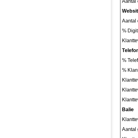
Aantal
Websi
Aantal
% Digi
Klantte
Telefo
% Tele
% Klant
Klantte
Klantt
Klantt
Balie
Klantte
Aantal