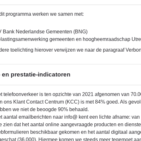
dit programma werken we samen met:
el
e
 Bank Nederlandse Gemeenten (BNG)
te
lastingsamenwerking gemeenten en hoogheemraadschap Utre
ere toelichting hierover verwijzen we naar de paragraaf Verbon
- en prestatie-indicatoren
t telefoonverkeer is ten opzichte van 2021 afgenomen van 70.0
n ons Klant Contact Centrum (KCC) is met 84% goed. Als gevol
bben we niet de beoogde 90% behaald.
t aantal emailberichten naar info@ kent een lichte afname: van
 zien dat het aantal online aangevraagde producten en diensten
bformulieren beschikbaar gekomen en het aantal digitaal aan
geschat (36.000). Hiermee komen we steeds meer tegemoet aan 