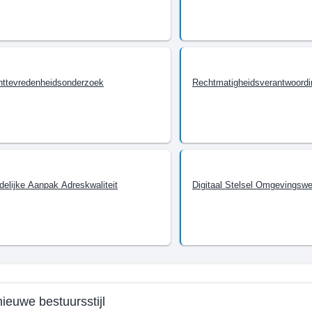
n
nttevredenheidsonderzoek
Rechtmatigheidsverantwoordi
e
te
delijke Aanpak Adreskwaliteit
Digitaal Stelsel Omgevingswe
r
lijk
s
ieuwe bestuursstijl