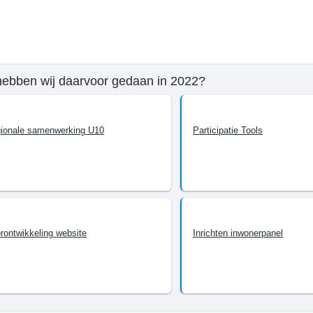
e
hebben wij daarvoor gedaan in 2022?
mma
ionale samenwerking U10
Participatie Tools
n
rontwikkeling website
Inrichten inwonerpanel