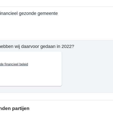
tijl
financieel gezonde gemeente
e
hebben wij daarvoor gedaan in 2022?
mma
ide financieel beleid
n
nden partijen